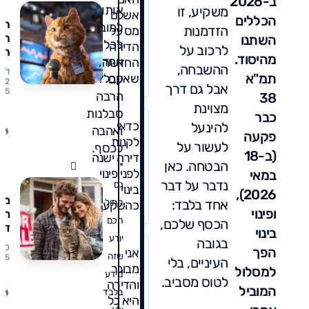
ב-2026
אותו
משקיע, זו
אשלם
הכללים
המ
למובן
הזדמנות
מס על
הכ
השתנו
לכל
הדירה
לרכוב על
הה
מהיסוד.
אחד,
החדשה
מו
ההשבחה,
7/1
תמ"א
שאקבל?
עם
ומ
0/2
אבל גם דרך
5
הד
הרבה
38
מצוינת
ימ
סבלנות
כבר
לר
כדאי
להינעל
ואהבה
פקעה
לקנות
לעשור על
לכסף.
(ב-18
דירה ישנה
הבטחה. כאן
*
לפני פינוי
במאי
נדבר על דבר
גם
בינוי
2026),
מס
אחד בלבד:
חתול
כהשקעה?
ופינוי
רכ
חכם
הכסף שלכם,
די
בינוי
יודע
רא
בגובה
9/0
הפך
אני
שזה
/25
העיניים, בלי
מבוגר
המ
למסלול
מידע
לטוס מסביב.
שי
והדירה
המוביל
בלבד
לכ
היא כל