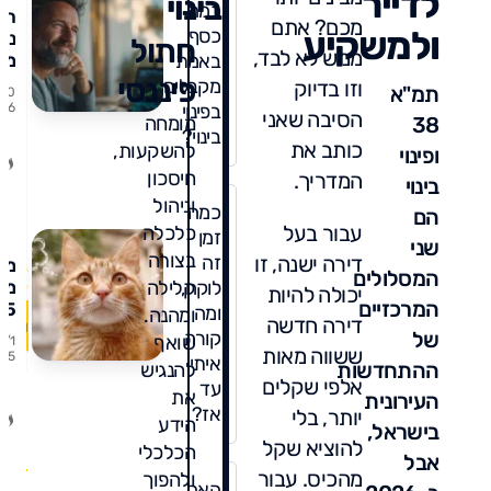
לדייר
בינוי
-
כמה
הש
מכם? אתם
ולמשקיע
כסף
נדל
חתול
ממש לא לבד,
באמת
מה
פיננסי
מס
מקבלים
וזו בדיוק
תמ"א
0/0
לכ
בפינוי
/26
הסיבה שאני
38
מומחה
בכ
בינוי?
כותב את
ומ
להשקעות,
ופינוי
שה
חיסכון
המדריך.
בינוי
מס
וניהול
כמה
הם
עבור בעל
כלכלה
זמן
שני
בצורה
דירה ישנה, זו
זה
מי
המסלולים
לוקח,
קלילה
מש
יכולה להיות
המרכזיים
ומה
ומהנה.
דירה חדשה
המ
של
קורה
שואף
6/1
שי
ששווה מאות
/25
איתי
ההתחדשות
להנגיש
לכ
אלפי שקלים
עד
את
עש
העירונית
אז?
יותר, בלי
אל
הידע
0
בישראל,
שק
להוציא שקל
הכלכלי
תגו
אבל
מהכיס. עבור
ולהפוך
האם