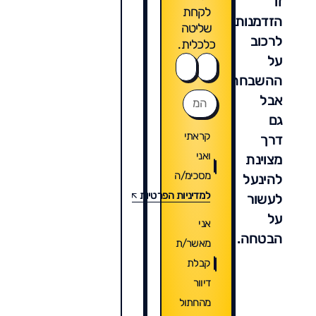
זו
לקחת
הזדמנות
שליטה
לרכוב
כלכלית.
על
ההשבחה,
אבל
גם
קראתי
דרך
ואני
מצוינת
מסכימ/ה
להינעל
למדיניות הפרטיות
לעשור
על
אני
הבטחה.
מאשר/ת
קבלת
דיוור
מהחתול