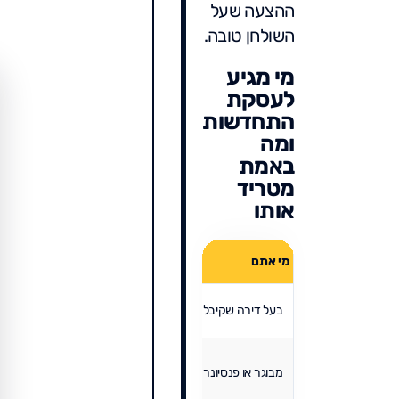
ההצעה שעל
השולחן טובה.
מי מגיע
לעסקת
התחדשות
ומה
באמת
מטריד
אותו
השאל
מי אתם
מאיזה מצב אתם מגיעים
שמטר
יש מצגת מהיזם, קבוצת
עוב
בעל דירה שקיבל הצעה
הבניין רותחת
שוו
הדירה היא כמעט כל
אספ
מבוגר או פנסיונר
ההון, נדרש מעבר
הביט
לשכירות