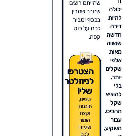
זו
שהייתם רוצים
יכולה
שחבר שמבין
להיות
בכסף יסביר
דירה
לכם על כוס
חדשה
קפה.
ששווה
מאות
אלפי
שקלים
הצטרפו
יותר,
לניוזלטר
בלי
שלי!
להוציא
טיפים,
שקל
תובנות,
מהכיס.
וקצת
עבור
הומור
שיעזרו
משקיע,
לכם