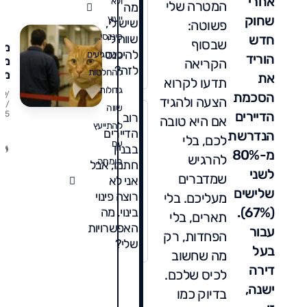
אחרי
עש
ולא
המטרה שלי
מה
אל
שחוק
ייעוץ
שיש לי,
פשוטה:
ש"
פיננסי.
חדש
שווה לי
בק
שבסוף
מת
להיכנס
כשמגיעים
די
הוריד
מש
הקריאה
לזה?
להחלטות
מס
את
תדעו לקרוא
רכ
גדולות,
הסכמת
09/
הצעה ולהגיד
המ
08/
שווה
הדיירים
25
הק
רוב
אם היא טובה
להתייעץ
שכ
הדיירים
הנדרשת
לכם, בלי
רו
עם
בבניין
מ-80%
די
להרגיש
מומחה.
חתמו, אבל
חי
לשני
שמדברים
אני לא
לד
שלישים
רוצה פינוי
מעליכם. בלי
(67%).
בינוי. מה
תארים, בלי
האפשרויות
עבור
הפחדות, רק
שלי?
בעל
מה שחשוב
דירה
לכיס שלכם.
ישנה,
בדיוק כמו