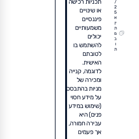
תכניות רכישה
/
2
או שינויים
5
א
פיננסיים
ין
משמעותיים
ת
גו
יכולים
ב
ו
להשתמש בו
ת
לטובתם
האישית.
לדוגמה, קנייה
ומכירה של
מניות בהתבסס
על מידע חסוי
(שימוש במידע
פנים) היא
עבירה חמורה,
אך פעמים