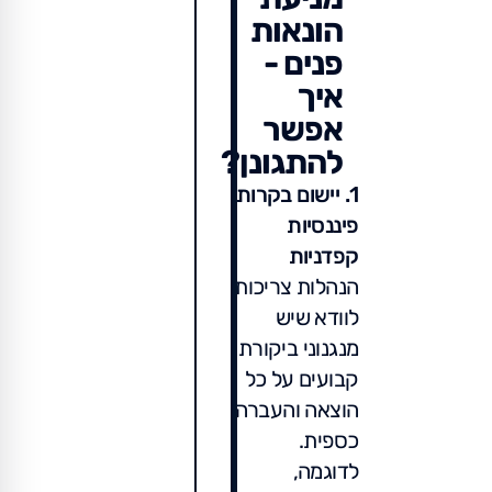
הונאות
פנים -
איך
אפשר
להתגונן?
1. יישום בקרות
פיננסיות
קפדניות
הנהלות צריכות
לוודא שיש
מנגנוני ביקורת
קבועים על כל
הוצאה והעברה
כספית.
לדוגמה,