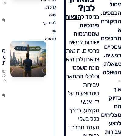
ניהול
6
על
לבן?
גדולות,
הבו
הכספים,
שווה
ההו
בניגוד ל
הונאות
הביקורת
ואי
להתייעץ
פיננסיות
לה
או
עם
שמטרגטות
תהליכים
מומחה.
ישירות אנשים
עסקיים
פרטיים, הונאת
לעב
רגישים.
מ-
צווארון לבן היא
&P
נשאלת
מונח משפטי
00
השאלה
23/
למד
וכלכלי המתאר
07/2
–
6
עול
עבירות
מתי
איך
שמבוצעות על
נכון
בדיוק
מתי
ידי אנשי
טעו
הם
מקצוע, בדרך
וכמ
מצליחים
מס
כלל בעלי
לבצע
תש
מעמד חברתי
בדר
עבירות
גבוה או