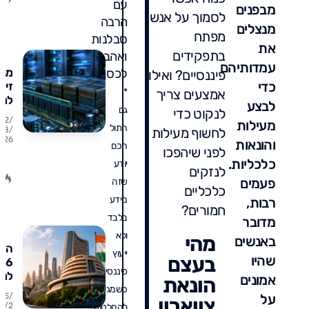
עם
מבפנים
ומה
לסמוך על אנשי
הרבה
מומ
מנצלים
מפתח
סבלנות
את
בתפקידים
ואהבה
עמדותיהם
מני
לכסף.
פיננסיים? ואילו
כדי
זיכר
אמצעים צריך
*
למה
לבצע
גם
לנקוט כדי
העו
02/
מעילות
מדב
חתול
לחשוף מעילות
08/
26
על 
והונאות
חכם
לפני שיהפכו
ואי
כלכליות.
יודע
להי
לנזקים
פעמים
שזה
כלכליים
מידע
רבות,
חמורים?
בלבד
מדובר
ולא
מהי
באנשים
הוד
ייעוץ
שהיו
בעצם
פיננסי.
למ
אמונים
הונאת
כול
כשמגיעים
על
25/
צווארון
מדב
07/2
להחלטות