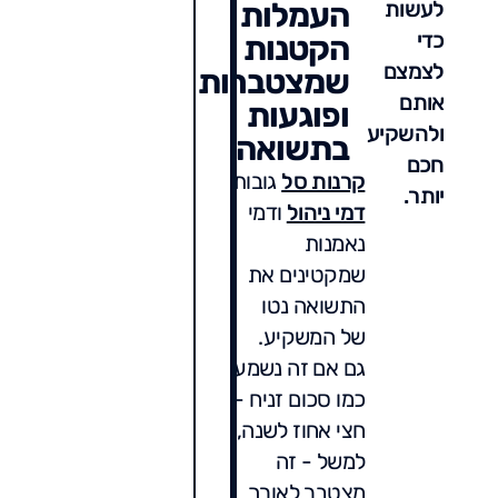
לעשות
העמלות
כדי
הקטנות
לצמצם
שמצטברות
אותם
ופוגעות
ולהשקיע
בתשואה
חכם
קרנות סל
גובות
יותר.
דמי ניהול
ודמי
נאמנות
שמקטינים את
התשואה נטו
של המשקיע.
גם אם זה נשמע
כמו סכום זניח -
חצי אחוז לשנה,
למשל - זה
מצטבר לאורך