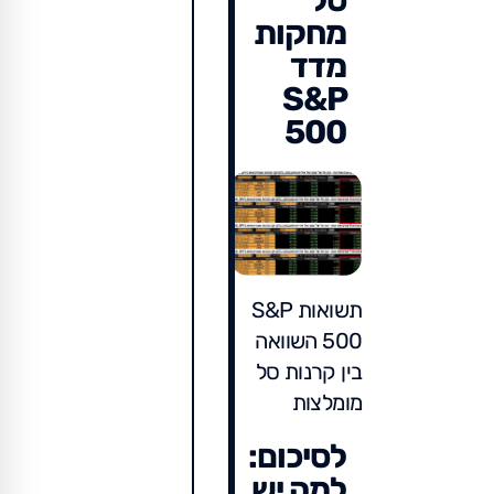
סל
מחקות
מדד
S&P
500
תשואות S&P
500 השוואה
בין קרנות סל
מומלצות
לסיכום:
למה יש