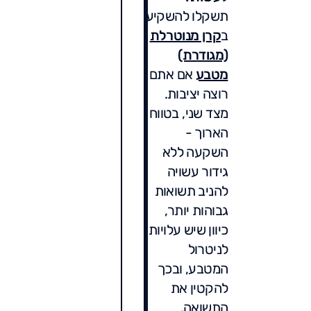
תשקלו להשקיע
ב
קרן מנוטרלת
(מגודרת)
מטבע
אם אתם
רוצה יציבות.
מצד שני, בטווח
הארוך -
השקעה ללא
גידור עשויה
להניב תשואות
גבוהות יותר,
כיוון שיש עלויות
לניטרול
המטבע, ובכך
להקטין את
התשואה.