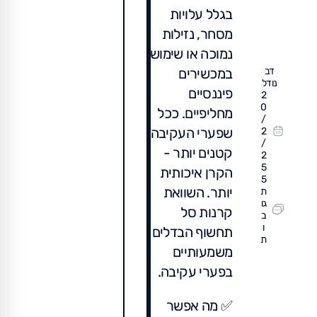
בגלל עלויות
מסחר, נזילות
נמוכה או שימוש
דב
במכשירים
נודל
פיננסיים
2
0
מחליפיים. ככל
/
שפערי העקיבה
2
/
קטנים יותר -
2
5
הקרן איכותית
5
יותר. השוואת
ת
גו
קרנות סל
ב
ו
תחשוף הבדלים
ת
משמעותיים
בפערי עקיבה.
✅ מה אפשר