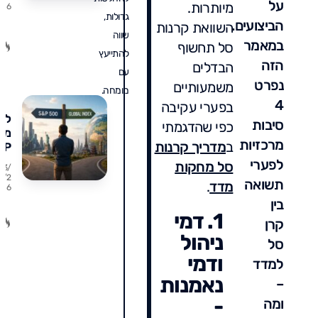
על
מיותרות.
6
על
גדולות,
הב
הביצועים.
השוואת קרנות
שווה
הה
במאמר
סל תחשוף
ואי
להתייעץ
הזה
לה
הבדלים
עם
נפרט
משמעותיים
מומחה.
4
בפערי עקיבה
לע
סיבות
כפי שהדגמתי
מ-
מרכזיות
ב
מדריך קרנות
&P
00
לפערי
סל מחקות
23/
למ
7/2
תשואה
מדד
.
6
עול
בין
מתי
1. דמי
נכו
קרן
מתי
ניהול
סל
טע
ודמי
וכ
למדד
מס
נאמנות
–
תש
-
ומה
בד