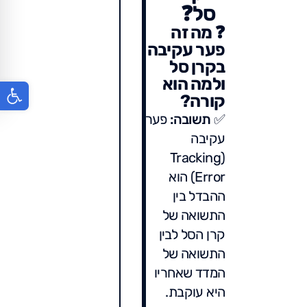
סל
❓
❓
מה זה
פער עקיבה
בקרן סל
ולמה הוא
פתח סר
קורה?
✅
תשובה:
פער
עקיבה
(Tracking
Error) הוא
ההבדל בין
התשואה של
קרן הסל לבין
התשואה של
המדד שאחריו
היא עוקבת.