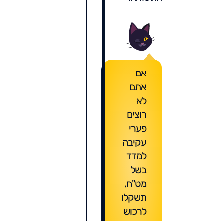
אם
אתם
לא
רוצים
פערי
עקיבה
למדד
בשל
מט"ח,
תשקלו
לרכוש