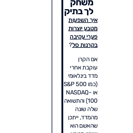
משחק
לך בתיק
איך השפעות
מטבע יוצרות
פערי עקיבה
בקרנות סל
?
אם הקרן
עוקבת אחרי
מדד בינלאומי
(כמו S&P 500
או NASDAQ-
100) והתשואה
שלה שונה
מהמדד, ייתכן
שהאשם הוא