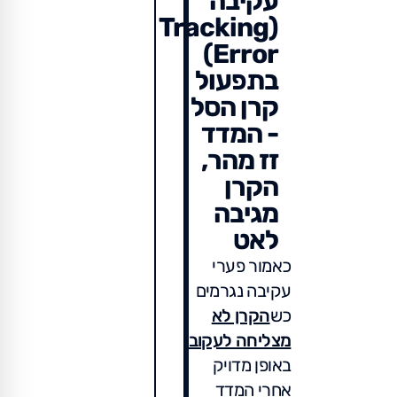
עקיבה
(Tracking
Error)
בתפעול
קרן הסל
- המדד
זז מהר,
הקרן
מגיבה
לאט
כאמור פערי
עקיבה נגרמים
כש
הקרן לא
מצליחה לעקוב
באופן מדויק
אחרי המדד