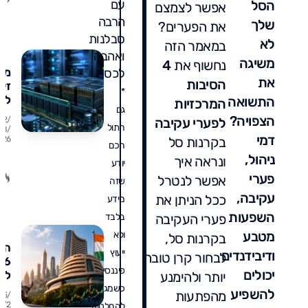
הסל
עם
אפשר לצמצם
ומ
הרבה
שלך
מו
את הפערים?
סבלנות
לא
במאמר הזה
ואהבה
משיגה
נחשוף את
4
מני
לכסף.
את
הסיבות
זיכ
*
למ
התשואה
המרכזיות
גם
הע
הצפויה?
לפערי עקיבה
02/
מד
חתול
08/
דמי
בקרנות סל
26
על 
חכם
ואי
ניהול,
ונראה איך
יודע
להי
פערי
אפשר לנטרל
שזה
עקיבה,
ככל הניתן את
מידע
השפעות
פערי העקיבה
בלבד
מטבע
ולא
בקרנות סל,
הוד
ייעוץ
ודיבידנדים
לבחור קרן טובה
פיננסי.
יכולים
למ
יותר ולהימנע
כול
כשמגיעים
להשפיע
מהפתעות
25/
מד
7/2
להחלטות