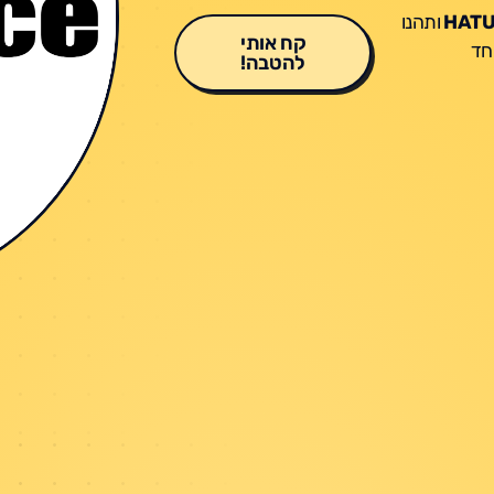
HATU
ותהנו
קח אותי
חד
להטבה!