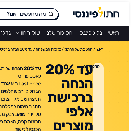
ראשי
בלוג פיננסי
הסיפור שלנו
שוק ההון
נדל״ן
ראשי
/
ההטבות של החתול
/
כלכלת המשפחה
/
עד 20% הנחה ברכישת אלפי מוצרים
עד 20%
כלכלת המשפחה
עד 20% הנחה
על מא
לאסט פרייס
הנחה
Last Price הו
הגדולים והמשתלמים ב
ברכישת
תמצאו שם מגוון עצום 
אלפי
מתנור חימום למקלחת 
טלוויזיה שואב אבק מכ
מוצרים
מכונות קפה, האמת פ
הכנסו לקישור