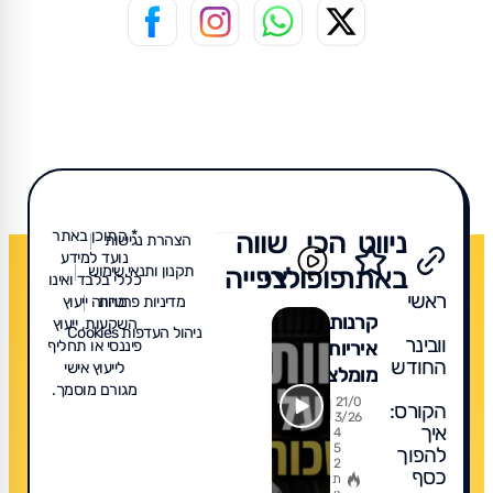
ניווט
הכי
שווה
* התוכן באתר
הצהרת נגישות
נועד למידע
באתר
פופולרי
צפייה
תקנון ותנאי שימוש
כללי בלבד ואינו
ראשי
מדיניות פרטיות
מהווה ייעוץ
קרנות
השקעות, ייעוץ
ניהול העדפות Cookies
וובינר
איריות
פיננסי או תחליף
החודש
לייעוץ אישי
מומלצות
מגורם מוסמך.
2026:
21/0
הקורס:
3/26
המדריך
איך
4
5
להפוך
המלא
2
כסף
למיסוי,
ת