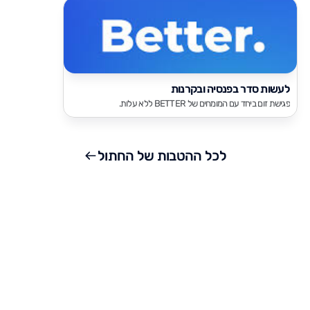
לעשות סדר בפנסיה ובקרנות
בדיקת החז
פגישת זום ביחד עם המומחים של BETTER ללא עלות.
100,000,000 ש"ח
לכל ההטבות של החתול