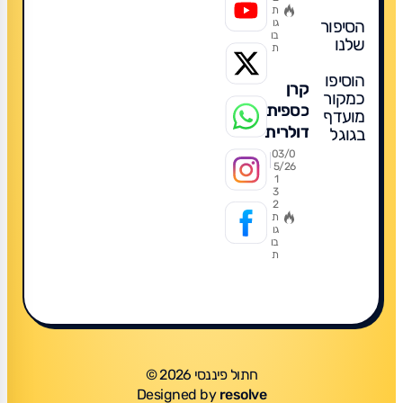
ת
הסיפור
גו
בו
שלנו
ת
הוסיפו
קרן
כמקור
כספית
מועדף
דולרית
בגוגל
2026:
03/0
5/26
מדריך
1
3
מקיף
2
להשקעה
ת
גו
חכמה,
בו
ת
מה
מומלץ,
תשואות,
השוואה
חתול פיננסי 2026 ©
Designed by
resolve