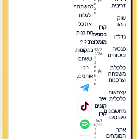
השוואה,
דריבית
גו
להשתתף
דמי
בו
ת
ולגלות
ניהול
שוק
ומה
את כל
ההון
קרן
מומלץ?
התובנות
כספית
נדל״ן
והכיף
מומלצת
פנסיה
פופולרית
במקומות
10/0
וביטוחים
4/26
ומה
שאתם
3
3
לקנות
הכי
כלכלת
6
לשנת
ת
משפחה
אוהבים.
גו
2026
וצרכנות
בו
ת
עצמאות
כלכלית
איך
קונים
מחשבונים
קרן
פיננסים
כספית?
16/1
0/23
אתר
1
4
המומחים
2