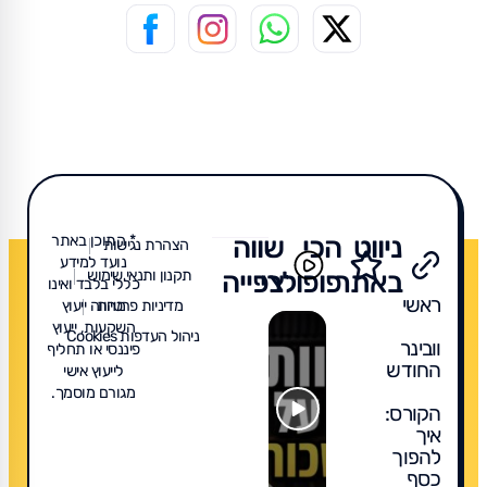
ניווט
הכי
שווה
* התוכן באתר
הצהרת נגישות
נועד למידע
באתר
פופולרי
צפייה
תקנון ותנאי שימוש
כללי בלבד ואינו
ראשי
מדיניות פרטיות
מהווה ייעוץ
השקעות, ייעוץ
ניהול העדפות Cookies
וובינר
פיננסי או תחליף
החודש
לייעוץ אישי
מגורם מוסמך.
הקורס:
איך
להפוך
כסף