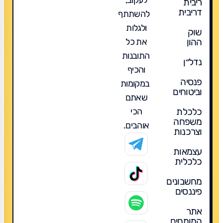
ריבית
דריבית
להשתתף
ולגלות
שוק
את כל
ההון
התובנות
נדל״ן
והכיף
פנסיה
במקומות
וביטוחים
שאתם
הכי
כלכלת
משפחה
אוהבים.
וצרכנות
עצמאות
כלכלית
מחשבונים
פיננסים
אתר
המומחים