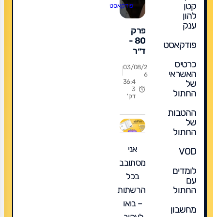
קטן
פודקאסט
להון
ענק
פרק
80 -
פודקאסט
ד״ר
ענבל
כרטיס
03/08/2
כהן
האשראי
6
מידן
של
36:4
3
(ד"ר
החתול
דק'
אמא) -
חינוך
ההטבות
של
ביתי
החתול
עולה
יותר?
אני
VOD
האמת
מסתובב
הכלכלית
לומדים
שלא
בכל
עם
מדברים
הרשתות
החתול
עליה
– בואו
מחשבון
לעקוב,