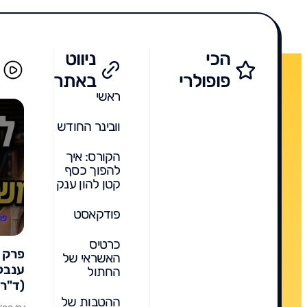
הכי
ניווט
פופולרי
באתר
ראשי
וובינר החודש
הקורס: איך
להפוך כסף
קטן להון ענק
פודקאסט
פו
כרטיס
האשראי של
ענבל 
החתול
(ד"ר 
חינוך
ההטבות של