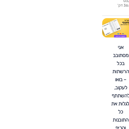
03
? האמת
3 דק'
לית שלא
ים עליה
אני
מסתובב
בכל
הרשתות
– בואו
לעקוב,
השתתף
לגלות את
כל
התובנות
והכיף