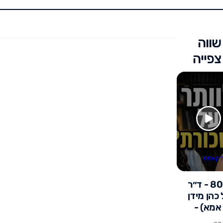
שווה
צפייה
דקאסט
פרק 80 - ד״ר
כהן מידן
אמא) -
 ביתי עולה