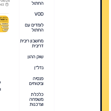
/08/26
החתול
יותר
6:43
הכלכ
VOD
מדבר
לומדים עם
החתול
מחשבון ריבית
דריבית
שוק ההון
נדל״ן
פנסיה
ל
וביטוחים
ו
כלכלת
משפחה
וצרכנות