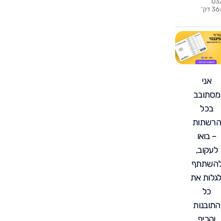
03
? האמת
3 דק'
לית שלא
ים עליה
אני
מסתובב
בכל
הרשתות
– בואו
לעקוב,
השתתף
לגלות את
כל
התובנות
והכיף