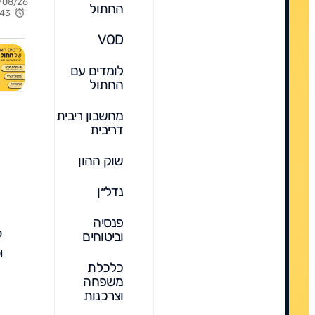
/08/26
החתול
יותר
6:43
הכלכ
VOD
מדבר
לומדים עם
החתול
מחשבון ריבית
דריבית
שוק ההון
נדל״ן
פנסיה
ל
וביטוחים
ו
כלכלת
משפחה
וצרכנות