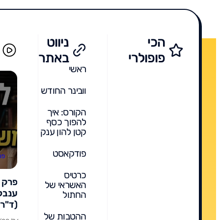
הכי
ניווט
פופולרי
באתר
ראשי
וובינר החודש
הקורס: איך
להפוך כסף
קטן להון ענק
פודקאסט
פו
כרטיס
האשראי של
ענבל 
החתול
(ד"ר 
חינוך
ההטבות של