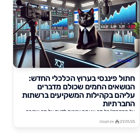
שוק ההון
חתול פיננסי בערוץ הכלכלי החדש:
הנושאים החמים שכולם מדברים
עליהם בקהילות המשקיעים ברשתות
החברתיות
אל תפספסו! כל מה שאתם צריכים לדעת על מה שקורה
עכשיו בשוק ההון – קצר, ממוקד ובשפה שלכם! לחצו
21/01/25
אין תגובות
PLAY...