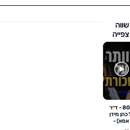
שווה
צפייה
דקאסט
פרק 80 - ד״ר
כהן מידן
אמא) -
 ביתי עולה