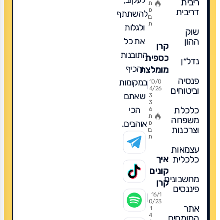
ריבית
השוואה,
ת
דריבית
גו
להשתתף
דמי
בו
ת
ולגלות
ניהול
שוק
ומה
את כל
ההון
קרן
מומלץ?
התובנות
כספית
נדל״ן
והכיף
מומלצת
פנסיה
פופולרית
במקומות
10/0
וביטוחים
4/26
ומה
שאתם
3
3
לקנות
הכי
כלכלת
6
לשנת
ת
משפחה
אוהבים.
גו
2026
וצרכנות
בו
ת
עצמאות
כלכלית
איך
קונים
מחשבונים
קרן
פיננסים
כספית?
16/1
0/23
אתר
1
4
המומחים