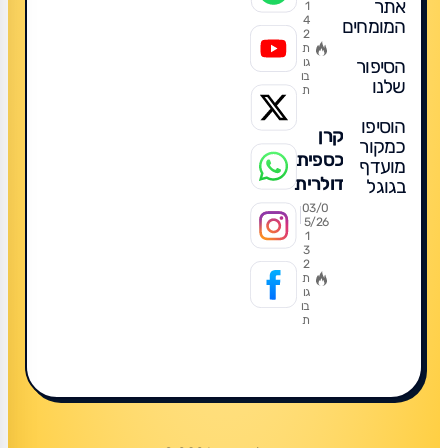
אתר
1
4
המומחים
2
ת
הסיפור
גו
בו
שלנו
ת
הוסיפו
קרן
כמקור
כספית
מועדף
דולרית
בגוגל
2026:
03/0
5/26
מדריך
1
3
מקיף
2
להשקעה
ת
גו
חכמה,
בו
ת
מה
מומלץ,
תשואות,
השוואה