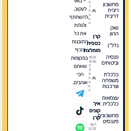
– בואו
9
מחשבון
-
1
לעקוב,
ריבית
השוואה,
ת
דריבית
גו
להשתתף
דמי
בו
ת
ולגלות
ניהול
שוק
ומה
את כל
ההון
קרן
מומלץ?
התובנות
כספית
נדל״ן
והכיף
מומלצת
פנסיה
פופולרית
במקומות
10/0
וביטוחים
4/26
ומה
שאתם
3
3
לקנות
הכי
כלכלת
6
לשנת
ת
משפחה
אוהבים.
גו
2026
וצרכנות
בו
ת
עצמאות
כלכלית
איך
קונים
מחשבונים
קרן
פיננסים
כספית?
16/1
0/23