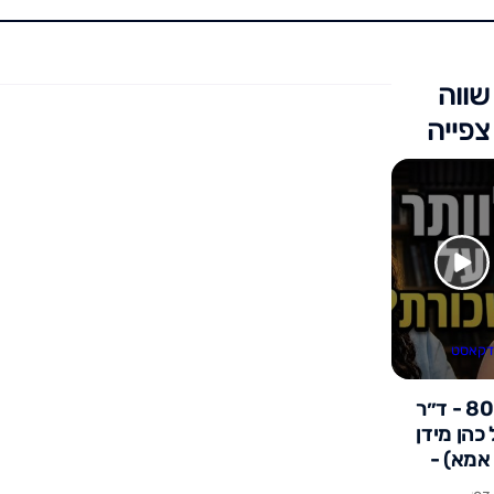
שווה
צפייה
דקאסט
פרק 80 - ד״ר
כהן מידן
אמא) -
 ביתי עולה