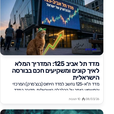
שוק ההון
מדד תל אביב 125: המדריך המלא
לאיך קונים ומשקיעים חכם בבורסה
הישראלית
מדד ת"א-125 נחשב למדד הייחוס (בנצ'מרק) המרכזי
והמשפיע ביותר על הכלכלה הישראלית. מדובר במדד
שנהנה מהיקף המוצרים המדדיים והקרנות המחקות...
08/03/26
10 תגובות