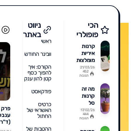
הכי
ניווט
פופולרי
באתר
ראשי
קרנות
איריות
וובינר החודש
מומלצות
הקורס: איך
2026:
21/03/26
452
להפוך כסף
המדריך
תגובות
קטן להון ענק
המלא
למיסוי,
מה זה
פודקאסט
פו
רשימת
קרנות
קרנות
סל
כרטיס
והשוואה
מחקות
האשראי של
17/02/26
ענבל 
444
החתול
מדד -
תגובות
(ד"ר 
המדריך
חינוך
ההטבות של