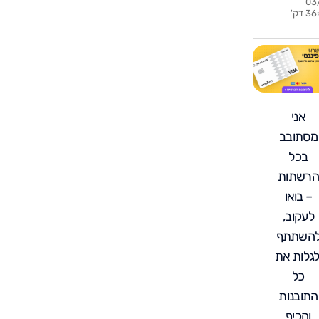
03
? האמת
3 דק'
לית שלא
ים עליה
אני
מסתובב
בכל
הרשתות
– בואו
לעקוב,
השתתף
לגלות את
כל
התובנות
והכיף