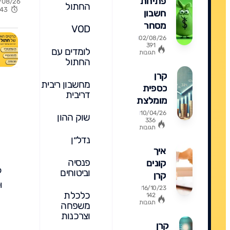
המלא
פתיחת
/08/26
החתול
יותר
6:43
לשנת
חשבון
הכלכ
2026
מסחר
VOD
מדבר
עצמאי
02/08/26
391
בבורסה
לומדים עם
תגובות
החתול
-
השוואה,
קרן
מחשבון ריבית
דמי
כספית
דריבית
ניהול
מומלצת
ומה
פופולרית
10/04/26
שוק ההון
336
מומלץ?
ומה
תגובות
לקנות
נדל״ן
לשנת
איך
2026
פנסיה
קונים
ל
וביטוחים
קרן
ו
כספית?
16/10/23
כלכלת
142
תגובות
משפחה
וצרכנות
קרן