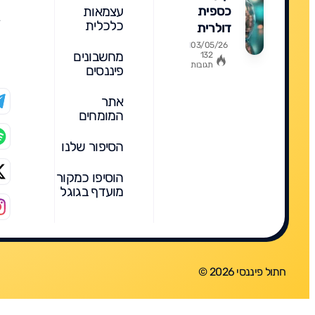
כספית
עצמאות
כלכלית
דולרית
2026:
03/05/26
מחשבונים
132
מדריך
תגובות
פיננסים
מקיף
להשקעה
אתר
חכמה,
המומחים
מה
מומלץ,
הסיפור שלנו
תשואות,
הוסיפו כמקור
השוואה
מועדף בגוגל
חתול פיננסי 2026 ©