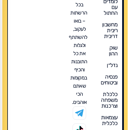
לומדים
שלא
בכל
עם
מדברים
הרשתות
החתול
עליה
– בואו
מחשבון
לעקוב,
ריבית
דריבית
להשתתף
ולגלות
שוק
את כל
ההון
התובנות
נדל״ן
והכיף
פנסיה
במקומות
וביטוחים
שאתם
הכי
כלכלת
משפחה
אוהבים.
וצרכנות
עצמאות
כלכלית