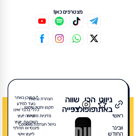
מצטרפים כאן!
ניווט
הכי
שווה
* התוכן באתר
הצהרת נגישות
נועד למידע
באתר
פופולרי
צפייה
תקנון ותנאי שימוש
כללי בלבד ואינו
ראשי
מדיניות פרטיות
מהווה ייעוץ
השקעות, ייעוץ
ניהול העדפות Cookies
וובינר
פיננסי או תחליף
החודש
לייעוץ אישי