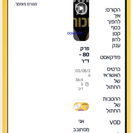
מגורם מוסמך.
הקורס:
איך
להפוך
כסף
קטן
פודקאסט
להון
ענק
פרק
80 -
פודקאסט
ד״ר
ענבל
כרטיס
03/08/2
כהן
האשראי
6
מידן
של
36:4
3
(ד"ר
החתול
דק'
אמא) -
חינוך
ההטבות
של
ביתי
החתול
עולה
יותר?
אני
VOD
האמת
מסתובב
הכלכלית