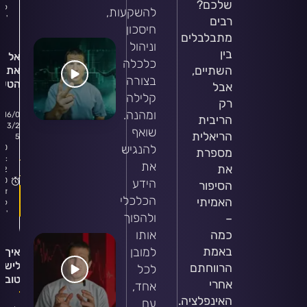
שלכם?
ק
להשקעות,
'
רבים
חיסכון
מתבלבלים
וניהול
בין
אל ת
כלכלה
את 
השתיים,
בצורה
הטעוי
אבל
קלילה
המטו
רק
שאני
ומהנה.
16/0
הריבית
עשית
3/2
שואף
הריאלית
כשהת
5
להנגיש
0
להשק
מספרת
:
את
בשוק 
את
2
הידע
0
הסיפור
ד
הכלכלי
האמיתי
ק
'
ולהפוך
–
אותו
כמה
באמת
למובן
איך
0
לישון
הרווחתם
לכל
טוב
תגוב
אחרי
אחד,
גם
האינפלציה.
עם
כשיש