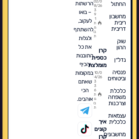
עצמאי
02/0
הרשתות
החתול
עליה
8/26
בבורסה
3
– בואו
9
מחשבון
-
1
לעקוב,
ריבית
השוואה,
ת
דריבית
גו
להשתתף
דמי
בו
ת
ולגלות
ניהול
שוק
ומה
את כל
ההון
קרן
מומלץ?
התובנות
כספית
נדל״ן
והכיף
מומלצת
פנסיה
פופולרית
במקומות
10/0
וביטוחים
4/26
ומה
שאתם
3
3
לקנות
הכי
כלכלת
6
לשנת
ת
משפחה
אוהבים.
גו
2026
וצרכנות
בו
ת
עצמאות
כלכלית
איך
קונים
מחשבונים
קרן