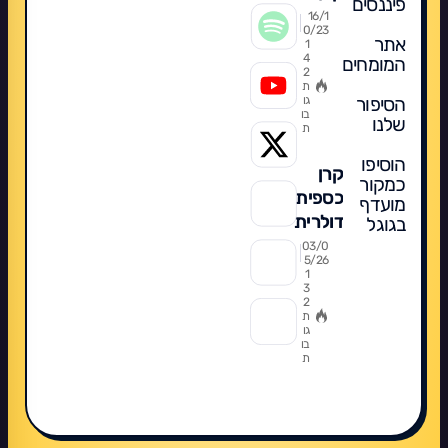
פיננסים
כספית?
16/1
0/23
אתר
1
4
המומחים
2
ת
הסיפור
גו
בו
שלנו
ת
הוסיפו
קרן
כמקור
כספית
מועדף
דולרית
בגוגל
2026:
03/0
5/26
מדריך
1
3
מקיף
2
להשקעה
ת
גו
חכמה,
בו
ת
מה
מומלץ,
תשואות,
השוואה