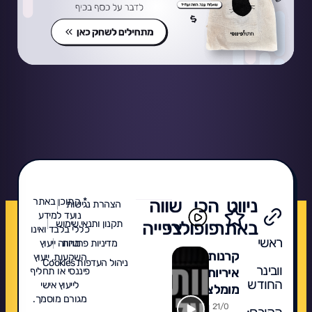
ניווט
הכי
שווה
* התוכן באתר
הצהרת נגישות
נועד למידע
באתר
פופולרי
צפייה
תקנון ותנאי שימוש
כללי בלבד ואינו
ראשי
מדיניות פרטיות
מהווה ייעוץ
קרנות
השקעות, ייעוץ
ניהול העדפות Cookies
וובינר
איריות
פיננסי או תחליף
החודש
לייעוץ אישי
מומלצות
מגורם מוסמך.
2026:
21/0