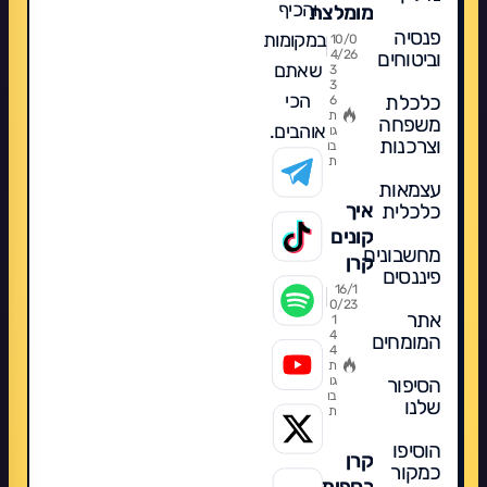
והכיף
מומלצת
פנסיה
פופולרית
במקומות
10/0
וביטוחים
4/26
ומה
שאתם
3
3
לקנות
הכי
כלכלת
6
לשנת
ת
משפחה
אוהבים.
גו
2026
וצרכנות
בו
ת
עצמאות
כלכלית
איך
קונים
מחשבונים
קרן
פיננסים
כספית?
16/1
0/23
אתר
1
4
המומחים
4
ת
הסיפור
גו
בו
שלנו
ת
הוסיפו
קרן
כמקור
כספית