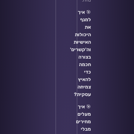
🎯
איך
למנף
את
היכולות
האישיות
וה'קשרים'
בצורה
חכמה
כדי
להאיץ
צמיחה
עסקית?
🎯
איך
מעלים
מחירים
מבלי