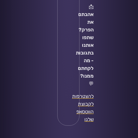
📩
אהבתם
את
הפרק?
שתפו
אותנו
בתגובות
- מה
לקחתם
ממנו?
💬
להצטרפות
לקבוצת
הווטסאפ
שלנו