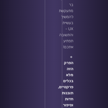
בר
מתעקשת
להמשיך
בעשיית
UX -
והתשובה
תפתיע
אתכם!
🔹
הפרק
הזה
מלא
בכלים
פרקטיים,
תובנות
חדות
וסיפור