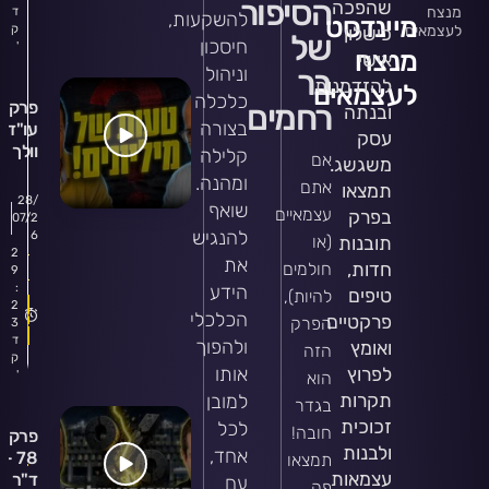
הסיפור
שהפכה
מנצח
ד
להשקעות,
הכלכל
מיינדסט
לעצמאים
ק
כישלון
של
שלא
חיסכון
'
מנצח
אישי
מדברי
בר
וניהול
עליה
להזדמנות
לעצמאים
כלכלה
רחמים
ובנתה
בצורה
עו"ד ד
עסק
וולך -
קלילה
אם
משגשג.
המלכו
ומהנה.
אתם
תמצאו
בקניי
28/
שואף
עצמאיים
דירה
בפרק
07/2
להנגיש
שיעלו
6
(או
תובנות
2
לכם
את
חדות,
חולמים
9
ביוקר
הידע
:
טיפים
להיות),
ואיך
2
הכלכלי
פרקטיים
הפרק
להימנ
3
ד
ולהפוך
מהן
ואומץ
הזה
ק
אותו
לפרוץ
הוא
'
תקרות
למובן
בגדר
0
זכוכית
לכל
חובה!
פרק
תגו
ולבנות
אחד,
78 -
תמצאו
עצמאות
ד"ר
עם
פה