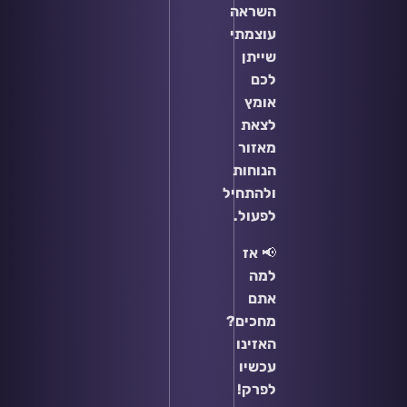
השראה
עוצמתי
שייתן
לכם
אומץ
לצאת
מאזור
הנוחות
ולהתחיל
לפעול.
📢
אז
למה
אתם
מחכים?
האזינו
עכשיו
לפרק!