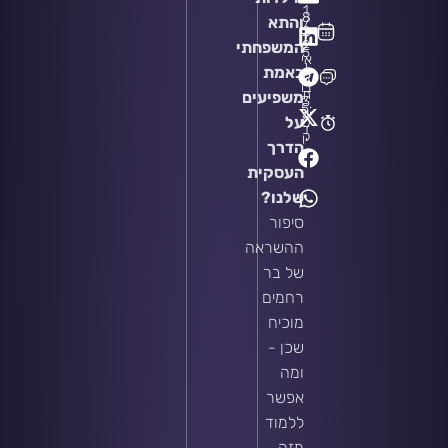
1
8
והתא
/
2
/
2
המשפחתי
5
אי
ן
באמת
ת
גו
בו
ת
משפיעים
3
5:
4
על
0
ד
ק
'
הדרך
העסקית
שלנו?
סיפור
ההשראה
של בר
רחמים
מוכיח
שכן -
ומה
אפשר
ללמוד
מזה.