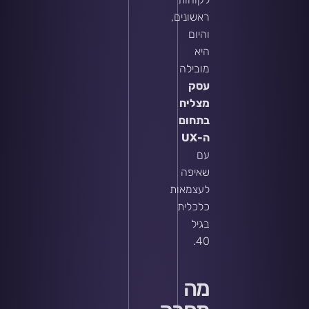
ראשונים,
והיום
היא
מובילה
עסק
מצליח
בתחום
ה-UX
עם
שאיפה
לעצמאות
כלכלית
בגיל
40.
מה