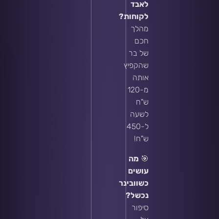
לאבד
לקוחות?
מהלך
חכם
של בר
שהקפיץ
אותה
מ-120
ש"ח
לשעה
ל-450
ש"ח!
🎯
מה
עושים
כשוובינר
נכשל?
סיפור