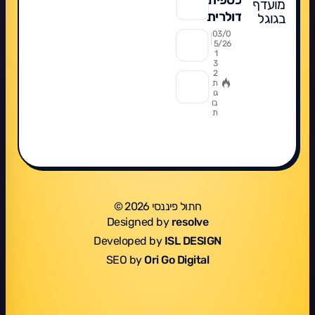
מועדף
דולרית
בגוגל
2026:
03/0
5/26
מדריך
1
3
מקיף
2
להשקעה
ת
גו
חכמה,
בו
ת
מה
מומלץ,
תשואות,
השוואה
חתול פיננסי 2026 ©
Designed by
resolve
Developed by
ISL DESIGN
SEO by
Ori Go Digital