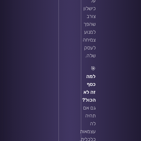
על
כישלון
צורב
שהפך
למנוע
צמיחה
לעסק
שלה.
🎯
למה
כסף
זה לא
הכול?
גם אם
תהיה
לה
עצמאות
כלכלית,