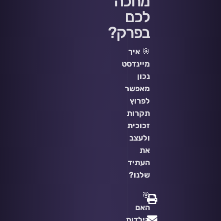
מחכה
לכם
בפרק?
🎯
איך
מיינדסט
נכון
מאפשר
לפרוץ
תקרות
זכוכית
ולעצב
את
העתיד
שלנו?
🎯
האם
הילדות