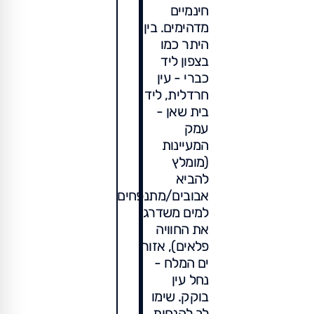
חינמיים
מדהימים. בין
היתר כמו
בצפון ליד
כברי - עין
חרדלית, ליד
בית שאן -
עמק
המעיינות
(מומלץ
להביא
אבובים/מתנפחים
למים משדרג
את החוויה
פלאים), אזור
ים המלח -
נחל עין
בוקק. שימו
לב להנחות