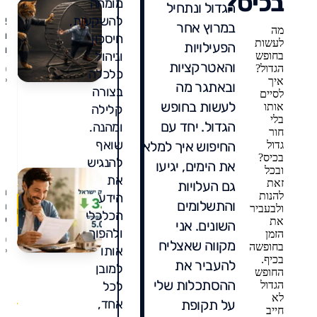
בכיס?
מומחה
הגדול ונתחיל
להשקעות,
אש
במרוץ אחר
מה
מת
חיסכון
לעשות
הפעילויות
מה
וניהול
בחופש
אש
והאטרקציות
הגדול?
/0
כלכלה
מת
26
איך
ובאתגר מה
בצורה
כ
לסיים
לעשות בחופש
עו
אותו
קלילה
וא
בלי
הגדול. יחד עם
ומהנה.
חור
יו
שואף
החיפוש איך למלא
גדול
ממ
בכיס?
להנגיש
את הימים, יגיעו
ובכל
את
זאת
גם העלויות
הו
להנות
הידע
והתשלומים
הר
ולבעביר
הכלכלי
את
השונים. אני
ולהפוך
ה
הזמן
/0
מקווה שאצליח
בחופשה
למ
אותו
26
בכיף.
לח
להעביר את
למובן
החופש
0
ול
ההסתכלות שלי
הגדול
לכל
תגו
לא
על תקופת
אחד,
חייב