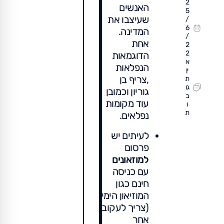
2
האנשים
5
שעיצבו את
/
6
המדינה.
/
אחת
2
2
הדוגמאות
א
הנפלאות
ין
,צריף בן
ת
גו
גוריון וכמובן
ב
עוד מקומות
ו
ת
נפלאים.
לעיתים יש
פרסום
למוזאונים
עם כניסה
חינם כגון
המוזיאון הימי
(צריך לעקוב
אחר