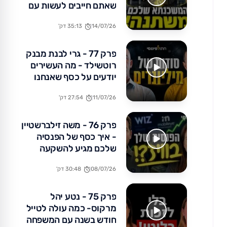
שאתם חייבים לעשות עם
הכסף שלכם עכשיו
14/07/26
35:13 דק'
פרק 77 - גרי לבנת מבנק
רוטשילד - מה העשירים
יודעים על כסף שאנחנו
לא?
11/07/26
27:54 דק'
פרק 76 - משה זילברשטיין
- איך כסף של הפנסיה
שלכם מגיע להשקעה
באקזיטים של מיליארדים?
08/07/26
30:48 דק'
פרק 75 - נטע יהל
מרקוס- כמה עולה לטייל
חודש בשנה עם המשפחה