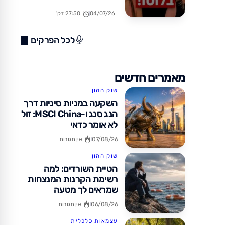
בחו"ל? (כן, זה אפשרי!)
04/07/26
27:50 דק'
לכל הפרקים
מאמרים חדשים
שוק ההון
השקעה במניות סיניות דרך
הנג סנג ו-MSCI China: זול
לא אומר כדאי
07/08/26
אין תגובות
שוק ההון
הטיית השורדים: למה
רשימת הקרנות המנצחות
שמראים לך מטעה
06/08/26
אין תגובות
עצמאות כלכלית