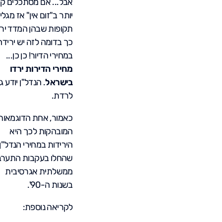
אבל... אם מסתכלים ק
יותר ב"זום אין" אז מגלי
תקופות שבהן המדד ירד
כך בדומה לזה יש ירידה
במחירי הדיור! כן כן...
מחירי הדירות ירדו
בישראל
. הנדל"ן יודע ג
לרדת.
כאמור, אחת הדוגמאות
המובהקות לכך היא
הירידות במחירי הנדל"ן
שהחלו בעקבות התערב
ממשלתית אגרסיבית
בשנות ה-90'.
לקריאה נוספת: