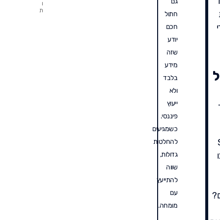
ד
גם
ו
אל
ת
חתול
ש"
בק
י
חכם
די
יודע
שזה
מידע
ל
בלבד
ולא
ייעוץ
פיננסי.
כשמגיעים
S-
להחלטות
ו
גדולות,
שווה
להתייעץ
עם
ם?
מומחה.