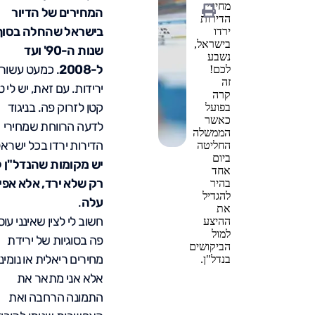
מחירי
המחירים של הדיור
הדירות
בישראל שהחלה בסוף
ירדו
בישראל,
שנות ה-90' ועד
נשבע
ל-2008
. כמעט עשור
לכם!
זה
ירידות. עם זאת, יש לי ט
קרה
קטן לזרוק פה. בניגוד
בפועל
כאשר
לדעה הרווחת שמחירי
הממשלה
הדירות ירדו בכל ישראל
החליטה
ביום
יש מקומות שהנדל"ן 
אחד
רק שלא ירד, אלא אפי
בהיר
להגדיל
עלה
.
את
חשוב לי לצין שאינני עו
ההיצע
למול
פה בסוגיות של ירידת
הביקושים
מחירים ריאלית או נומינ
בנדל"ן.
אלא אני מתאר את
התמונה הרחבה ואת