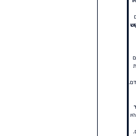
ו
וש
ם
ת
דם.
היו
.