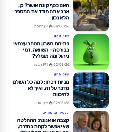
האם כסף קונה אושר? כן,
אבל אתה מודד את המספר
הלא נכון
04/08/26
אין תגובות
שוק ההון
פתיחת חשבון מסחר עצמאי
בבורסה - השוואה, דמי
ניהול ומה מומלץ?
02/08/26
391 תגובות
שוק ההון
מניות זיכרון: למה כל העולם
מדבר על זה, ואיך לא
להיכוות
02/08/26
אין תגובות
פנסיה וביטוחים
קצבה או אנונה: ההחלטה
שאי אפשר לקחת בחזרה,