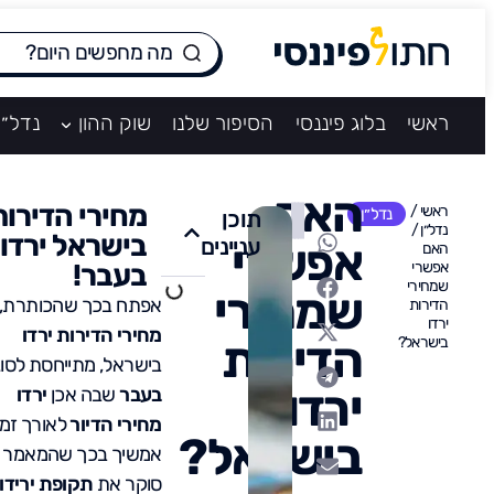
ראשי
בלוג פיננסי
הסיפור שלנו
שוק ההון
נדל״ן
האם
מחירי הדירות
ראשי
/
נדל״ן
תוכן
נדל״ן
/
בישראל ירדו
עניינים
אפשרי
האם
אפשרי
בעבר!
שמחירי
שמחירי
אפתח בכך שהכותרת,
הדירות
ירדו
מחירי הדירות ירדו
הדירות
בישראל?
בישראל, מתייחסת לסוג
ירדו
בעבר
שבה אכן
ירדו
מחירי הדיור
לאורך זמן
בישראל?
אמשיך בכך שהמאמר
סוקר את
תקופת ירידו