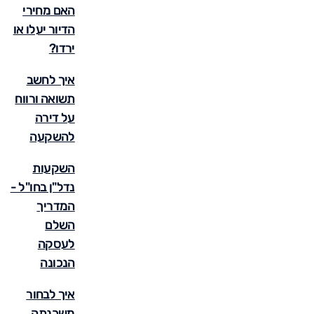
האם מחירי
הדיור יעלו או
ירדו?
איך לחשב
תשואה ורווח
על דירה
להשקעה
השקעות
נדל"ן בחו"ל -
המדריך
השלם
לעסקה
הנכונה
איך לבחור
משכנתה