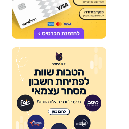
פי
ח
ניית
רה