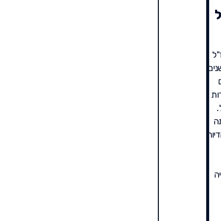
ל
"ל
נים
ם
ות
.
תה
יור
ה