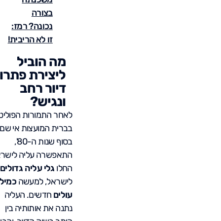
בצורה
נכונה? רמז:
זו לא הריבית!
מה הוביל
ליצירת פתרון
דיור רחב
ונגיש?
לאחר התמורות הפוליטי
בברית המועצות אי שם
בסוף שנות ה-80',
התאפשרה עליה לישרא
החלו
גלי עליה גדולים
לישראל, למעשה
כמילי
עולים
חדשים. העליה
נתנה את אותותיה בין