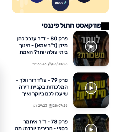
פודקאסט חתול פיננסי
פרק 80 - ד״ר ענבל כהן
מידן (ד"ר אמא) - חינוך
ביתי עולה יותר? האמת
הכלכלית שלא מדברים
03/08/26
36:43 דק'
עליה
פרק 79 - עו"ד דור וולך -
המלכודות בקניית דירה
שיעלו לכם ביוקר ואיך
להימנע מהן
28/07/26
29:23 דק'
פרק 78 - ד"ר איתמר
כספי - הריבית יורדת: מה