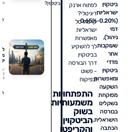
ביטקוין?
ביטקוין
6
על
לפתוח ארנק
הב
ישראליות
דיגיטלי?
הה
(0.20%-0.65%
קרנות סל
ואי
לה
דמי
ישראליות
ניהול),
מאפשרות
שעוקבות
לך להשקיע
לע
אחר
בביטקוין
מ-
&P
מדדי
דרך הבורסה
00
ביטקוין
- פשוט
23/
למ
7/2
ומאפשרות
ובפיקוח
6
עו
מת
השקעה
נכו
התפתחויות
מפוקחת
מתי
משמעותיות
טע
בשקלים
וכ
בשוק
בבורסה
מס
הביטקוין
הישראלית.
תש
בד
והקריפטו
הכתבה