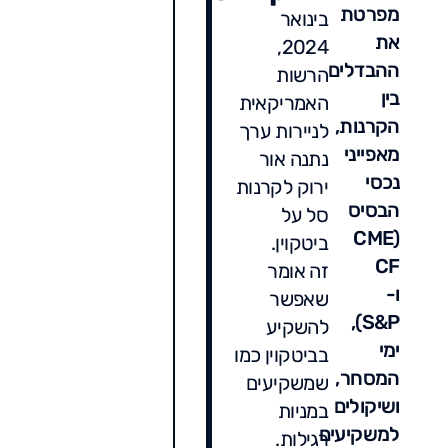
מפרטת
בינואר
את
2024,
ההבדלים
הרשות
בין
האמריקאית
הקרנות,
לניירות ערך
מאפייני
נתנה אור
נכסי
ירוק לקרנות
הבסיס
סל על
(CME
ביטקוין.
CF
זה אומר
ו-
שאפשר
S&P),
להשקיע
ימי
בביטקוין כמו
המסחר,
שמשקיעים
ושיקולים
במניות
למשקיעים
רגילות.