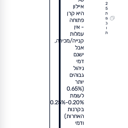
2
איילון
5
היא קרן
ת
גו
פתוחה
ב
- אין
ו
עמלות
ת
קנייה/מכירה,
אבל
ישנם
דמי
ניהול
גבוהים
יותר
(0.65%
לעומת
0.20%-0.25%
בקרנות
האחרות)
ודמי