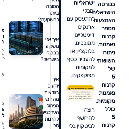
ישראליות
בבורסה
ומ
הטובה
ומבלי
מו
הישראלית
ביותר
להתעסק עם
להשקעה?
האמצעות
ארנקים
מספר
מני
דיגיטליים
קרנות
זיכ
איך אני
למ
מסובכים,
נאמנות.
משקיע
הע
בלוקצ'יין או
02/
ניתוח
בביטקוין
מד
08/
להעביר כסף
בישראל?
26
על 
השוואתי
ואי
למקומות
של
להי
מפוקפקים.
5
איך
קרנות
יודעים
נאמנות
בוודאות
מה דמי
מקומיות,
הוד
הניהול
כולל
רוצה
העדכניים
למ
5
להיחשף
לקרנות
כו
קרנות
25/
לביטקוין בלי
סל
מד
7/2