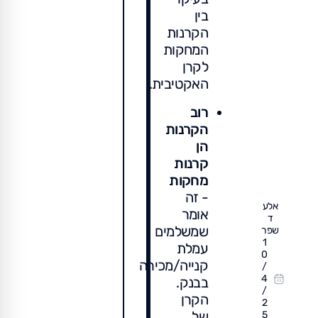
בין
הקרנות
המחקות
לקרן
האקטיבית.
רוב
הקרנות
הן
קרנות
מחקות
- זה
אלע
אומר
ד
שמשלמים
שפר
1
עמלת
0
קנייה/מכירה
/
4
בבנק.
/
הקרן
2
של
5