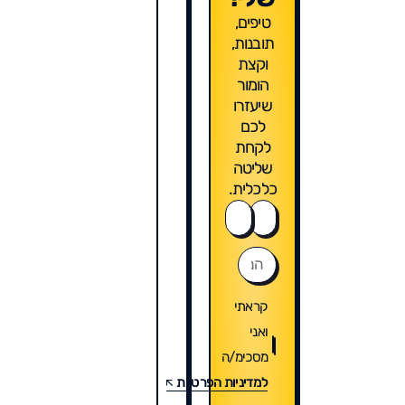
טיפים,
תובנות,
וקצת
הומור
שיעזרו
לכם
לקחת
שליטה
כלכלית.
קראתי
ואני
מסכימ/ה
למדיניות הפרטיות