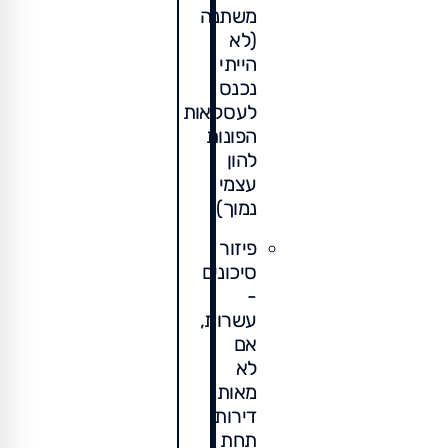
משתנה
(לא
הייתי
נכנס
לעסקאות
הפונות
להון
עצמי
נמוך).
פיזור
סיכונים
-
עשרות,
אם
לא
מאות
דירות
תחת