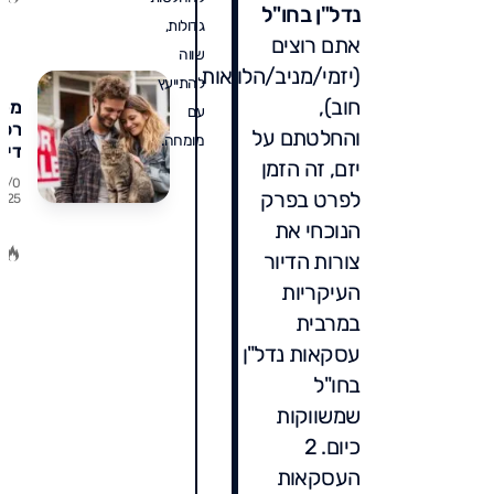
נדל"ן בחו"ל
ב
גדולות,
ו
אתם רוצים
ת
שווה
(יזמי/מניב/הלוואות
להתייעץ
חוב),
מס
עם
רכי
והחלטתם על
מומחה.
דיר
יזם, זה הזמן
ראש
29/0
לפרט בפרק
9/25
2
המד
הנוכחי את
ת
שיח
ג
צורות הדיור
לכם
ב
ו
עשר
העיקריות
ת
אלפ
במרבית
ש"
בקנ
עסקאות נדל"ן
דיר
בחו"ל
שמשווקות
כיום. 2
העסקאות