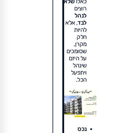
כאלו
שלא
רוצים
לנהל
לבד
, אלא
להיות
חלק
מקרן,
שסומכים
על היזם
שינהל
ויתפעל
הכל.
נכס