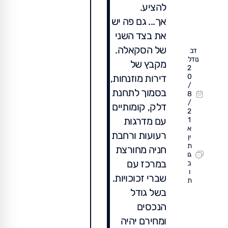
להציע.
אך... גם פה יש
את בצד השני
של הסקאלה.
דב
נודל
מקבץ של
2
דירות מוזנחות,
0
/
בסמוך לתחנת
8
/
דלק, קומותיים
2
עם מדרגות
1
א
רעועות ורחבת
ין
ת
חניה מחורצת
גו
במרכז עם
ב
ו
שברי זכוכויות.
ת
בשל גודל
הנכסים
ומחירם יהיה