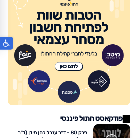
פתח סר
פודקאסט חתול פיננסי
פרק 80 - ד״ר ענבל כהן מידן (ד"ר