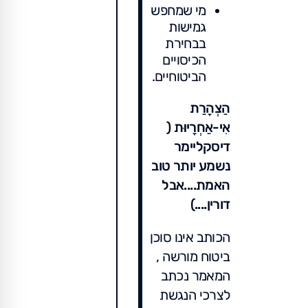
מי שמחפש
גמישות
בבחירת
הכיסויים
הביטוחיים.
הַצְהָרַת
אִי-אַחְרָיוּת (
דיסקליימר
נשמע יותר טוב
האמת....אבל
דורין....)
הכותב אינו סוכן
ביטוח מורשה ,
המאמר נכתב
לצרכי הנגשת