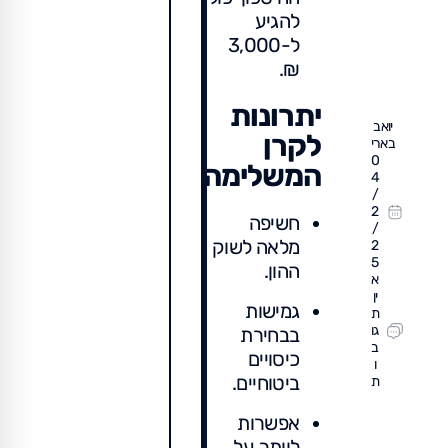
להגיע
ל-3,000
₪.
יתרונות
יואב
לקרן
בארי
0
המשלימה
4
/
2
חשיפה
/
מלאה לשוק
2
5
ההון.
א
ין
גמישות
ת
גו
בבחירת
ב
כיסויים
ו
ביטוחיים.
ת
אפשרות
לוותר על