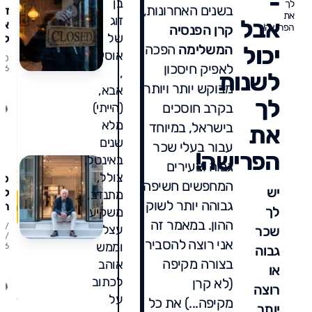
-
בן
לך
בשנים האחרונות,
דמ
את
זוג
אבל
אב
הפרישה!
קרן הפנסיה
של
לע
יכול
המשלימה
הפכה
אי
אוסי
4/0
מו
לאפיק חיסכון
/26
,
לשנות
כס
מבוקש יותר ויותר
אבא,
מה
לך
בקרב חוסכים
(הייתי)
כש
את
מלא
בישראל, במיוחד
את
הע
שנים
עבור בעלי שכר
הפרישה!
באינטל,
גבוה וצעירים
צולל,
פנ
המחפשים חשיפה
יש
לע
מתנדב,
גבוהה יותר לשוק
המ
לך
משקיע
לח
ההון. במאמר זה
5/
עצל
שכר
פנ
2/
אני רוצה להסביר
וממש
26
לע
גבוה
הט
בצורה מקיפה
אוהב
או
0
מס
לכתוב
(לא קרן
רוצה
תגו
הפ
על
מקיפה...) את כל
יותר