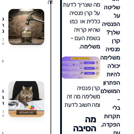
זה
מה שצריך לדעת
שליטה
על קרן פנסיה
על
פי
כללית או כמו
הפנסיה
חו
שהיא קרויה
מח
שלך?
פנס
בשפת העם -
קרן
9/0
הט
/26
משלימה
.
פנסיה
שע
מא
משלימה
אל
יכולה
שק
להיות
הפתרון
קרן פנסיה
המושלם
פנ
משלימה מה זה
בג
-
הנ
ומה חשוב לדעת
בלי
הש
6/0
שכ
תקרות
/26
מה
שו
הפקדה,
הסיבה
(ו
עם
לצ