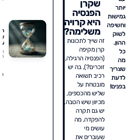
שקרן
פר
יותר
הפנסיה
גמישות
היא קרויה
וחשיפה
משלימה?
הכ
לשוק
של
זה שייך לתכונות
ההון.
על
קרן מקיפה
הר
כל
7/1
3
/25
(הפנסיה הרגילה,
מה
פע
זוכרים?), בה יש
שח
שצריך
לע
רכיב תשואה
לדעת
מובטחת על
בפנים!
הי
שליש מהכספים,
שנ
עד
מכיוון שיש הטבה,
25
יש גם תקרה
להפקדה, מה
עושים מי
שעוברים את