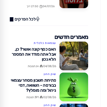
בחו"ל? (כן, זה אפשרי!)
04/07/26
27:50 דק'
לכל הפרקים
מאמרים חדשים
עצמאות כלכלית
האם כסף קונה אושר? כן,
אבל אתה מודד את המספר
הלא נכון
04/08/26
אין תגובות
שוק ההון
פתיחת חשבון מסחר עצמאי
בבורסה - השוואה, דמי
ניהול ומה מומלץ?
02/08/26
391 תגובות
שוק ההון