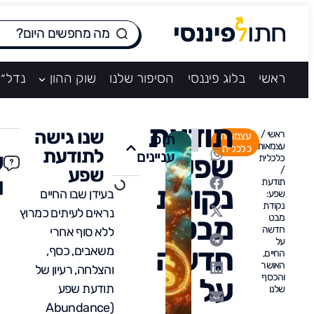
ראשי
בלוג פיננסי
הסיפור שלנו
שוק ההון
נדל״ן
תודעת
שנו גישה
ראשי
/
עצמאות
תוכן
עצמאות
כלכלית
לתודעת
עניינים
ש
שפע:
כלכלית
/
שפע
ו
תודעת
נקודת
בעידן שבו החיים
שפע:
נקודת
נראים לעיתים כמרוץ
מבט
מבט
חדשה
ללא סוף אחרי
על
חדשה
משאבים, כסף,
החיים,
האושר
והצלחה, רעיון של
והכסף
על
תודעת שפע
שלנו
(Abundance