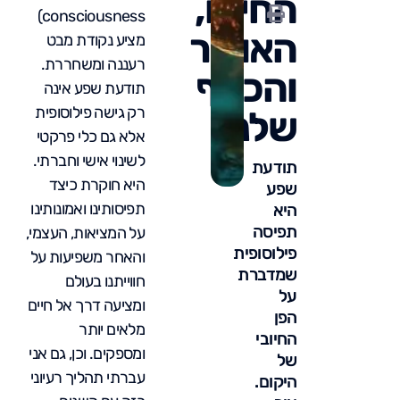
החיים,
consciousness)
האושר
מציע נקודת מבט
רעננה ומשחררת.
והכסף
תודעת שפע אינה
רק גישה פילוסופית
שלנו
אלא גם כלי פרקטי
לשינוי אישי וחברתי.
תודעת
היא חוקרת כיצד
שפע
תפיסותינו ואמונותינו
היא
תפיסה
על המציאות, העצמי,
פילוסופית
והאחר משפיעות על
שמדברת
חווייתנו בעולם
על
ומציעה דרך אל חיים
הפן
מלאים יותר
החיובי
ומספקים. וכן, גם אני
של
עברתי תהליך רעיוני
היקום.