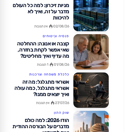
מניות זיכרון: למה כל העולם
מדבר על זה, ואיך לא
להיכוות
02/08/26
אין תגובות
פנסיה וביטוחים
קצבה או אנונה: ההחלטה
שאי אפשר לקחת בחזרה,
מה עדיף ואיך מחליטים?
01/08/26
1 תגובות
כלכלת משפחה וצרכנות
אשראי מתגלגל: מה זה
אשראי מתגלגל, כמה עולה
ואיך יוצאים ממנו?
27/07/26
אין תגובות
שוק ההון
הודו 2026: למה כולם
מדברים על הבורסה ההודית