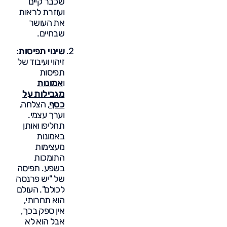
שכבר קיים
ועוזרת לראות
את העושר
שבחיים.
שינוי תפיסות
:
זיהוי ועיבוד של
תפיסות
ו
אמונות
מגבילות על
כסף
, הצלחה,
וערך עצמי.
תחליפו ואותן
באמונות
מעצימות
התומכות
בשפע. תפיסה
של "יש פרנסה
לכולם". העולם
הוא תחרותי,
אין ספק בכך,
אבל הוא לא