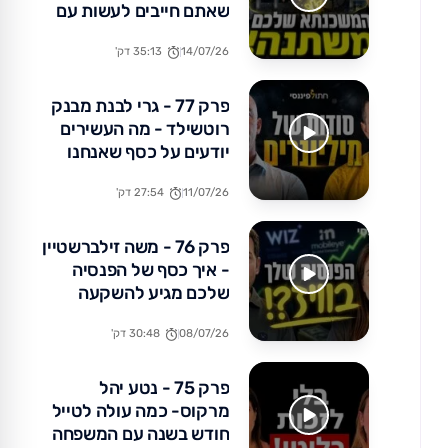
שאתם חייבים לעשות עם
הכסף שלכם עכשיו
14/07/26
35:13 דק'
פרק 77 - גרי לבנת מבנק
רוטשילד - מה העשירים
יודעים על כסף שאנחנו
לא?
11/07/26
27:54 דק'
פרק 76 - משה זילברשטיין
- איך כסף של הפנסיה
שלכם מגיע להשקעה
באקזיטים של מיליארדים?
08/07/26
30:48 דק'
פרק 75 - נטע יהל
מרקוס- כמה עולה לטייל
חודש בשנה עם המשפחה