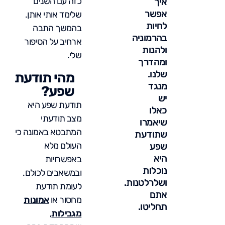
כזה עם השנים
איך
אפשר
שלימד אותי אותן.
לחיות
בהמשך התבה
בהרמוניה
ארחיב על הסיפור
ולהנות
שלי.
ומהדרך
שלנו.
מהי תודעת
מנגד
שפע?
יש
תודעת שפע היא
כאלו
מצב תודעתי
שיאמרו
המתבטא באמונה כי
שתודעת
העולם מלא
שפע
היא
באפשרויות
נוכלות
ובמשאבים לכולם.
ושלרלטנות.
לעומת תודעת
אתם
מחסור או
אמונות
תחליטו.
מגבילות
,