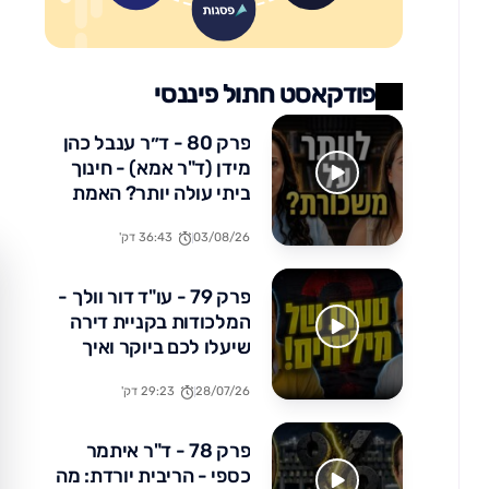
פודקאסט חתול פיננסי
פרק 80 - ד״ר ענבל כהן
מידן (ד"ר אמא) - חינוך
ביתי עולה יותר? האמת
הכלכלית שלא מדברים
03/08/26
36:43 דק'
עליה
פרק 79 - עו"ד דור וולך -
המלכודות בקניית דירה
שיעלו לכם ביוקר ואיך
להימנע מהן
28/07/26
29:23 דק'
פרק 78 - ד"ר איתמר
כספי - הריבית יורדת: מה