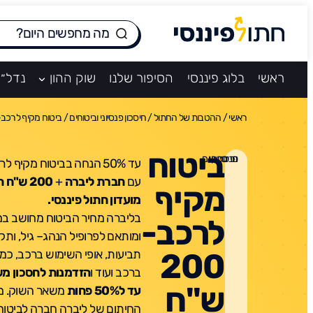
ראשי
בלוג פיננסי
הסיפור שלנו
שוק ההון
נדל״ן
ראשי
/
ההטבות של החתול
/
חיסכון פנסיוני וביטוחים
/
ביטוח מקיף לרכב- 200 ש"ח הנ
ביטוח
חיסכון פנסיוני וביטוחים
עד 50% הנחה בביטוח מקיף
עם
חברת ליברה
+
200 ש"ח
מקיף
מועדון חתול פיננסי.
בליברה מחיר הביטוח מחושב במ
לרכב-
ומותאם לפרופיל הנהג– גיל, ותק 
200
תביעות, אופי השימוש ברכב, כמ
ברכב ועוד ו
הזדמנות לחסכון מש
ש"ח
עד ל50% פחות
משאר השוק. מת
החיתום של ליברה חברה לביטוח