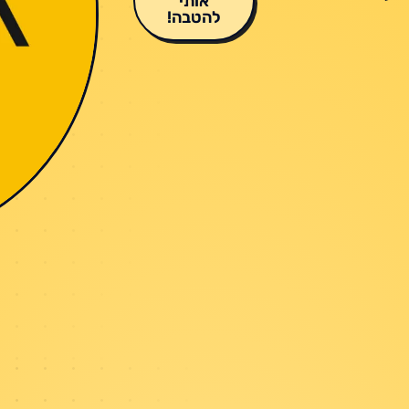
אותי
להטבה!