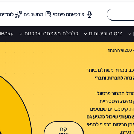
פודקאסט פיננסי
מחשבונים
לומדים
פנסיה וביטוחים
כלכלת משפחה וצרכנות
עצמאו
חה
 לרכב במחיר משתלם ביותר
 הנחה לחברות וחברי
ודל תמחור פרסונלי
נהיגה, היסטוריית
ות קילומטרים שנוסעים
מעותי שיכול להגיע גם
ן הביטוח בכפוף לתנאי
קח
 בע״מ.