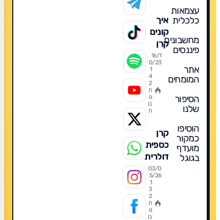
עצמאות
כלכלית
איך
קונים
מחשבונים
קרן
פיננסים
כספית?
16/1
0/23
אתר
1
4
המומחים
2
ת
הסיפור
גו
בו
שלנו
ת
הוסיפו
קרן
כמקור
כספית
מועדף
דולרית
בגוגל
2026:
03/0
5/26
מדריך
1
3
מקיף
2
להשקעה
ת
גו
חכמה,
בו