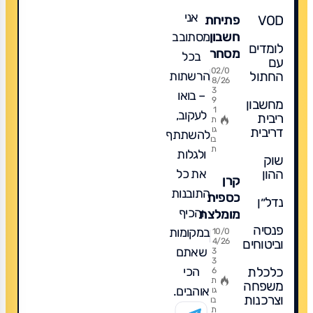
יותר?
אני
VOD
פתיחת
האמת
מסתובב
חשבון
הכלכלית
לומדים
שלא
מסחר
בכל
עם
מדברים
עצמאי
02/0
הרשתות
החתול
עליה
8/26
בבורסה
3
– בואו
9
מחשבון
-
1
לעקוב,
ריבית
השוואה,
ת
דריבית
גו
להשתתף
דמי
בו
ת
ולגלות
ניהול
שוק
ומה
את כל
ההון
קרן
מומלץ?
התובנות
כספית
נדל״ן
והכיף
מומלצת
פנסיה
פופולרית
במקומות
10/0
וביטוחים
4/26
ומה
שאתם
3
3
לקנות
הכי
כלכלת
6
לשנת
ת
משפחה
אוהבים.
גו
2026
וצרכנות
בו
ת