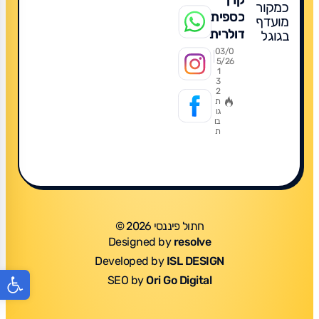
קרן
כמקור
כספית
מועדף
דולרית
בגוגל
2026:
03/0
5/26
מדריך
1
3
מקיף
2
להשקעה
ת
גו
חכמה,
בו
ת
מה
מומלץ,
תשואות,
השוואה
חתול פיננסי 2026 ©
Designed by
resolve
Developed by
ISL DESIGN
פתח סר
SEO by
Ori Go Digital