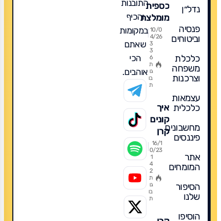
התובנות
כספית
נדל״ן
והכיף
מומלצת
פנסיה
פופולרית
במקומות
10/0
וביטוחים
4/26
ומה
שאתם
3
3
לקנות
הכי
כלכלת
6
לשנת
ת
משפחה
אוהבים.
גו
2026
וצרכנות
בו
ת
עצמאות
כלכלית
איך
קונים
מחשבונים
קרן
פיננסים
כספית?
16/1
0/23
אתר
1
4
המומחים
2
ת
הסיפור
גו
בו
שלנו
ת
הוסיפו