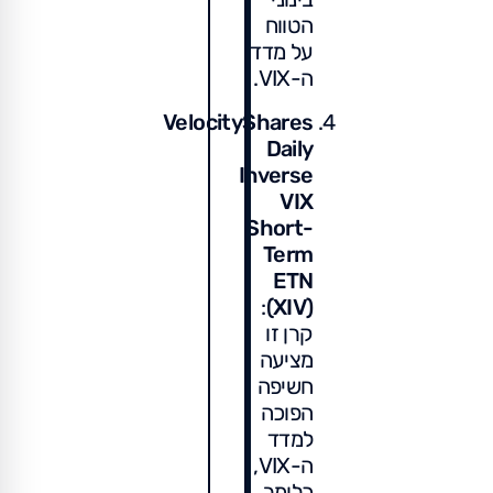
הטווח
על מדד
ה-VIX.
VelocityShares
Daily
Inverse
VIX
Short-
Term
ETN
:
(XIV)
קרן זו
מציעה
חשיפה
הפוכה
למדד
ה-VIX,
כלומר