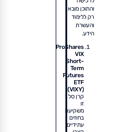
לרכישה
והתוכן מובא
רק ללימוד
והעשרת
הידע.
ProShares
VIX
Short-
Term
Futures
ETF
:
(VIXY)
קרן סל
זו
משקיעה
בחוזים
עתידיים
קצרי