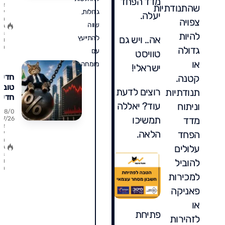
מדד הפחד
א
שהתנודתיות
עלת
גדולות,
ין
יעלה.
76%
ת
צפויה
שווה
גו
ומה 
ב
להיות
אה.. ויש גם
להתייעץ
אומר
ו
ת
גדולה
עליכ
עם
טוויסט
או
מומחה.
ישראלי!
חדשו
קטנה.
טובו
רוצים לדעת
תנודתיות
חדשו
עוד? יאללה
וניתוח
רעות
18/0
השוק
תמשיכו
מדד
7/26
א
כשהכ
הלאה.
הפחד
ין
חזקה
ת
עלולים
גו
ב
להוביל
ו
ת
למכירות
פאניקה
או
פתיחת
לזהירות