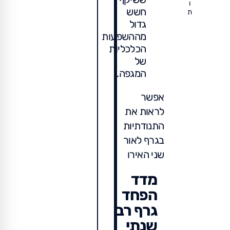
ו
חשש
ת
גדול
מההשפעות
הכלכליות
של
המגפה.
אפשר
לראות את
התנודתיות
בגרף לאור
שני האירו
מדד
הפחד
גרף רב
שנתי