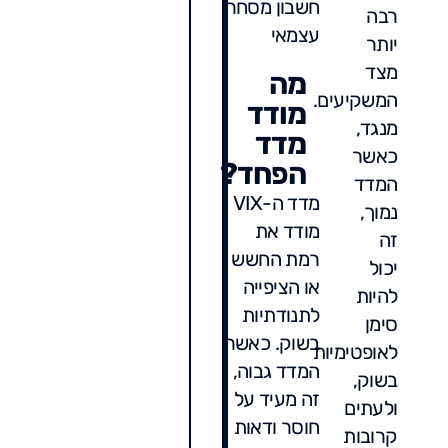
חשבון מסחר
רבה
עצמאי
יותר
מצד
מה
המשקיעים.
מודד
מנגד,
מדד
כאשר
הפחד?
המדד
מדד ה-VIX
נמוך,
מודד את
זה
רמת החשש
יכול
או הציפייה
להיות
לתנודתיות
סימן
בשוק. כאשר
לאופטימיות
המדד גבוה,
בשוק,
זה מעיד על
ולעתים
חוסר ודאות
קרובות