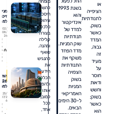
החל לפעול
מומחה
או
בשנת 1993
להשקעות,
הציפייה
מניו
חיסכון
והוא
זיכרו
לתנודתיות
וניהול
למה 
אינדיקטור
בשוק.
העול
כלכלה
למדד של
02/
מדבר
כאשר
בצורה
08/
תנודתיות
26
על זה
המדד
קלילה
א
ואיך 
שוק המניות.
ין
ומהנה.
גבוה,
להיכ
ת
מדד הפחד
גו
שואף
זה
ב
משקף את
ו
להנגיש
מעיד
ת
התנודתיות
את
על
הידע
הצפויה
חוסר
הודו
הכלכלי
בשוק
ודאות
ולהפוך
המניות
למה
וחשש
אותו
כולם
האמריקאי
25/
בשוק;
מדבר
למובן
07/2
0
ל-30 הימים
6
על
לכל
כאשר
א
תגו
הבור
הבאים.
ין
אחד,
הוא
ההוד
ת