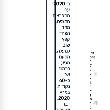
ב-2020
:
עם
התפרצות
המגפה,
מדד
הפחד
קפץ
שוב
למעלה,
דב
הפעם
נודל
1
הגיע
7
לרמות
/
של
2
/
כ-60
2
נקודות
4
א
במרץ
ין
2020,
ת
דבר
גו
ב
ששיקף