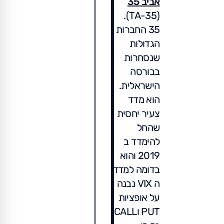
אביב 35
(TA-35).
35 החברות
הגדולות
שנסחרות
בבורסה
הישראלית.
הוא מדד
צעיר יחסית
שהחל
להימדד ב
2019 והוא
בדומה למדד
ה VIX נבנה
על אופציות
PUT וCALL