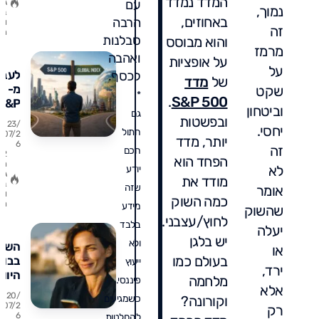
המדד נמדד
עם
גו
ואיך
נמוך,
ב
באחוזים,
להשק
הרבה
ו
זה
ת
סבלנות
והוא מבוסס
מרמז
ואהבה
על אופציות
על
לעבו
לכסף.
של
מדד
מ-
שקט
*
.
S&P 500
S&P
וביטחון
גם
500
ובפשטות
23/
יחסי.
למדד
חתול
07/2
יותר, מדד
6
עולמ
זה
חכם
2
הפחד הוא
מתי 
ת
לא
יודע
נכון,
גו
מודד את
ב
שזה
מתי ז
אומר
ו
כמה השוק
טעות
ת
מידע
שהשוק
וכמה
לחוץ/עצבני.
בלבד
יעלה
מס
יש בלגן
ולא
תשלמ
השק
או
בעולם כמו
בדרך
בבור
ייעוץ
ירד,
היוונ
מלחמה
פיננסי.
אלא
20/
וקורונה?
כשמגיעים
למה
07/2
רק
REK
6
להחלטות