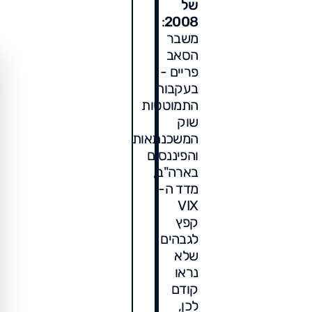
של
:
2008
משבר
הסאב
פריים -
בעקבות
התמוטטות
שוק
המשכנתאות
והפיננסים
בארה"ב,
מדד ה-
VIX
קפץ
לגבהים
שלא
נראו
קודם
לכן,