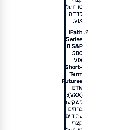
טווח על
מדד ה-
VIX.
iPath
Series
B S&P
500
VIX
Short-
Term
Futures
ETN
:
(VXX)
משקיעה
בחוזים
עתידיים
קצרי
טווח על