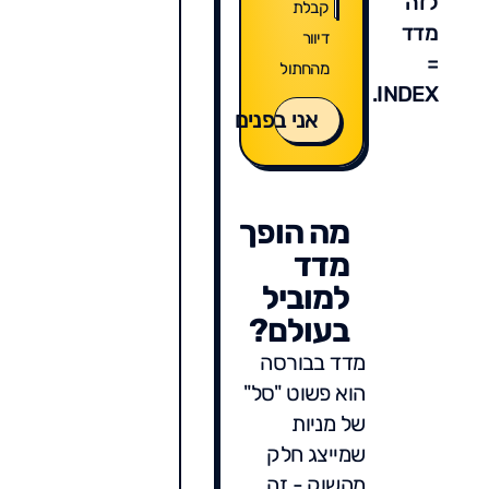
לזה
קבלת
מדד
דיוור
=
מהחתול
INDEX.
אני בפנים
מה הופך
מדד
למוביל
בעולם?
מדד בבורסה
הוא פשוט "סל"
של מניות
שמייצג חלק
מהשוק - זה