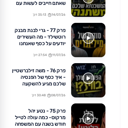
שאתם חייבים לעשות עם
הכסף שלכם עכשיו
14/07/26
35:13 דק'
פרק 77 - גרי לבנת מבנק
רוטשילד - מה העשירים
יודעים על כסף שאנחנו
לא?
11/07/26
27:54 דק'
פרק 76 - משה זילברשטיין
- איך כסף של הפנסיה
שלכם מגיע להשקעה
באקזיטים של מיליארדים?
08/07/26
30:48 דק'
פרק 75 - נטע יהל
מרקוס- כמה עולה לטייל
חודש בשנה עם המשפחה