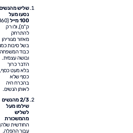
שליש מהנשים
נסעו מעל
100 מייל
(160
ק"מ), ולו רק
להתרחק
מאזור מגוריהן
בשל סיבות כמו
כבוד המשפחה
ובושה עצמית.
הדבר כרוך
בלא מעט כסף,
כסף שלא
בהכרח היה
לאותן הנשים.
2/3 מהנשים
שילמו מעל
לשליש
מהמשכורת
החודשית שלהן
עבור ההפלה.