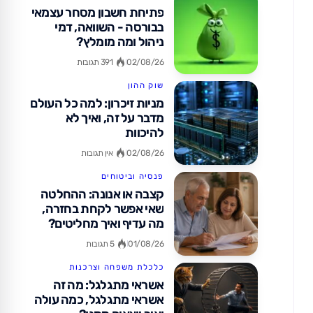
פתיחת חשבון מסחר עצמאי
בבורסה - השוואה, דמי
ניהול ומה מומלץ?
02/08/26
391 תגובות
שוק ההון
מניות זיכרון: למה כל העולם
מדבר על זה, ואיך לא
להיכוות
02/08/26
אין תגובות
פנסיה וביטוחים
קצבה או אנונה: ההחלטה
שאי אפשר לקחת בחזרה,
מה עדיף ואיך מחליטים?
01/08/26
5 תגובות
כלכלת משפחה וצרכנות
אשראי מתגלגל: מה זה
אשראי מתגלגל, כמה עולה