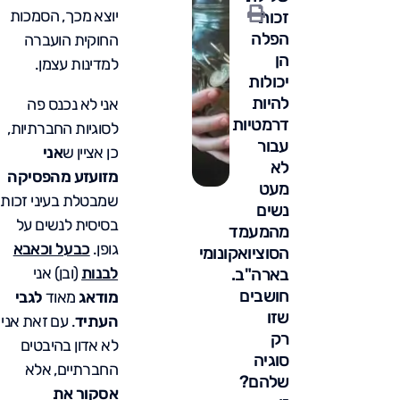
יוצא מכך, הסמכות
זכות
הפלה
החוקית הועברה
הן
למדינות עצמן.
יכולות
להיות
אני לא נכנס פה
דרמטיות
לסוגיות החברתיות,
עבור
כן אציין ש
אני
לא
מזועזע מהפסיקה
מעט
שמבטלת בעיני זכות
נשים
בסיסית לנשים על
מהמעמד
גופן.
כבעל וכאבא
הסוציואקונומי
לבנות
(ובן) אני
בארה"ב.
חושבים
מודאג
מאוד
לגבי
שזו
העתיד
. עם זאת אני
רק
לא אדון בהיבטים
סוגיה
החברתיים, אלא
שלהם?
אסקור את