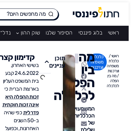
ראשי
בלוג פיננסי
הסיפור שלנו
שוק ההון
נדל״ן
מה
קדימון קצר
ראשי
/
כלכלת
תוכן
כלכלת
משפחה
עניינים
בין
בשישי האחרון,
משפחה
וצרכנות
וצרכנות
24.6.2022 קבע
/
מה בין
הפלה
בית המשפט העליון
הפלה
לכלכלה
בארצות הברית כי
לכלכלה
זכות ההפלה היא
אינה זכות חוקתית
המשמעויות
פדרלית
כפי שהיה
הכלכליות
ב-50 השנים
של
האחרונות, וכפועל
שלילת