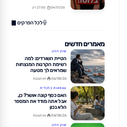
בחו"ל? (כן, זה אפשרי!)
04/07/26
27:50 דק'
לכל הפרקים
מאמרים חדשים
שוק ההון
הטיית השורדים: למה
רשימת הקרנות המנצחות
שמראים לך מטעה
06/08/26
אין תגובות
עצמאות כלכלית
האם כסף קונה אושר? כן,
אבל אתה מודד את המספר
הלא נכון
04/08/26
אין תגובות
שוק ההון