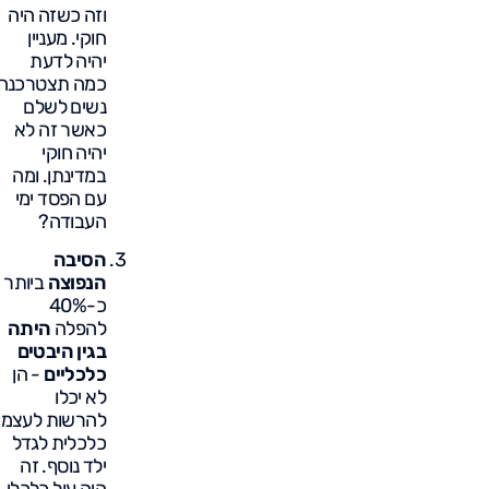
וזה כשזה היה
חוקי. מעניין
יהיה לדעת
כמה תצטרכנה
נשים לשלם
כאשר זה לא
יהיה חוקי
במדינתן. ומה
עם הפסד ימי
העבודה?
הסיבה
הנפוצה
ביותר
כ-40%
להפלה
היתה
בגין היבטים
כלכליים
- הן
לא יכלו
להרשות לעצמן
כלכלית לגדל
ילד נוסף. זה