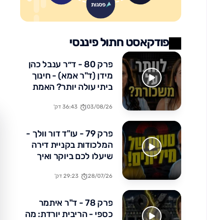
פודקאסט חתול פיננסי
פרק 80 - ד״ר ענבל כהן
מידן (ד"ר אמא) - חינוך
ביתי עולה יותר? האמת
הכלכלית שלא מדברים
03/08/26
36:43 דק'
עליה
פרק 79 - עו"ד דור וולך -
המלכודות בקניית דירה
שיעלו לכם ביוקר ואיך
להימנע מהן
28/07/26
29:23 דק'
פרק 78 - ד"ר איתמר
כספי - הריבית יורדת: מה