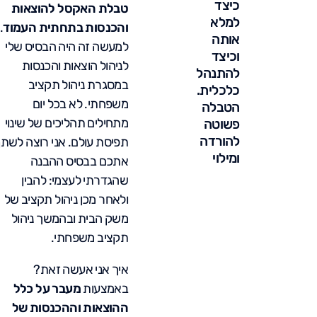
כיצד
טבלת האקסל להוצאות
למלא
והכנסות בתחתית העמוד
.
אותה
למעשה זה היה הבסיס שלי
וכיצד
לניהול הוצאות והכנסות
להתנהל
במסגרת ניהול תקציב
כלכלית.
משפחתי. לא בכל יום
הטבלה
מתחילים תהליכים של שינוי
פשוטה
להורדה
תפיסת עולם. אני רוצה לשת
ומילוי
אתכם בבסיס ההבנה
שהגדרתי לעצמי: להבין
ולאחר מכן ניהול תקציב של
משק הבית ובהמשך ניהול
תקציב משפחתי.
איך אני אעשה זאת?
באמצעות
מעבר על כלל
ההוצאות וההכנסות של