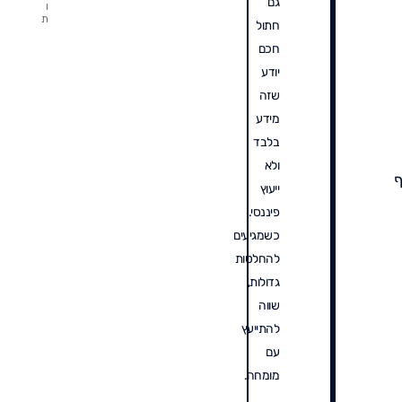
גם
ו
ת
חתול
חכם
יודע
שזה
מידע
בלבד
ולא
ף
ייעוץ
פיננסי.
כשמגיעים
להחלטות
גדולות,
שווה
להתייעץ
עם
מומחה.