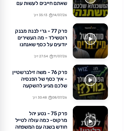
שאתם חייבים לעשות עם
הכסף שלכם עכשיו
14/07/26
35:13 דק'
פרק 77 - גרי לבנת מבנק
רוטשילד - מה העשירים
יודעים על כסף שאנחנו
לא?
11/07/26
27:54 דק'
פרק 76 - משה זילברשטיין
- איך כסף של הפנסיה
שלכם מגיע להשקעה
באקזיטים של מיליארדים?
08/07/26
30:48 דק'
פרק 75 - נטע יהל
מרקוס- כמה עולה לטייל
חודש בשנה עם המשפחה