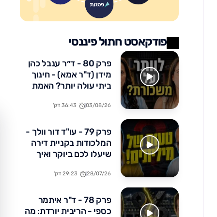
פודקאסט חתול פיננסי
פרק 80 - ד״ר ענבל כהן
מידן (ד"ר אמא) - חינוך
ביתי עולה יותר? האמת
הכלכלית שלא מדברים
03/08/26
36:43 דק'
עליה
פרק 79 - עו"ד דור וולך -
המלכודות בקניית דירה
שיעלו לכם ביוקר ואיך
להימנע מהן
28/07/26
29:23 דק'
פרק 78 - ד"ר איתמר
כספי - הריבית יורדת: מה