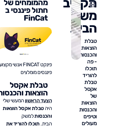
תקציב
מהמומחים של
חתול פיננסי ב
משק
FinCat
הבית
טבלת
הוצאות
והכנסות
- פה
פינקט FINCAT אנשי מקצוע
תוכלו
פיננסים מומלצים
להוריד
טבלת
טבלת אקסל
אקסל
הוצאות והכנסות
של
הצעד הראשון
המעשי שלי
הוצאות
היה
טבלת אקסל הוצאות
והכנסות
והכנסות
למשק
וטיפים
מעולים
הבית.
תוכלו להוריד את