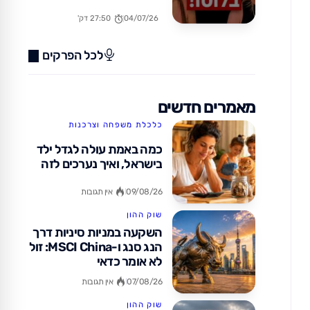
בחו"ל? (כן, זה אפשרי!)
04/07/26
27:50 דק'
לכל הפרקים
מאמרים חדשים
כלכלת משפחה וצרכנות
כמה באמת עולה לגדל ילד
בישראל, ואיך נערכים לזה
09/08/26
אין תגובות
שוק ההון
השקעה במניות סיניות דרך
הנג סנג ו-MSCI China: זול
לא אומר כדאי
07/08/26
אין תגובות
שוק ההון