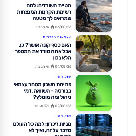
הטיית השורדים: למה
רשימת הקרנות המנצחות
שמראים לך מטעה
06/08/26
אין תגובות
עצמאות כלכלית
האם כסף קונה אושר? כן,
אבל אתה מודד את המספר
הלא נכון
04/08/26
אין תגובות
שוק ההון
פתיחת חשבון מסחר עצמאי
בבורסה - השוואה, דמי
ניהול ומה מומלץ?
02/08/26
391 תגובות
שוק ההון
מניות זיכרון: למה כל העולם
מדבר על זה, ואיך לא