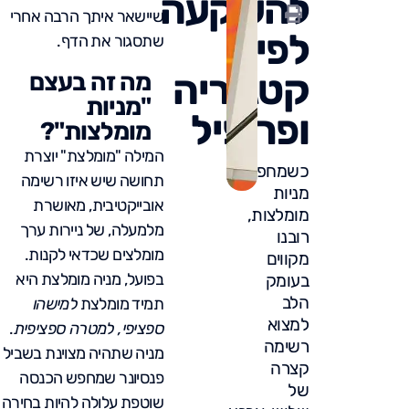
להשקעה
שיישאר איתך הרבה אחרי
לפי
שתסגור את הדף.
קטגוריה
מה זה בעצם
"מניות
ופרופיל
מומלצות"?
המילה "מומלצת" יוצרת
כשמחפשים
תחושה שיש איזו רשימה
מניות
אובייקטיבית, מאושרת
מומלצות,
מלמעלה, של ניירות ערך
רובנו
מומלצים שכדאי לקנות.
מקווים
בפועל, מניה מומלצת היא
בעומק
הלב
תמיד מומלצת
למישהו
למצוא
ספציפי, למטרה ספציפית
.
רשימה
מניה שתהיה מצוינת בשביל
קצרה
פנסיונר שמחפש הכנסה
של
שוטפת עלולה להיות בחירה