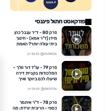
פודקאסט חתול פיננסי
פרק 80 - ד״ר ענבל כהן
מידן (ד"ר אמא) - חינוך
ביתי עולה יותר? האמת
הכלכלית שלא מדברים
03/08/26
36:43 דק'
עליה
פרק 79 - עו"ד דור וולך -
המלכודות בקניית דירה
שיעלו לכם ביוקר ואיך
להימנע מהן
28/07/26
29:23 דק'
פרק 78 - ד"ר איתמר
כספי - הריבית יורדת: מה