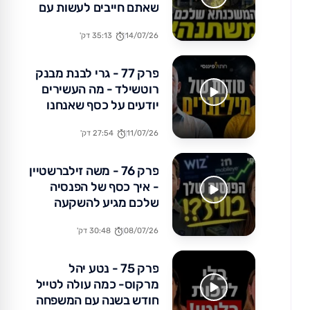
שאתם חייבים לעשות עם
הכסף שלכם עכשיו
14/07/26
35:13 דק'
פרק 77 - גרי לבנת מבנק
רוטשילד - מה העשירים
יודעים על כסף שאנחנו
לא?
11/07/26
27:54 דק'
פרק 76 - משה זילברשטיין
- איך כסף של הפנסיה
שלכם מגיע להשקעה
באקזיטים של מיליארדים?
08/07/26
30:48 דק'
פרק 75 - נטע יהל
מרקוס- כמה עולה לטייל
חודש בשנה עם המשפחה