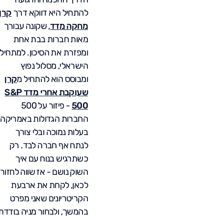
להתחיל היא דווקא דרך
קרן
מחקה מדד
, שקונה עבורך
מאות חברות בבת אחת
ומפזרת את הסיכון. למתחיל
הישראלי, מסלול נפוץ
ומבוסס הוא להתחיל מ
קרן
שעוקבת אחרי מדד S&P
500
- פיזור על 500
החברות הגדולות באמריקה,
בעלות נמוכה ובלי צורך
לנתח אף חברה לבד. רק
כשתרגיש בנוח עם איך
השוק נושם - אז שווה לחזור
לכאן, לקחת את ארבעת
הקריטריונים שאני מפרט
בהמשך, ולבחור מניה בודדת