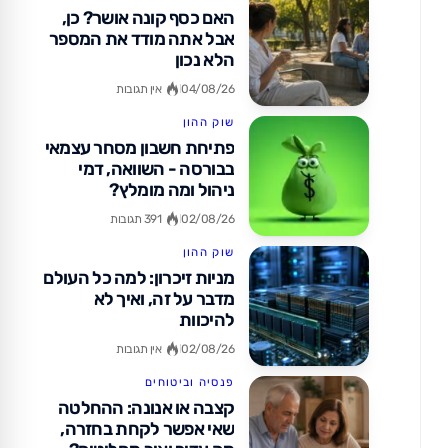
האם כסף קונה אושר? כן,
אבל אתה מודד את המספר
הלא נכון
04/08/26
אין תגובות
שוק ההון
פתיחת חשבון מסחר עצמאי
בבורסה - השוואה, דמי
ניהול ומה מומלץ?
02/08/26
391 תגובות
שוק ההון
מניות זיכרון: למה כל העולם
מדבר על זה, ואיך לא
להיכוות
02/08/26
אין תגובות
פנסיה וביטוחים
קצבה או אנונה: ההחלטה
שאי אפשר לקחת בחזרה,