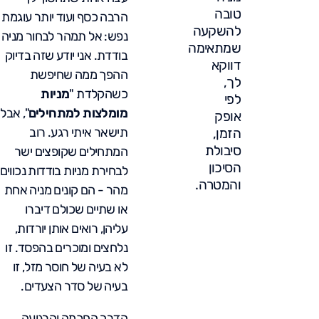
טובה
הרבה כסף ועוד יותר עוגמת
להשקעה
נפש: אל תמהר לבחור מניה
שמתאימה
בודדת. אני יודע שזה בדיוק
דווקא
ההפך ממה שחיפשת
לך,
כשהקלדת "
מניות
לפי
מומלצות למתחילים
", אבל
אופק
תישאר איתי רגע. רוב
הזמן,
סיבולת
המתחילים שקופצים ישר
הסיכון
לבחירת מניות בודדות נכווים
והמטרה.
מהר - הם קונים מניה אחת
או שתיים שכולם דיברו
עליהן, רואים אותן יורדות,
נלחצים ומוכרים בהפסד. זו
לא בעיה של חוסר מזל, זו
בעיה של סדר הצעדים.
הדרך החכמה והרגועה