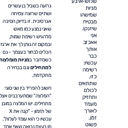
שלוש-ארבע
גרועה בשביל בן עשרים
מניות
ושתיים שרוצה צמיחה
שמישהו
אגרסיבית. זו בדיוק הסיבה
מבטיח
שיזנקו.
שאני נמנע כמו מאש
אני
מלהגיש רשימת שמות,
אאכזב
ובמקום זה נותן לך את ארגז
אותך
הכלים לבחור בעצמך - גם
כבר
כשמדובר ב
מניות מומלצות
עכשיו:
למתחילים
וגם בבחירה
רשימה
מתקדמת.
כזו,
שתתאים
חשוב להפריד בין שני סוגי
לכולם
"המלצה" שמתערבבים אצל
ותחזיק
מתחילים. יש המלצה במובן
מעמד
לאורך
של תזמון - "קנה את X
זמן,
עכשיו כי הוא עומד לעלות",
פשוט
וזו בעצם נבואה שאף אחד