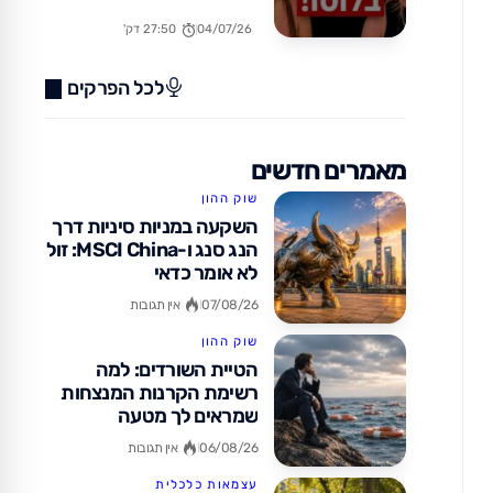
בחו"ל? (כן, זה אפשרי!)
04/07/26
27:50 דק'
לכל הפרקים
מאמרים חדשים
שוק ההון
השקעה במניות סיניות דרך
הנג סנג ו-MSCI China: זול
לא אומר כדאי
07/08/26
אין תגובות
שוק ההון
הטיית השורדים: למה
רשימת הקרנות המנצחות
שמראים לך מטעה
06/08/26
אין תגובות
עצמאות כלכלית