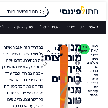
ראשי
בלוג פיננסי
הסיפור שלנו
שוק ההון
נדל״ן
מניות
ראשי
שוק
במדריך הזה אעבור איתך
תוכן
/
שוק
ההון
עניינים
מומלצות:
על שני השלבים שמרכיבים
ההון
/
מניות
את הבחירה: קודם איזה
מומלצות:
איך
תמהיל קטגוריות מתאים לך
איך
בוחרים
- כמה צמיחה, כמה ערך,
בוחרים
מניה
טובה
כמה דיבידנד - ואז איך
להשקעה
מניה
בוחרים בתוך כל קטגוריה
לפי
קטגוריה
מניה ספציפית שעומדת
ופרופיל
טובה
בקריטריונים. בלי טיפים
חמים, עם ארגז כלים