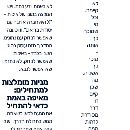
לא
לא באמת יודע לתת. ויש
קיימת.
המלצה במובן של איכות -
וכל
"X היא חברה איתנה עם
מי
יסודות בריאים", וזו טענה
שמוכר
שאפשר לבדוק עם נתונים.
לך
אותה
המדריך הזה עוסק בסוג
-
השני בלבד - באיכות
מוכר
שאפשר לבדוק, לא בתזמון
לך
שאי אפשר לנבא.
אשליה.
מה
מניות מומלצות
שכן
למתחילים:
קיים
מאיפה באמת
זו
כדאי להתחיל
דרך
אם הגעת לכאן כשאתה
מסודרת
ממש בתחילת הדרך, יש לי
לזהות
מניה
עצה אחת שתחסוך לך