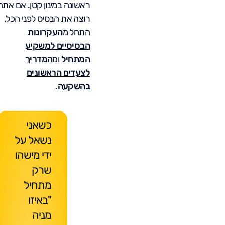
ראשונה במינון קטן. אם אתה
רוצה את הבסיס לפני הכל,
התחל מ
העקרונות
הבסיסיים למשקיע
המתחיל
ומ
המדריך
לצעדים הראשונים
בהשקעה
.
כשאני
נשאל על
ידי מישהו
שרק
מתחיל
"באיזו
מניה