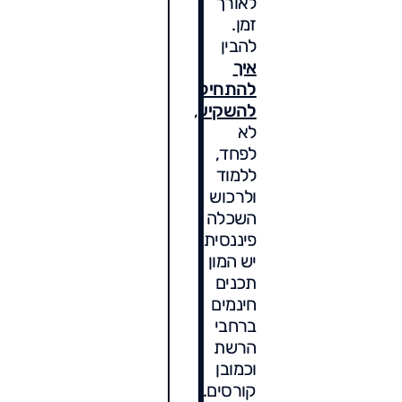
לאורך
זמן.
להבין
איך
להתחיל
להשקיע
,
לא
לפחד,
ללמוד
ולרכוש
השכלה
פיננסית,
יש המון
תכנים
חינמים
ברחבי
הרשת
וכמובן
קורסים.