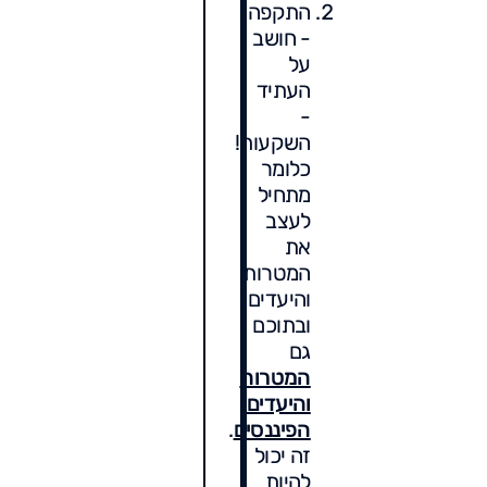
התקפה
- חושב
על
העתיד
-
השקעות!
כלומר
מתחיל
לעצב
את
המטרות
והיעדים
ובתוכם
גם
המטרות
והיעדים
הפיננסים
.
זה יכול
להיות