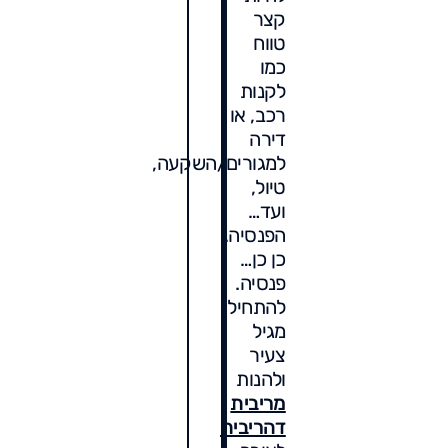
קצר
טווח
כמו
לקנות
רכב, או
דירה
למגורים/השקעה,
טיול,
ועד…
הפנסיה.
כן כן…
פנסיה.
להתחיל
מגיל
צעיר
ולהנות
מריבית
דהריבית