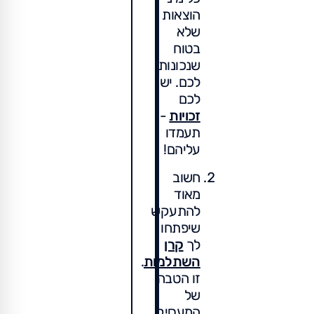
הוצאות
שלא
בטוח
שנכונות
לכם. יש
לכם
זכויות
-
תעמדו
עליהם!
חשוב
מאוד
להתעקש
שיפתחו
לך
קרן
השתלמות
.
זו הטבה
של
המעסיק