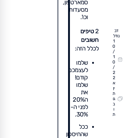
סמארטפון,
מסעדות
וכו'.
2
טיפים
דב
נודל
חשובים
1
0
לכלל הזה:
/
1
שלמו
0
/
לעצמכם
2
קודם!
2
א
שלמו
ין
את
ת
ה20%
גו
ב
לפני ה-
ו
30%.
ת
ככל
שהחיסכון