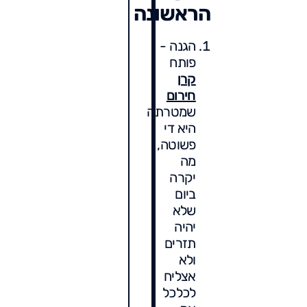
הראשונה
הגנה -
פותח
קרן
חירום
שמטרתה
היא די
פשוטה,
מה
יקרה
ביום
שלא
יהיה
תזרים
ולא
אצליח
לכלכל