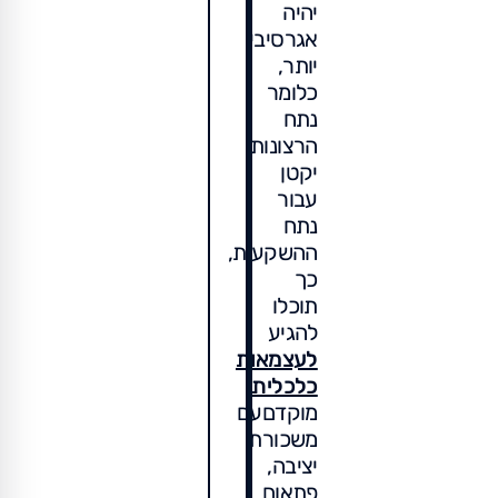
יהיה
אגרסיבי
יותר,
כלומר
נתח
הרצונות
יקטן
עבור
נתח
ההשקעות,
כך
תוכלו
להגיע
לעצמאות
כלכלית
מוקדםעם
משכורת
יציבה,
פתאום