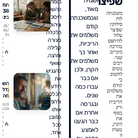
שפיצר
ושגויה
מומחה
תמ"א
מאוד,
להשקעות,
38 
משכנתה
חיסכון
שבמשכנתה
בינוי
לוח
026
וניהול
סילוקין
קודם
25/
מדרי
שפיצר
06/
כלכלה
משלמים את
26
פיננס
עלול
בצורה
א
להיתפס
לדייר
הריביות,
ין
בהרבה
קלילה
ולמש
ת
ואחר כך
מקרים
גו
ומהנה.
ב
שגוי.
משלמים את
ו
שואף
רבים
ת
הקרן, ולכן
נוטים
להנגיש
לחשוב
אם כבר
את
כי
השק
קודם
עברו כמה
הידע
נדל"ן 
משלמים
הכלכלי
שנים,
מה ל
את
ולהפוך
מספר
הריבית
ובגרסה
10/0
ורק
לכם
אותו
5/26
אחרת אם
בסוף
2
בכנס
למובן
ת
את
0
ומה
כבר הגענו
גו
הקרן,
לכל
שהמס
ב
תגו
לאמצע
טעות
ו
אחד,
מסתי
זו
ת