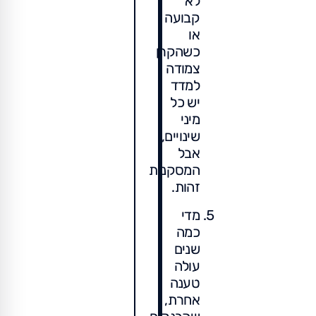
לא
קבועה
או
כשהקרן
צמודה
למדד
יש כל
מיני
שינויים,
אבל
המסקנות
זהות.
מדי
כמה
שנים
עולה
טענה
אחרת,