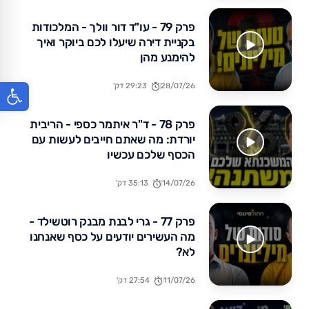
פרק 79 - עו"ד דור וולך - המלכודות
בקניית דירה שיעלו לכם ביוקר ואיך
להימנע מהן
פתח סר
28/07/26
29:23 דק'
פרק 78 - ד"ר איתמר כספי - הריבית
יורדת: מה שאתם חייבים לעשות עם
הכסף שלכם עכשיו
14/07/26
35:13 דק'
פרק 77 - גרי לבנת מבנק רוטשילד -
מה העשירים יודעים על כסף שאנחנו
לא?
11/07/26
27:54 דק'