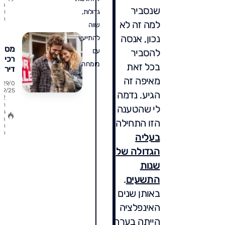
ב
שנסביר
גדולות,
ו
ת
למה זה לא
שווה
נכון, אנסה
להתייעץ
מס
להסביר
עם
רכיש
מומחה.
בכל זאת
דירה
ראשו
מאיפה זה
29/0
9/25
הגיע. נדמה
2
המדר
ת
לי שהטענה
שיחס
גו
לכם
ב
הזו התחילה
ו
עשרו
ת
בעליה
אלפי
ש"ח
הגדולה של
בקני
שנות
דירה
התשעים
.
באותן שנים
האינפלציה
הייתה בערך