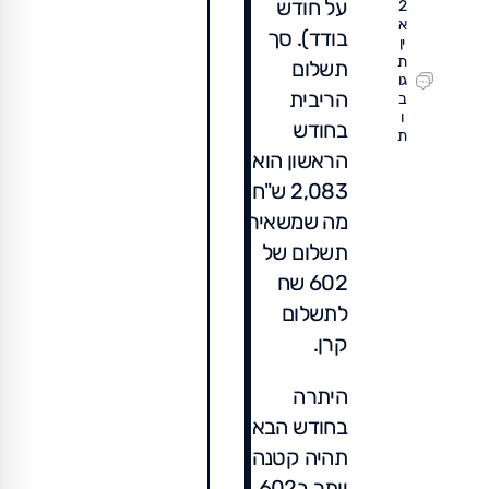
על חודש
2
א
בודד). סך
ין
ת
תשלום
גו
הריבית
ב
ו
בחודש
ת
הראשון הוא
2,083 ש"ח,
מה שמשאיר
תשלום של
602 שח
לתשלום
קרן.
היתרה
בחודש הבא
תהיה קטנה
יותר ב602