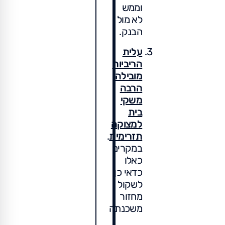
וממש
לא מול
הבנק.
עלית
הריביות
מובילה
הרבה
משקי
בית
למצוקה
תזרימית
.
במקרים
כאלו
כדאי כן
לשקול
מחזור
משכנתה