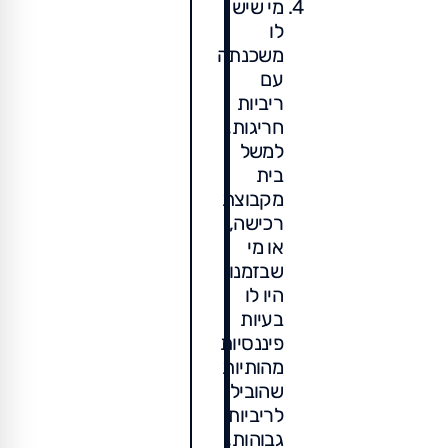
מי שיש
לו
משכנתה
עם
ריביות
חריגות,
למשל
בית
מקבוצת
רכישה,
או מי
שבזמנו
היו לו
בעיות
פיננסיות
מהותיות
שהובילו
לריביות
גבוהות,