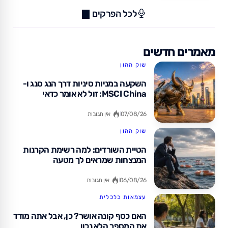
לכל הפרקים
מאמרים חדשים
שוק ההון
השקעה במניות סיניות דרך הנג סנג ו-
MSCI China: זול לא אומר כדאי
07/08/26
אין תגובות
שוק ההון
הטיית השורדים: למה רשימת הקרנות
המנצחות שמראים לך מטעה
06/08/26
אין תגובות
עצמאות כלכלית
האם כסף קונה אושר? כן, אבל אתה מודד
את המספר הלא נכון