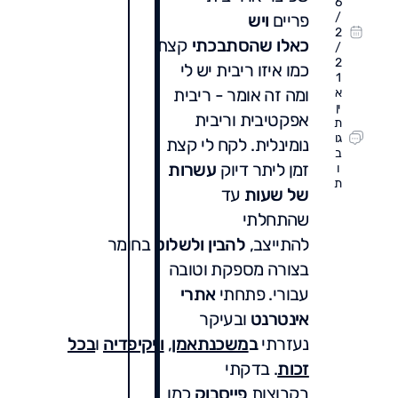
6
/
פריים
ויש
2
כאלו
שהסתבכתי
קצת
/
2
כמו איזו ריבית יש לי
1
ומה זה אומר - ריבית
א
ין
אפקטיבית וריבית
ת
גו
נומינלית. לקח לי קצת
ב
זמן ליתר דיוק
עשרות
ו
ת
של שעות
עד
שהתחלתי
להתייצב,
להבין
ולשלוט
בחומר
בצורה מספקת וטובה
עבורי. פתחתי
אתרי
אינטרנט
ובעיקר
נעזרתי
ב
משכנתאמן
,
וויקיפדיה
ו
בכל
זכות
. בדקתי
בקבוצות
פייסבוק
כמו