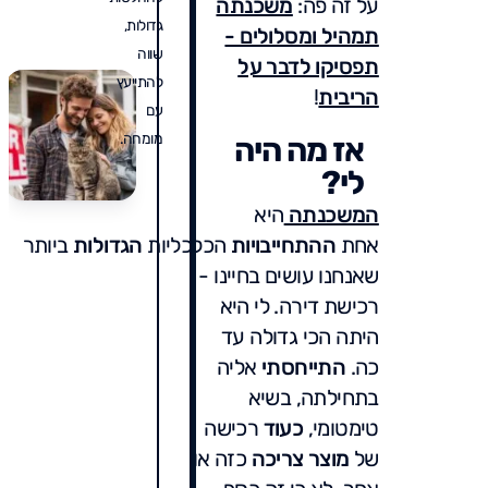
על זה פה:
משכנתה
גדולות,
תמהיל ומסלולים -
שווה
תפסיקו לדבר על
להתייעץ
הריבית
!
עם
מומחה.
אז מה היה
לי?
המשכנתה
היא
אחת
ההתחייבויות
הכלכליות
הגדולות
ביותר
שאנחנו עושים בחיינו -
רכישת דירה. לי היא
היתה הכי גדולה עד
כה.
התייחסתי
אליה
בתחילתה, בשיא
טימטומי,
כעוד
רכישה
של
מוצר צריכה
כזה או