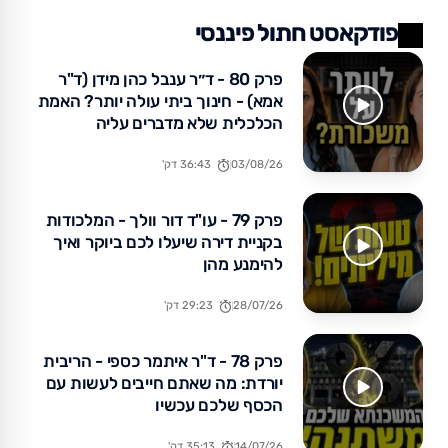
פודקאסט חתול פיננסי
פרק 80 - ד״ר ענבל כהן מידן (ד"ר
אמא) - חינוך ביתי עולה יותר? האמת
הכלכלית שלא מדברים עליה
03/08/26
36:43 דק'
פרק 79 - עו"ד דור וולך - המלכודות
בקניית דירה שיעלו לכם ביוקר ואיך
להימנע מהן
28/07/26
29:23 דק'
פרק 78 - ד"ר איתמר כספי - הריבית
יורדת: מה שאתם חייבים לעשות עם
הכסף שלכם עכשיו
14/07/26
35:13 דק'