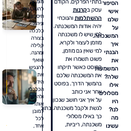
בתתי הפרקים. הקודם
מומחה
הסיפור
להשקעות,
עסק ב
קרנות
אישי
חיסכון
ההשתלמות
והנוכחי
שלנו
וניהול
יהיה אודות המשכנתה.
על
כלכלה
למי שיש לו משכנתה
המשנכתה.
בצורה
מוזמן לעצור ולקרא.
איך
קלילה
למי שאין גם מוזמן,
הבנתי
ומהנה.
פשוט תשמרו את
את
שואף
הפוסט כאשר תיקחו
להנגיש
המשמעות
את
את המשכנתה שלכם
שלה?
הידע
בהמשך הדרך. בפוסט
אילו
הכלכלי
אחר אני כותב
מסלולים
ולהפוך
על איך אני חושב שנכון
היו
אותו
לגשת ולקבל משכנתה. בתוך
לנו?
למובן
0
כך באילו מסלולי
מה
לכל
תגו
משכנתה, ריביות,
עשינו
אחד,