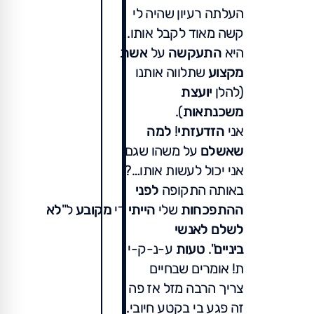
העלתה רעיון שהיה לי
קשה מאוד לקבל אותו.
היא
התעקשה
על
אשת
מקצוע
שתלווה אותנו
(להלן
יועצת
משכנתאות
).
אני
הזדעזתי
!
למה
שאשלם
על משהו שגם
אני יכול לעשות אותו…?
באותה התקופה
לפני
ההתפכחות
שלי
הייתי
די
מקובע
ל"
לא
לשלם לאנשי
ביניים
".
טעות
ע-נ-ק-י
ת! אומרים שבחיים
צריך הרבה מזל אז פה
זה פגע בי בקטע חיובי.