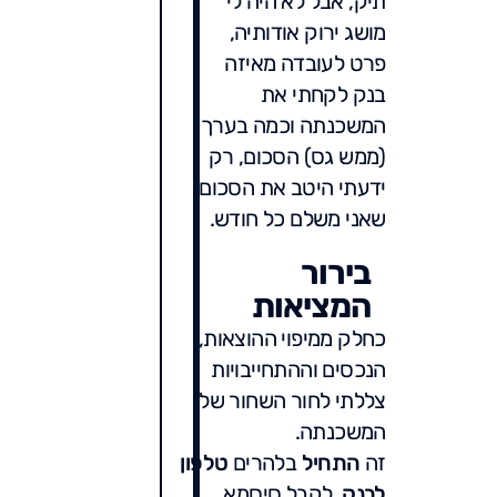
תיק, אבל לא היה לי
מושג ירוק אודותיה,
פרט לעובדה מאיזה
בנק לקחתי את
המשכנתה וכמה בערך
(ממש גס) הסכום, רק
ידעתי היטב את הסכום
שאני משלם כל חודש.
בירור
המציאות
כחלק ממיפוי ההוצאות,
הנכסים וההתחייבויות
צללתי לחור השחור של
המשכנתה.
זה
התחיל
בלהרים
טלפון
לבנק
, לקבל סיסמא