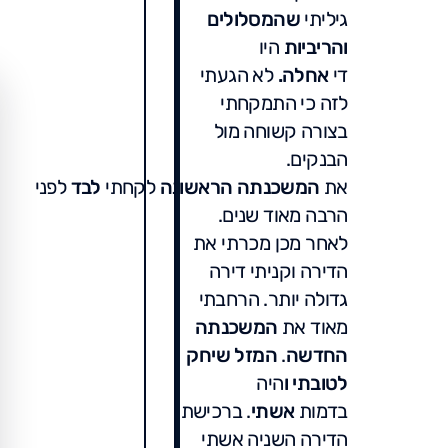
גיליתי
שהמסלולים
והריביות
היו
די
אחלה.
לא הגעתי
לזה כי התמקחתי
בצורה קשוחה מול
הבנקים.
את
המשכנתה
הראשונה
לקחתי
לבד
לפני
הרבה מאוד שנים.
לאחר מכן מכרתי את
הדירה וקניתי דירה
גדולה יותר. הרחבתי
מאוד את
המשכנתה
החדשה
.
המזל שיחק
לטובתי ו
היה
בדמות
אשתי
. ברכישת
הדירה השניה אשתי