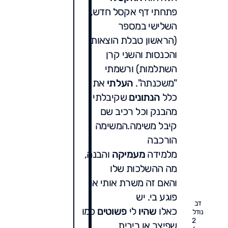
פתחתי דף אקסל חדש,
השלישי במספר
(הראשון טבלת הוצאות
והכנסות והשני קרן
השתלמות) ורשמתי
"משכנתה".
העלתי
את
כלל
הנתונים
שקיבלתי
מהבנק וכל רכיב שם
קיבל משימה.המשימה
הורכבה
מלמידה
מעמיקה
והבנה,
מה ההשלכות שלו
והאם זה משרת אותי או
פוגע בי. יש
דב
כאלו
שהיו
לי
פשוטים
כמו
נודל
2
שפיצר או ריבית