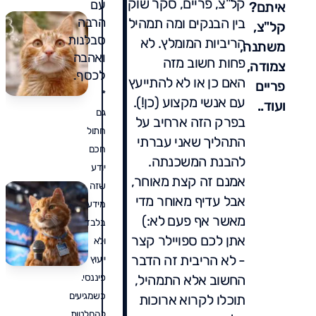
קל"צ, פריים, סקר שוק
עם
איתם?
בין הבנקים ומה תמהיל
הרבה
קל"צ,
סבלנות
הריביות המומלץ. לא
משתנה,
ואהבה
פחות חשוב מזה
צמודה,
לכסף.
האם כן או לא להתייעץ
פריים
*
עם אנשי מקצוע (כן!).
ועוד..
גם
בפרק הזה ארחיב על
חתול
התהליך שאני עברתי
חכם
להבנת המשכנתה.
יודע
אמנם זה קצת מאוחר,
שזה
אבל עדיף מאוחר מדי
מידע
מאשר אף פעם לא:)
בלבד
אתן לכם ספויילר קצר
ולא
- לא הריבית זה הדבר
ייעוץ
החשוב אלא התמהיל,
פיננסי.
כשמגיעים
תוכלו לקרוא ארוכות
להחלטות