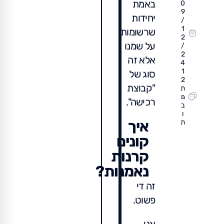
באמת
0
9
יחידות
/
1
שרשומות
2
על שמנו
/
2
אלא זה
4
1
סוג של
2
"קבוצת
ת
גו
רכישה".
ב
ו
איך
ת
קונים
קרנות
נאמנות?
זה די
פשוט.