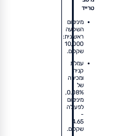
טרייד
מינימום
השקעה
ראשונית:
10,000
שקלים.
עמלת
קניה
ומכירה
של
0.08%,
מינימום
לפעולה
-
4.65
שקלים.