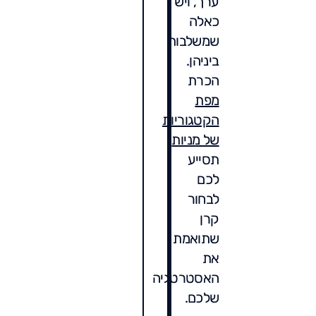
ערך, ויש
כאלה
שמשלבות
ביניהן.
הכרת
מפת
הקטגוריות
של מניות
תסייע
לכם
לבחור
קרן
שתואמת
את
האסטרטגיה
שלכם.