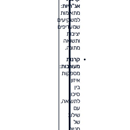
אג"חיות
:
מתאימות
למשקיעים
שמעדיפים
יציבות
ותשואה
מתונה.
קרנות
מעורבות
:
מספקות
איזון
בין
סיכון
לתשואה,
עם
שילוב
של
מניות