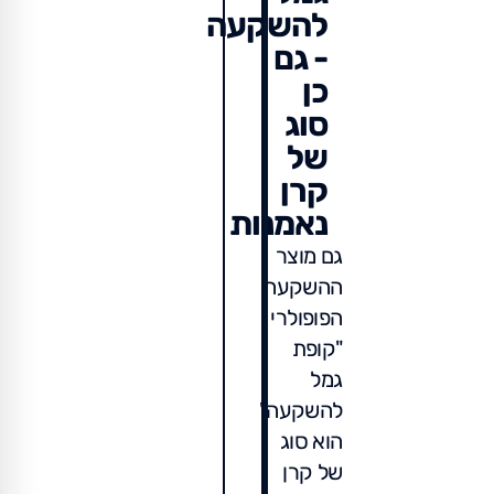
להשקעה
- גם
כן
סוג
של
קרן
נאמנות
גם מוצר
ההשקעה
הפופולרי
"קופת
גמל
להשקעה"
הוא סוג
של קרן