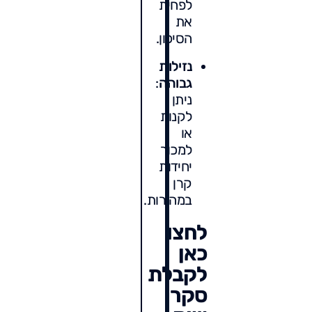
לפחית
את
הסיכון.
נזילות
גבוהה
:
ניתן
לקנות
או
למכור
יחידות
קרן
במהירות.
לחצו
כאן
לקבלת
סקר