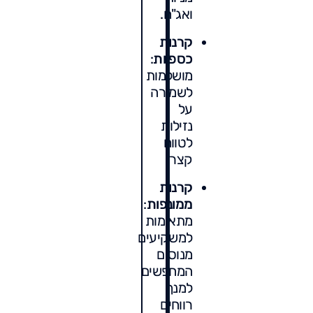
ואג"ח.
קרנות
כספיות
:
מושלמות
לשמירה
על
נזילות
לטווח
קצר.
קרנות
ממונפות
:
מתאימות
למשקיעים
מנוסים
המחפשים
למנף
רווחים