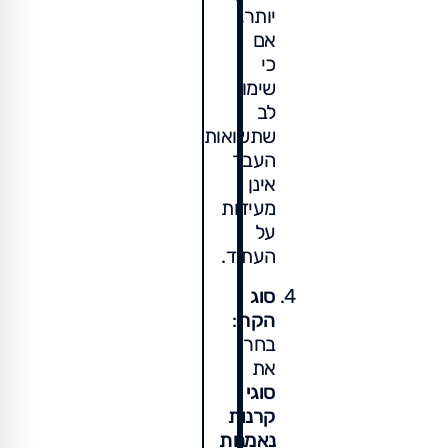
יותר,
אם
כי
שימו
לב
שתשואות
העבר
אינן
מעידות
על
העתיד.
סוג
הקרן
:
בחרו
את
סוגי
קרנות
נאמנות