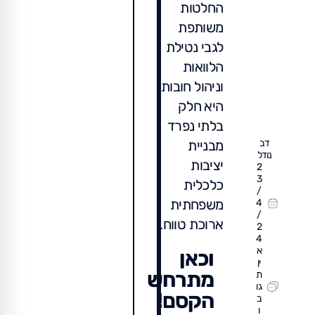
החלטות
משותפת
לגבי נטילת
הלוואות
וניהול חובות
היא חלק
בלתי נפרד
מבניית
דב
נודל
יציבות
2
3
כלכלית
/
משפחתית
4
/
ארוכת טווח.
2
4
א
וכאן
ין
מתרחש
ת
גו
הקסם!
ב
ו