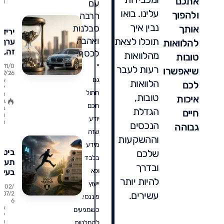
אתכם
עם
ת
עלינו. בואו
ולהפוך
הרבה
נבין איך
אותך
סבלנות
יריד
תוכלו לצאת
ואהבה
ערך:
להלוואות
זה, א
לכסף.
מהלוואות
טובות
מחשב
11/0
*
רעות לעבר
שיאפשרו
אותה
7/26
גם
א
וכמה
הלוואות
לכם
ין
היא
חתול
ת
טובות,
איכות
באמ
גו
חכם
ב
הגדלת
עולה
חיים
ו
יודע
לכם?
ת
הנכסים
גבוהה
שזה
וההשקעות
מידע
ביטחו
שלכם
בלבד
תעסו
ובדרך
ולא
בעידן
להיות יותר
AI:
ייעוץ
02/
שפיט
עשירים.
07/2
פיננסי.
6
אלמנ
א
כשמגיעים
מלמד
ין
על ה
ת
להחלטות