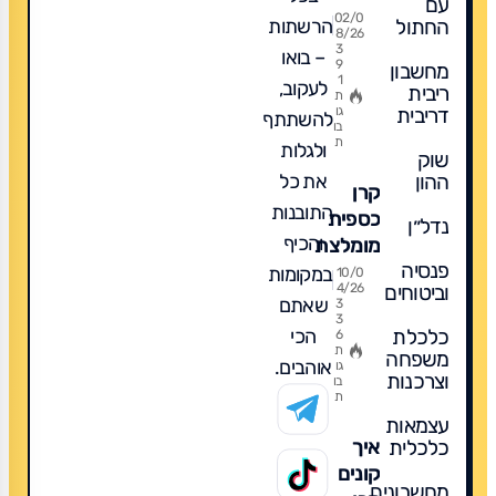
עם
מדברים
עצמאי
02/0
הרשתות
החתול
עליה
8/26
בבורסה
3
– בואו
9
מחשבון
-
1
לעקוב,
ריבית
השוואה,
ת
דריבית
גו
להשתתף
דמי
בו
ת
ולגלות
ניהול
שוק
ומה
את כל
ההון
קרן
מומלץ?
התובנות
כספית
נדל״ן
והכיף
מומלצת
פנסיה
פופולרית
במקומות
10/0
וביטוחים
4/26
ומה
שאתם
3
3
לקנות
הכי
כלכלת
6
לשנת
ת
משפחה
אוהבים.
גו
2026
וצרכנות
בו
ת
עצמאות
כלכלית
איך
קונים
מחשבונים