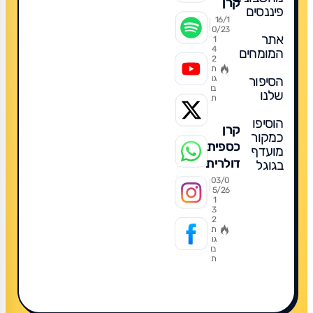
קרן
פיננסים
כספית?
16/1
0/23
אתר
1
4
המומחים
2
ת
הסיפור
גו
בו
שלנו
ת
הוסיפו
קרן
כמקור
כספית
מועדף
דולרית
בגוגל
2026:
03/0
5/26
מדריך
1
3
מקיף
2
להשקעה
ת
גו
חכמה,
בו
ת
מה
מומלץ,
תשואות,