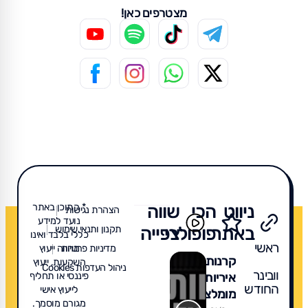
מצטרפים כאן!
ניווט
הכי
שווה
* התוכן באתר
הצהרת נגישות
נועד למידע
באתר
פופולרי
צפייה
תקנון ותנאי שימוש
כללי בלבד ואינו
ראשי
מדיניות פרטיות
מהווה ייעוץ
קרנות
השקעות, ייעוץ
ניהול העדפות Cookies
וובינר
איריות
פיננסי או תחליף
החודש
לייעוץ אישי
מומלצות
מגורם מוסמך.