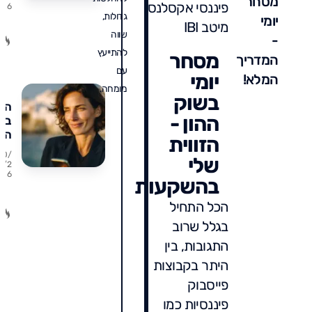
מסחר
פיננסי אקסלנס
6
עול
גדולות,
יומי
מתי
מיטב IBI
שווה
נכו
-
מתי
להתייעץ
מסחר
המדריך
טע
עם
יומי
המלא!
וכ
מומחה.
מס
בשוק
תש
הש
ההון -
בד
בב
היו
הזווית
20/
שלי
למ
7/2
EK
6
בהשקעות
על
6%
הכל התחיל
ומה
בגלל שרוב
אומ
התגובות, בין
עלי
היתר בקבוצות
פייסבוק
פיננסיות כמו