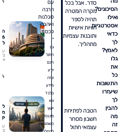
מה
עם
סדר. אבל בכל
הסיכונים?
הרבה
מקרה המטרה
ואילו
סבלנות
תהיה לספר
ואהבה
אסטרטגיות
חוויות אישיות
הוד
לכסף.
כדאי
ותובנות עצמיות
*
לך
למ
מתהליך.
גם
כול
לאמץ?
25/
מד
חתול
7/2
גלו
6
על
חכם
את
הב
יודע
ההו
כל
שזה
ואי
התשובות
לה
מידע
שיעזרו
בלבד
לך
ולא
לעב
להבין
ייעוץ
הטבה לפתיחת
מ-
מה
פיננסי.
&P
חשבון מסחר
זה
00
כשמגיעים
עצמאי חתול
23/
למ
7/2
להחלטות