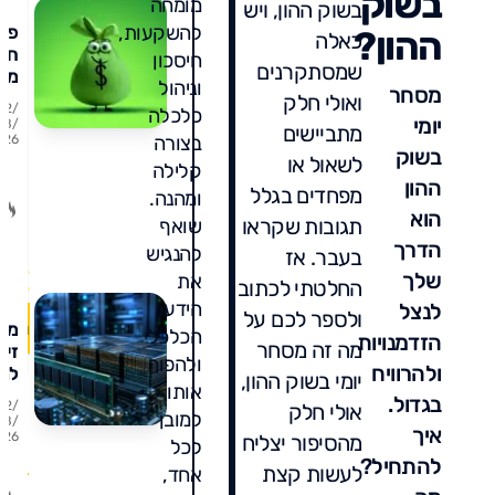
בשוק
מומחה
בשוק ההון, ויש
להשקעות,
פת
ההון?
כאלה
חשב
חיסכון
שמסתקרנים
מס
וניהול
מסחר
עצ
ואולי חלק
02/
כלכלה
בב
יומי
08/
מתביישים
בצורה
-
26
בשוק
לשאול או
השו
קלילה
ההון
דמי
מפחדים בגלל
ומהנה.
ניה
הוא
תגובות שקראו
שואף
ומ
הדרך
להנגיש
מו
בעבר. אז
שלך
את
החלטתי לכתוב
הידע
לנצל
ולספר לכם על
מני
הכלכלי
הזדמנויות
מה זה מסחר
זיכ
ולהפוך
ולהרוויח
למה
יומי בשוק ההון,
אותו
הע
בגדול.
02/
אולי חלק
מד
למובן
08/
17
איך
26
על 
מהסיפור יצליח
לכל
תגו
ואי
להתחיל?
לעשות קצת
אחד,
להי