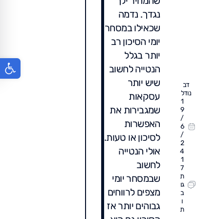
שהמחיר ילך
נגדך. נדמה
שכאילו במסחר
יומי הסיכון רב
יותר בגלל
פתח סר
הנטייה לחשוב
שיש יותר
דב
נודל
עסקאות
1
שמגבירות את
9
/
האפשרות
6
/
לסיכון או טעות.
2
אולי הנטייה
4
1
לחשוב
7
ת
שבמסחר יומי
גו
מצפים לרווחים
ב
ו
גבוהים יותר אז
ת