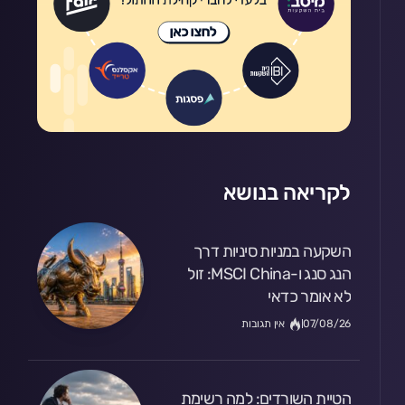
ה
)
לקריאה בנושא
השקעה במניות סיניות דרך
הנג סנג ו-MSCI China: זול
לא אומר כדאי
07/08/26
אין תגובות
הטיית השורדים: למה רשימת