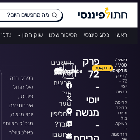
ראשי
בלוג פיננסי
הסיפור שלנו
שוק ההון
נדל״ן
פרק
ראשי
/
חושבים
/
VOD
פודקאסט
Spotify
Apple
YouTube
פודקאסט
72
שאתם
/
פרק
בפרק הזה
72 -
מבינים
-
יוסי
של חתול
מנשה
איך
פיננסי,
יוסי
-
שער
קריסת
אירחתי את
הדולר
מנשה
החליפין
והיורו
יוסי מנשה,
מול
-
עובד?
מנכ"ל משותף
השקל,
זו
באלטשולר
תחשבו
הזדמנות
קריסת
של