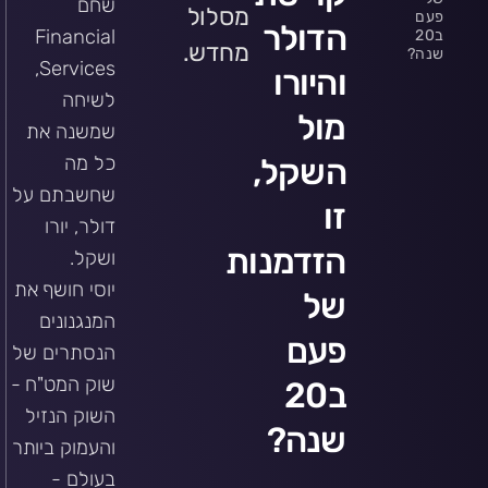
שחם
מסלול
פעם
הדולר
Financial
ב20
מחדש.
שנה?
Services,
והיורו
לשיחה
מול
שמשנה את
השקל,
כל מה
שחשבתם על
זו
דולר, יורו
הזדמנות
ושקל.
יוסי חושף את
של
המנגנונים
פעם
הנסתרים של
שוק המט"ח -
ב20
השוק הנזיל
שנה?
והעמוק ביותר
בעולם -