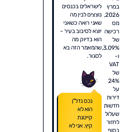
לישראלים בכנסים
במרץ
נוצצים לבין מה
2026,
שאני רואה כשאני
מס
יוצא לסיבוב בעיר -
רכישה
הוא בדיוק מה
של
שהמאמר הזה בא
3.09%,
לסגור.
ו-
VAT
של
24%
על
דירות
נכס נדל"ן
חדשות
הוא לא
שעלול
קייטנת
לחזור
קיץ. אני לא
בסוף