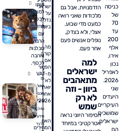
אותו
כניסה
ישראלי
הזדמנויות, אבל גם
למובן
על
של
מלכודות שאני רואה
לכל
נדל"ן
70
כמעט מדי שבוע.
אחד,
ביוון?
עד
אצלי, ולא בצדק,
עם
200
נופלים אנשים פעם
הרבה
מה
אלף
אחר פעם.
סבלנות
קורה
אירו,
ואהבה
אם
למה
לכסף.
נכון
הפטור
ישראלים
*
לאפריל
מ-VAT
מתאהבים
גם
2026.
לא
חתול
ביוון - וזה
יוארך
שני
אחרי
חכם
לא רק
היעדים
2026?
יודע
העיקריים
שמש
שזה
שמושכים
הסיפור היווני נראה
מידע
ישראלים
האם
אטרקטיבי במיוחד
בלבד
המחירים
הם