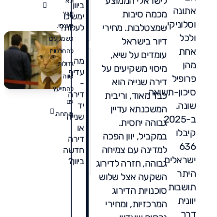
לישראלי הממוצע
ולא
ביוון
אתונה
מכמה סיבות
ייעוץ
ימשיכו
וסלוניקי,
שמצטלבות. מחירי
פיננסי.
לעלות?
ולכל
כשמגיעים
דיור בישראל
אחת
להחלטות
עומדים על שיא,
מה
מהן
גדולות,
מיסוי משקיעים על
עדיף
שווה
פרופיל
דירה שנייה הוא
-
להתייעץ
סיכון-תשואה
דירה
כבד מאוד, וריבית
עם
שונה.
יד
המשכנתא עדיין
מומחה.
שנייה
ב-2025
גבוהה יחסית.
או
קיבלו
במקביל, יוון הפכה
דירה
636
למדינה עם צמיחה
חדשה
ישראלים
ביוון?
גבוהה, חזרה לדירוג
היתר
השקעה אצל שלוש
תושבות
סוכנויות הדירוג
יוונית
המרכזיות, ומחירי
דרך