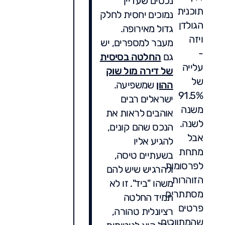
נכסים שעדיין
תוכנית
נמוכים יחסית לחלק
הגולדן
גדול מאירופה.
ויזה
מעבר למספרים, יש
-
גם
החלטה בסיסית
עלייה
של דירה מול שוק
של
ההון
שמשפיעה.
91.5%
ישראלים רבים
משנה
אוהבים לראות את
לשנה.
הנכס שהם קונים,
אבל
להגיע אליו
מתחת
בשעתיים טיסה,
לפרסומות
ולהרגיש שיש להם
הזוהרות
משהו "ביד". זו לא
מסתתרים
תמיד החלטה
פרטים
רציונלית טהורה,
שהמתווכים