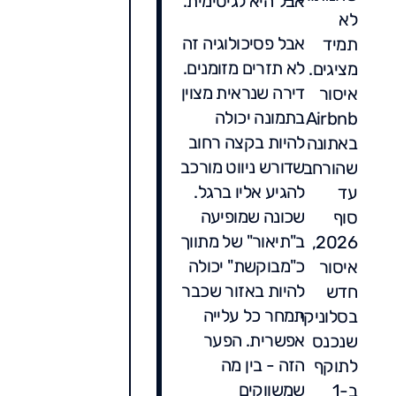
אבל היא לגיטימית.
לא
אבל פסיכולוגיה זה
תמיד
לא תזרים מזומנים.
מציגים.
דירה שנראית מצוין
איסור
בתמונה יכולה
Airbnb
להיות בקצה רחוב
באתונה
שדורש ניווט מורכב
שהורחב
להגיע אליו ברגל.
עד
שכונה שמופיעה
סוף
ב"תיאור" של מתווך
2026,
כ"מבוקשת" יכולה
איסור
להיות באזור שכבר
חדש
תמחר כל עלייה
בסלוניקי
אפשרית. הפער
שנכנס
הזה - בין מה
לתוקף
שמשווקים
ב-1