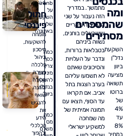
בכנסים
-
Airbnb
מתמשך. במדריך
ומה
על
חתול
הזה נעבור על שני
השקעה
שהמספרים
פיננסי
שלי
היעדים העיקריים
באתונה?
מסתירים
שישראלים בוחנים,
מומחה
נשווה ביניהם
להשקעות,
השקעת
חיסכון
בטבלאות ברורות,
כמה
וניהול
נדל"ן
ונדבר על העלויות
כסף
כלכלה
ביוון
צריך
והסיכונים שאתם
בצורה
מינימום
מציעה
לא תשמעו עליהם
להשקעה
קלילה
תשואה
בערב הצגות בתל
בנדל"ן
ומהנה.
ברוטו
אביב. אם תקראו
ביוון?
שואף
של
עד הסוף, תצאו עם
להנגיש
4%
תמונה אמיתית של
את
כמה
עד
מה שמחכה
הידע
2
מס
8%
הכלכלי
תגו
למשקיע ישראלי
משלם
ולהפוך
במחיר
שבוחר ליוון -
משקיע