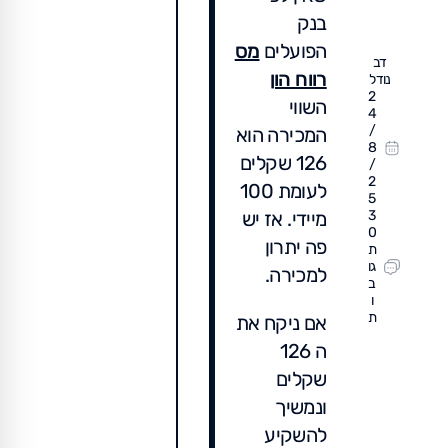
בנק
הפועלים
מס
דב
רווח הון
נודל
2
השווי
4
/
המכירה הוא
8
126 שקלים
/
2
לעומת 100
5
מיידי. אז יש
3
0
פה יתרון
ת
גו
למכירה.
ב
ו
ת
אם ניקח את
ה 126
שקלים
ונמשיך
להשקיע