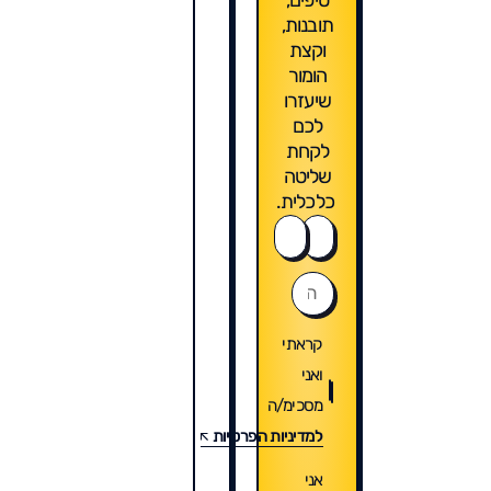
תובנות,
וקצת
הומור
שיעזרו
לכם
לקחת
שליטה
כלכלית.
קראתי
ואני
מסכימ/ה
למדיניות הפרטיות
אני