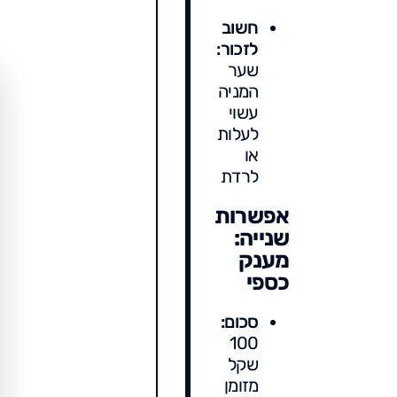
חשוב
לזכור:
שער
המניה
עשוי
לעלות
או
לרדת
אפשרות
שנייה:
מענק
כספי
סכום:
100
שקל
מזומן