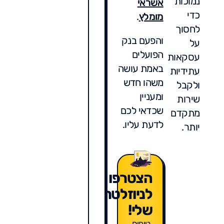
נמוכות
אשראי
כדי
מומלץ
.
לחסוך
והפעם בנק
על
הפועלים
עסקאות
באמת עושה
עתידיות
משהו חדש
ולקבל
ומעניין
שירות
שכדאי לכם
מתקדם
לדעת עליו.
יותר.
הצטרפו
לניוזלטר
שלי!
טיפים,