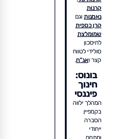
קרנות
נאמנות
וגם
קרן כספית
שמומלצת
לחיסכון
סולידי לטווח
קצר ו
אג"ח
.
בונוס:
חינוך
פיננסי
המהלך ילווה
בקמפיין
הסברה
ייחודי
ומתחם