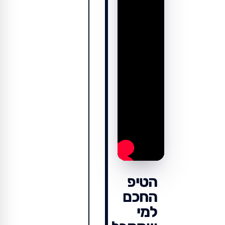
הטיפ
החכם
למי