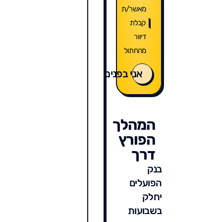
מאשר/ת
קבלת
דיוור
מהחתול
אני בפנים
המהלך
הפורץ
דרך
בנק
הפועלים
יחלק
בשבועות