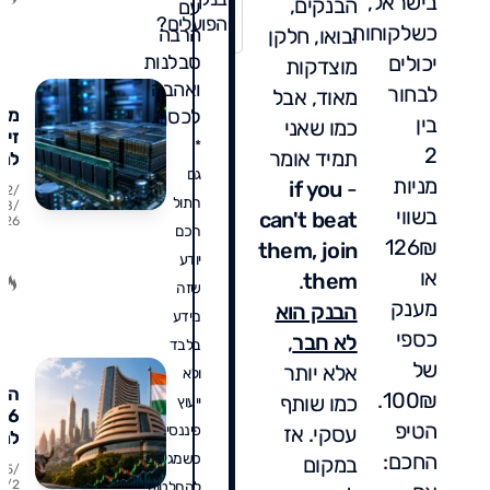
בישראל,
הבנקים,
עם
ומה
הפועלים?
כשלקוחות
ובואו, חלקן
הרבה
מומ
יכולים
סבלנות
מוצדקות
ואהבה
לבחור
מאוד, אבל
מני
לכסף.
בין
כמו שאני
זיכר
*
2
תמיד אומר
למה
גם
העו
מניות
if you
-
02/
מד
חתול
08/
בשווי
can't beat
26
על 
חכם
126₪
ואי
them, join
יודע
להי
או
.
them
שזה
מענק
הבנק הוא
מידע
כספי
לא חבר
,
בלבד
של
אלא יותר
ולא
הוד
100₪.
כמו שותף
ייעוץ
הטיפ
עסקי. אז
פיננסי.
למ
החכם:
כול
כשמגיעים
במקום
25/
מדב
7/2
להחלטות