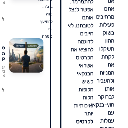
אם
להתמרמר,
6
על
גדולות,
אתם
אפשר לנצל
הב
שווה
ההו
מרחיבים
אותם
ואי
להתייעץ
פעילות
לטובתנו. לא
לה
עם
בשוק
חייבים
מומחה.
ההון
לדוגמה
לעב
תשקלו
להוציא את
מ-
לקחת
הכרטיס
&P
את
אשראי
00
23/
למ
המניות
7/2
הבנקאי
6
עול
ולהעביר
כשיש
מתי
נכון
אותן
חלופות
מתי
לברוקר
זולות
טע
חוץ-בנקאי
ואיכותיות
וכמ
מס
עם
יותר
תש
עמלות
לכרטיס
בדר