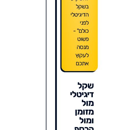
בשקל
הדיגיטלי
לפני
כולם" -
פשוט
מנסה
לעקוץ
אתכם
שקל
דיגיטלי
מול
מזומן
ומול
הכסף