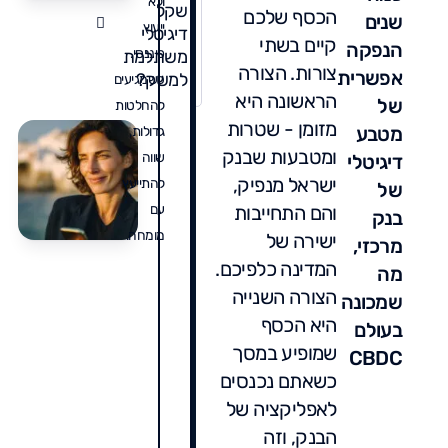
ולא
שקל
6
ע
הכסף שלכם
שנים
ייעוץ
מ
דיגיטלי
קיים בשתי
הנפקה
נ
פיננסי.
משתלמת
צורות. הצורה
מ
אפשרית
למשק?
כשמגיעים
ט
הראשונה היא
של
להחלטות
ו
מזומן - שטרות
מטבע
מ
גדולות,
ת
ה
ומטבעות שבנק
שווה
דיגיטלי
ב
ב
ישראל מנפיק,
להתייעץ
של
ה
והם התחייבות
עם
בנק
/
ל
מומחה.
ישירה של
2
מרכזי,
K
6
המדינה כלפיכם.
מה
ע
%
הצורה השנייה
שמכונה
ו
היא הכסף
בעולם
א
שמופיע במסך
ע
CBDC
כשאתם נכנסים
לאפליקציה של
הבנק, וזה