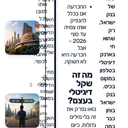
אותו
של
ההכרעה
למובן
אם בכלל
בנק
לכל
האם
להנפיק
ישראל,
אחד,
השקל
אותו צפויה
רק
ה
הדיגיטלי
עם
עד סוף
שהוא
פוגע
הרבה
2026 -
ל
בפרטיות
חי
סבלנות
אבל
כ
/
שלי?
מ
בארנק
הכרעה היא
ואהבה
2
6
ע
לא השקה.
לכסף.
דיגיטלי
ה
*
בטלפון
ה
מתי
מה זה
ו
גם
במקום
השקל
שקל
ל
חתול
הדיגיטלי
בכיס.
דיגיטלי
יושק
חכם
בנק
בפועל?
בעצם?
יודע
ישראל
ל
שזה
בואו נפרק את
מ
בוחן
מידע
P
זה בלי מילים
כבר
האם
0
בלבד
/
גדולות. כיום
הנפקת
כמה
ל
2