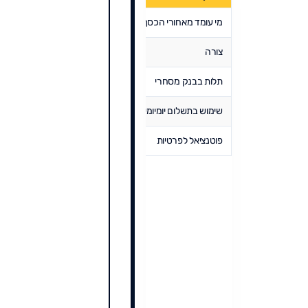
מי עומד מאחורי הכסף
בנק ישראל
הבנק
צורה
פיזית
דיגיט
תלות בבנק מסחרי
אין
מלאה
שימוש בתשלום יומיומי
מוגבל והולך ופוחת
גבוה
פוטנציאל לפרטיות
גבוה
נמוך