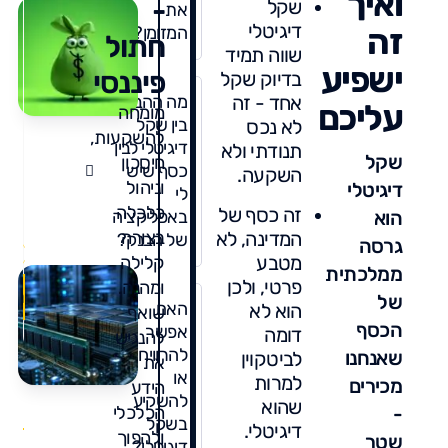
ואיך
-
שקל
את
דיגיטלי
פ
זה
המזומן?
חתול
ח
שווה תמיד
ישפיע
מ
פיננסי
בדיוק שקל
ע
אחד - זה
מה ההבדל
/
עליכם
ב
מומחה
/
בין שקל
לא נכס
6
-
להשקעות,
דיגיטלי לבין
תנודתי ולא
ה
שקל
חיסכון
ד
כסף שיש
השקעה.
וניהול
דיגיטלי
נ
לי
ו
כלכלה
זה כסף של
הוא
באפליקציה
מ
המדינה, לא
בצורה
של הבנק?
גרסה
מטבע
קלילה
ממלכתית
פרטי, ולכן
ומהנה.
מ
של
האם
הוא לא
שואף
ז
הכסף
אפשר
דומה
להנגיש
ל
להרוויח
שאנחנו
לביטקוין
ה
את
/
או
מ
למרות
מכירים
/
הידע
0
6
ע
להשקיע
שהוא
-
הכלכלי
תגו
ו
בשקל
דיגיטלי.
ולהפוך
ל
שטר
דיגיטלי?