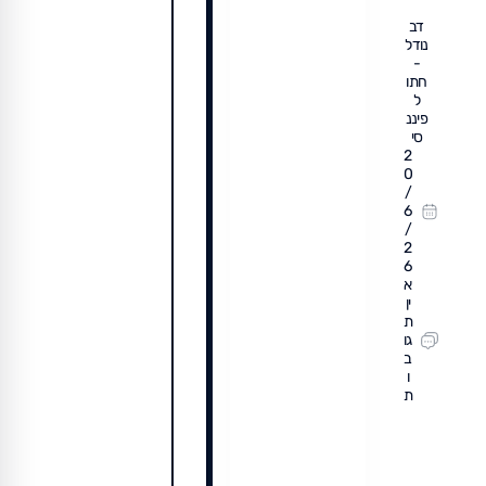
דב
נודל
-
חתו
ל
פיננ
סי
2
0
/
6
/
2
6
א
ין
ת
גו
ב
ו
ת