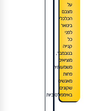
על
מצבם
הכלכלי
בינואר
לפני
כל
קנייה
בנובמבר,
מוציאים
משמעותית
פחות
מאנשים
שקונים
באימפולסיביות