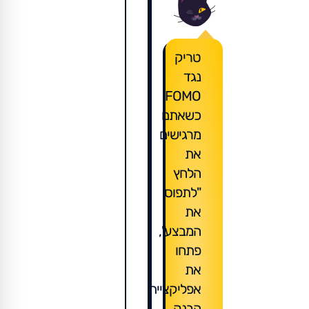
טריק
נגד
FOMO:
כשאתם
מרגישים
את
הלחץ
"לתפוס
את
המבצע",
פתחו
את
אפליקציית
הבנק