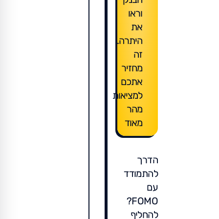
וראו
את
היתרה.
זה
מחזיר
אתכם
למציאות
מהר
מאוד
הדרך
להתמודד
עם
FOMO?
להחליף