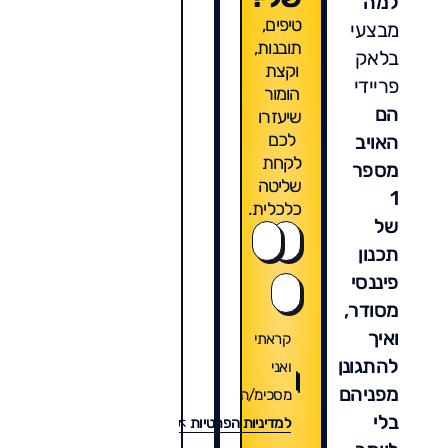
למה
טיפים,
מבצעי
תובנות,
בלאק
וקצת
פריידי
הומור
הם
שיעזרו
לכם
האויב
לקחת
מספר
שליטה
1
כלכלית.
של
תכנון
פיננסי
מסודר,
ואיך
קראתי
להתגונן
ואני
מפניהם
מסכימ/ה
בלי
למדיניות הפרטיות