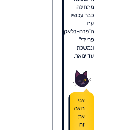
מתחילה
כבר עכשיו
עם
ה"פרה-בלאק
פריידי"
ונמשכת
עד ינואר.
אני
רואה
את
זה