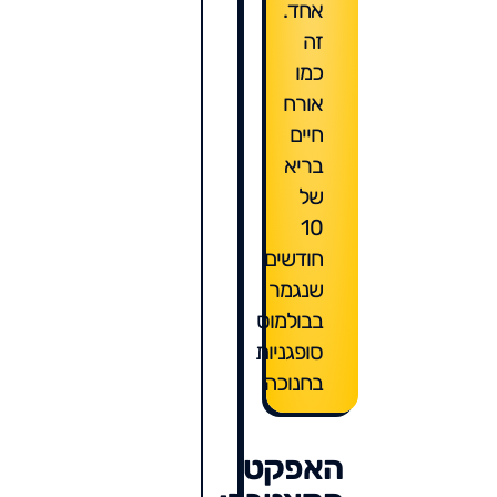
אחד.
זה
כמו
אורח
חיים
בריא
של
10
חודשים
שנגמר
בבולמוס
סופגניות
בחנוכה
האפקט