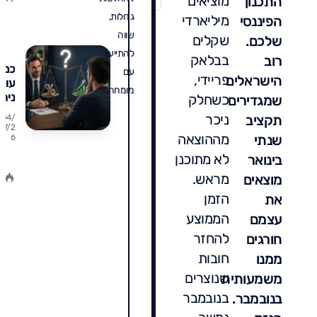
מוציאים
התכנון
ב
עול
גדולות,
ו
מיליארדי
הפיננסי
לכם
ת
שווה
שקלים
שלכם.
להתייעץ
בבלאק
רוב
כמה
עם
פריידי,
הישראלים
עול
מומחה.
ניהו
כשחלק
שמגדירים
תיק
ניכר
תקציב
04/
ומת
07/2
מההוצאה
שנתי
6
באמ
א
שוו
לא מתוכנן
בינואר
ין
את
ת
מראש.
מוצאים
ג
המח
ב
הזמן
את
ו
ת
הממוצע
עצמם
להחזר
חורגים
חובות
ממנו
שנוצרים
משמעותית
בנובמבר
בנובמבר.