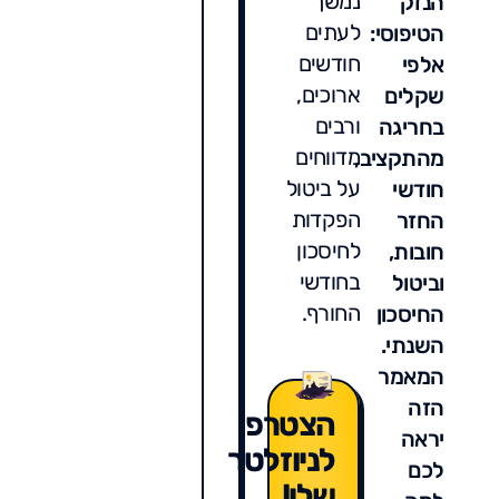
נמשך
הנזק
לעתים
הטיפוסי:
חודשים
אלפי
ארוכים,
שקלים
ורבים
בחריגה
מדווחים
מהתקציב,
על ביטול
חודשי
הפקדות
החזר
לחיסכון
חובות,
בחודשי
וביטול
החורף.
החיסכון
השנתי.
המאמר
הזה
הצטרפו
יראה
לניוזלטר
לכם
שלי!