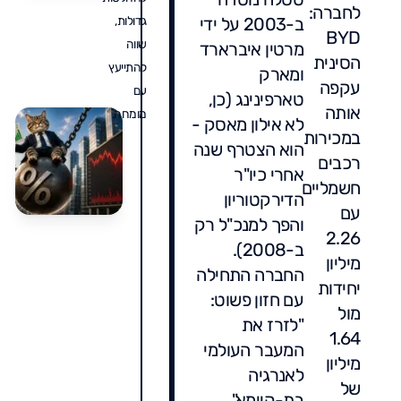
לחברה:
ע
ב-2003 על ידי
גדולות,
%
BYD
שווה
מרטין איברארד
ו
הסינית
להתייעץ
א
ומארק
עקפה
ע
עם
טארפינינג (כן,
אותה
מומחה.
לא אילון מאסק -
במכירות
ח
הוא הצטרף שנה
ט
רכבים
אחרי כיו"ר
ח
חשמליים
ר
הדירקטוריון
0
ה
עם
6
והפך למנכ"ל רק
כ
2.26
ח
ב-2008).
מיליון
החברה התחילה
יחידות
עם חזון פשוט:
מול
"לזרז את
1.64
המעבר העולמי
מיליון
לאנרגיה
של
בת-קיימא".