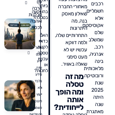
עם
ו
רכבים
ביותר
מאחורי החברה
ל
הרבה
חשמליים,
בהשקעה
שאילון מאסק
סבלנות
בטסלה?
אלא
בנה, מה
ואהבה
אקוסיסטם
ל
לכסף.
היתרונות
שלם
מ
התחרותיים שלה,
*
האם
P
שמשלב
כדאי
גם
ולמה דווקא
0
/
רכב,
לקנות
ל
חתול
עכשיו יש לא
2
טסלה
6
ע
אנרגיה,
חכם
מעט סימני
מ
עכשיו
בינה
יודע
נ
שאלה באוויר.
או
מלאכותית
שזה
מ
לחכות?
ט
מה זה
מידע
ורובוטיקה.
ו
בלבד
שנת
טסלה
מ
ולא
ת
ה
2025
ומה הופך
ב
ב
ייעוץ
היתה
אותה
ה
פיננסי.
שנה
לייחודית?
/
כשמגיעים
ל
מאתגרת
2
טסלה נוסדה
K
6
להחלטות