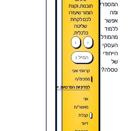
המספרים?
תובנות, וקצת
ומה
הומור שיעזרו
לכם לקחת
אפשר
שליטה
ללמוד
כלכלית.
מהמודל
העסקי
הייחודי
של
טסלה?
קראתי ואני
מסכימ/ה
למדיניות הפרטיות
אני
מאשר/ת
קבלת
דיוור