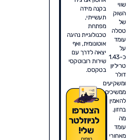
שווי
בקנה מידה
השוק
תעשייתי,
של
מפתחת
טסלה
טכנולוגיית נהיגה
עומד
אוטונומית, ואף
על
יצאה לדרך עם
כ-1.43
שירות רובוטקסי
טריליון
בטקסס.
דולר
ומשקיעים
ממשיכים
להאמין
הצטרפו
בחזון.
מה
לניוזלטר
עומד
שלי!
מאחורי
טיפים,