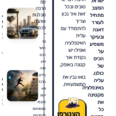
ישראל
עם
טובים ובכל
המצב
הרבה
זאת איך נכון
מתחיל
סבלנות
יר
וצריך
ואהבה
ער
לעורר
זה
לכסף.
להתמודד עם
דאגה
מח
עלית
*
1/0
ובעיקר
או
/26
גם
האינפלציה
וכ
משפיע
הי
חתול
ואפילו יש
על
בא
חכם
נקודת אור
עו
הכיס
יודע
לכ
קטנה באופק.
של
שזה
כולנו.
מידע
בואו נבין את
בי
עליה
בלבד
המשמעויות.
תע
באינפלציה
ולא
בע
מקטינה
ייעוץ
2/
שפ
/2
את
פיננסי.
6
אל
כל
כשמגיעים
מל
הצטרפו
על
להחלטות