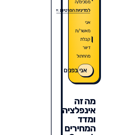
מסכימ/ה
למדיניות הפרטיות
אני
מאשר/ת
קבלת
דיוור
מהחתול
אני בפנים
מה זה
אינפלציה
ומדד
המחירים