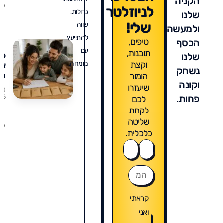
הקניה
של
לניוזלטר
גדולות,
שלנו
שלי!
שווה
ולמעשה
להתייעץ
טיפים,
הכסף
עם
תובנות,
כמ
שלנו
וקצת
מומחה.
אנ
נשחק
חל
הומור
וקונה
את
שיעזרו
/0
הט
פחות.
/26
לכם
הפ
לקחת
המ
שליטה
של
כלכלית.
- 
שח
הכ
הר
קראתי
ואני