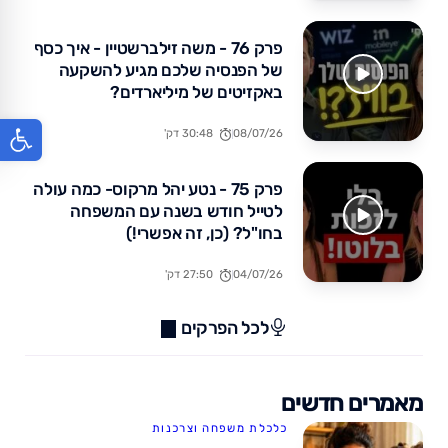
פרק 76 - משה זילברשטיין - איך כסף
של הפנסיה שלכם מגיע להשקעה
באקזיטים של מיליארדים?
פתח סר
08/07/26
30:48 דק'
פרק 75 - נטע יהל מרקוס- כמה עולה
לטייל חודש בשנה עם המשפחה
בחו"ל? (כן, זה אפשרי!)
04/07/26
27:50 דק'
לכל הפרקים
מאמרים חדשים
כלכלת משפחה וצרכנות