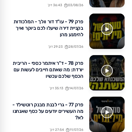
03/08/26
36:43 דק'
פרק 79 - עו"ד דור וולך - המלכודות
בקניית דירה שיעלו לכם ביוקר ואיך
להימנע מהן
28/07/26
29:23 דק'
פרק 78 - ד"ר איתמר כספי - הריבית
יורדת: מה שאתם חייבים לעשות עם
הכסף שלכם עכשיו
14/07/26
35:13 דק'
פרק 77 - גרי לבנת מבנק רוטשילד -
מה העשירים יודעים על כסף שאנחנו
לא?
11/07/26
27:54 דק'