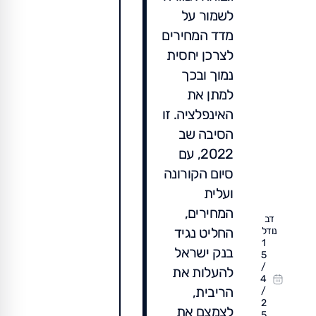
לשמור על
מדד המחירים
לצרכן יחסית
נמוך ובכך
למתן את
האינפלציה. זו
הסיבה שב
2022, עם
סיום הקורונה
ועלית
המחירים,
דב
החליט נגיד
נודל
1
בנק ישראל
5
/
להעלות את
4
הריבית,
/
2
לצמצם את
5