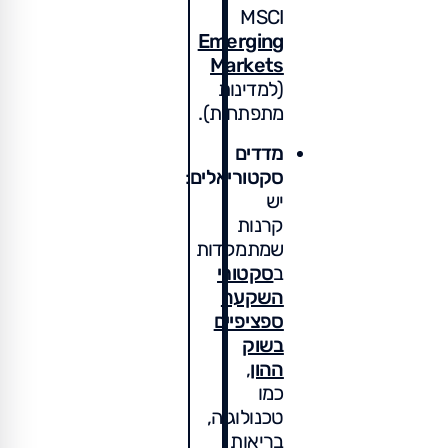
MSCI
Emerging
Markets
(למדינות
מתפתחות).
מדדים
סקטוריאלים
:
יש
קרנות
שמתמקדות
ב
סקטורי
השקעה
ספציפיים
בשוק
ההון
,
כמו
טכנולוגיה,
בריאות