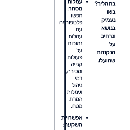
עמלות
בתהליך?
מסחר
:
בואו
חפשו
נעמיק
פלטפורמה
בנושא
עם
ונרחיב
עמלות
נמוכות
על
על
הנקודות
פעולות
שהועלו.
קנייה
ומכירה,
דמי
ניהול
ועמלות
המרת
מטח.
אפשרויות
השקעה
: