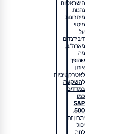
הישראליות
נהנות
מיתרונות
מיסוי
על
דיבידנדים
מארה"ב,
מה
שהופך
אותן
לאטרקטיביות
ל
השקעה
במדדים
כמו
S&P
.
500
יתרון זה
יכול
לתת