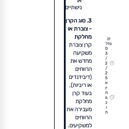
או
נישתיים.
3. סוג הקרן
- צוברת או
מחלקת
דב
קרן צוברת
נודל
0
משקיעה
3
/
מחדש את
2
הרווחים
/
2
(דיבידנדים
5
א
או ריביות),
ין
בעוד קרן
ת
גו
מחלקת
ב
ו
מעבירה את
ת
הרווחים
למשקיעים.