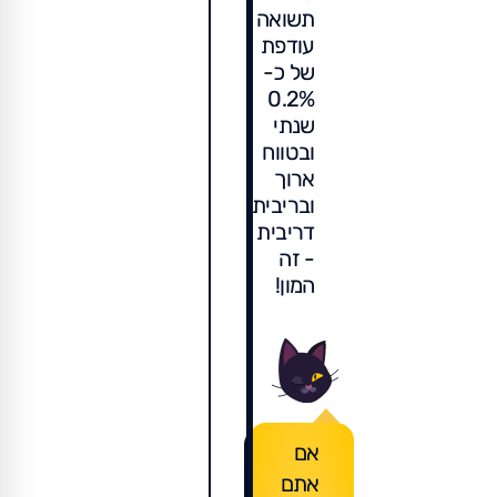
תשואה
עודפת
של כ-
0.2%
שנתי
ובטווח
ארוך
ובריבית
דריבית
- זה
המון!
אם
אתם