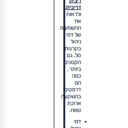
ריבית
דריבית
,
ולראות
את
ההשפעות
של דמי
ניהול
בקרנות
סל, גם
הקטנים
ביותר,
כמה
הם
דרמטים
בהשקעה
ארוכת
טוווח.
דמי