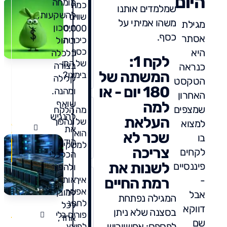
היום
מומחה
כמה
שמלמדים אותנו
להשקעות,
שווים
משהו אמיתי על
מגילת
חיסכון
10,000
כסף.
אסתר
כיכרות
וניהול
כסף
היא
כלכלה
לקח 1:
של המן
בצורה
כנראה
המשתה של
בימינו?
קלילה
הטקסט
180 יום - או
ומהנה.
האחרון
למה
שואף
שמצפים
מה הלקח
להנגיש
העלאת
של ונהפוך
למצוא
את
הוא
שכר לא
בו
הידע
למשקיעים?
צריכה
לקחים
הכלכלי
לשנות את
פיננסיים
ולהפוך
-
רמת החיים
איך
אותו
אפשר
למובן
אבל
המגילה נפתחת
2
לחגוג
לכל
דווקא
תגו
בסצנה שלא ניתן
פורים בלי
אחד,
שם
לפספס: אחשוורוש
לפוצץ