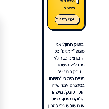
קבלת דיוור
מהחתול
אני בפנים
ובשוק ההון? אני
פוגש "המנים" כל
הזמן ואני כבר לא
מתפלא. מישהו
שזורק כסף על
מניית מימ כי "מישהו
בטלגרם אמר שזה
הולך לזנק". מישהו
שלוקח
מינוף כפול
או משולש
בלי להבין