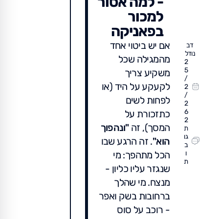
- למה אסור
למכור
בפאניקה
אם יש ביטוי אחד
דב
נודל
מהמגילה שכל
2
5
משקיע צריך
/
לקעקע על היד (או
2
/
לפחות לשים
2
6
כתזכורת על
2
המסך), זה
"ונהפוך
ת
גו
הוא"
. זה הרגע שבו
ב
ו
הכל מתהפך: מי
ת
שנגזר עליו כליון -
מנצח. מי שהלך
ברחובות בשק ואפר
- רוכב על סוס