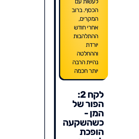
לעשות עם
הכסף. ברוב
המקרים,
אחרי חודש
ההתלהבות
יורדת
וההחלטה
נהיית הרבה
יותר חכמה
לקח 2:
הפור של
המן -
כשהשקעה
הופכת