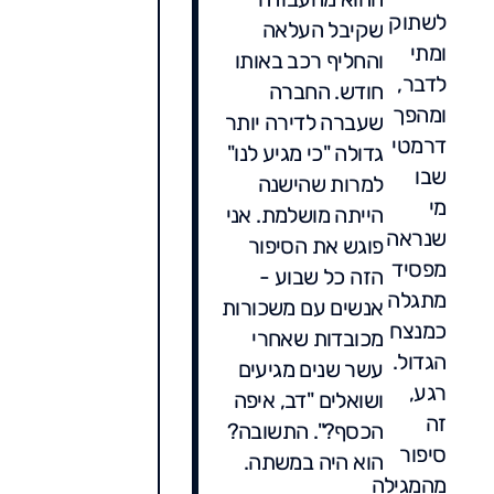
לשתוק
שקיבל העלאה
ומתי
והחליף רכב באותו
לדבר,
חודש. החברה
ומהפך
שעברה לדירה יותר
דרמטי
גדולה "כי מגיע לנו"
שבו
למרות שהישנה
מי
הייתה מושלמת. אני
שנראה
פוגש את הסיפור
מפסיד
הזה כל שבוע -
מתגלה
אנשים עם משכורות
כמנצח
מכובדות שאחרי
הגדול.
עשר שנים מגיעים
רגע,
ושואלים "דב, איפה
זה
הכסף?". התשובה?
סיפור
הוא היה במשתה.
מהמגילה