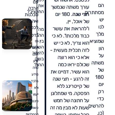
עם
הם
את
עורך משתה שנמשך
הרבה
התקציב?
מסתתרים.
חצי שנה
. 180 יום
סבלנות
יש
של אוכל, יין,
ואהבה
לנו
לכסף.
ו"להראות את עושר
מה
מלך
*
ההבדל
כבוד מלכותו". לא כי
שמוציא
בין
גם
הוא צריך, לא כי יש
השקעה
הון
חתול
לזה תכלית מעשית -
להימור
חכם
על
אלא כי הוא רוצה
בשוק
יודע
משתה
שכולם יראו כמה
ההון?
שזה
של
הוא עשיר. דמיינו את
מידע
180
זה לרגע - חצי שנה
בלבד
יום
של קייטרינג ללא
ולא
רק
הפסקה. מי שמתלונן
ייעוץ
כדי
על חתונה של חמש
פיננסי.
להרשים
שעות לא מבין מה זה
כשמגיעים
(כן,
סבל אמיתי. בשפה
להחלטות