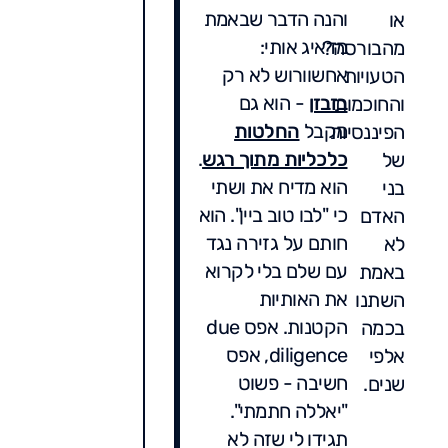
והנה הדבר שבאמת
או
מדאיג אותי:
מהבורסה?
אחשוורוש לא רק
הטעויות
בזבזן
- הוא גם
והחוכמות
מקבל
החלטות
הפיננסיות
כלכליות מתוך רגש
.
של
הוא מדיח את ושתי
בני
כי "לבו טוב ביין". הוא
האדם
חותם על גזירה נגד
לא
עם שלם בלי לקרוא
באמת
את האותיות
השתנו
הקטנות. אפס due
בכמה
diligence, אפס
אלפי
חשיבה - פשוט
שנים.
"יאללה חתמתי".
תגידו לי שזה לא