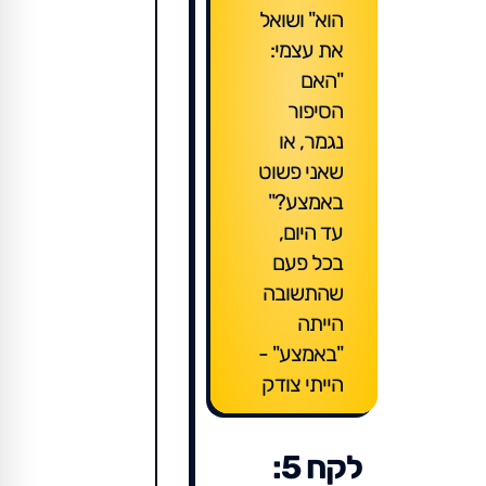
הוא" ושואל
את עצמי:
"האם
הסיפור
נגמר, או
שאני פשוט
באמצע?"
עד היום,
בכל פעם
שהתשובה
הייתה
"באמצע" -
הייתי צודק
לקח 5: