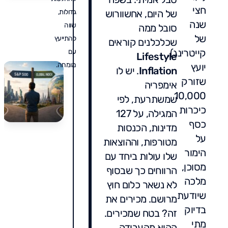
חצי
של היום, אחשוורוש
גדולות,
שנה
שווה
סובל ממה
של
להתייעץ
שכלכלנים קוראים
קייטרינג),
עם
Lifestyle
מומחה.
יועץ
Inflation
. יש לו
שזורק
אימפריה
10,000
שמשתרעת, לפי
כיכרות
המגילה, על 127
כסף
מדינות, הכנסות
על
מטורפות, וההוצאות
הימור
שלו עולות ביחד עם
מסוכן,
הרווחים כך שבסוף
מלכה
לא נשאר כלום חוץ
שיודעת
מרושם. מכירים את
בדיוק
זה? בטח שמכירים.
מתי
ההוא מהעבודה