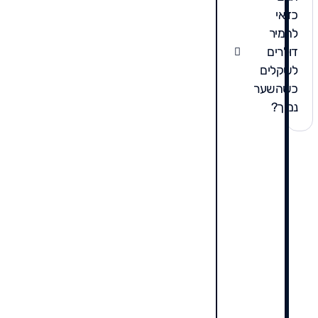
כדאי
להמיר
דולרים
לשקלים
כשהשער
נמוך?