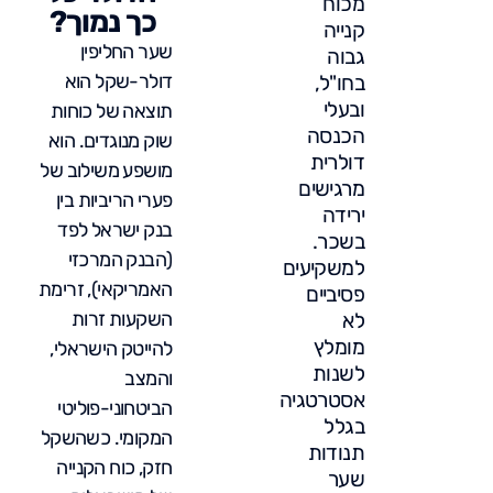
מכוח
כך נמוך?
קנייה
שער החליפין
גבוה
דולר-שקל הוא
בחו"ל,
ובעלי
תוצאה של כוחות
הכנסה
שוק מנוגדים. הוא
דולרית
מושפע משילוב של
מרגישים
פערי הריביות בין
ירידה
בנק ישראל לפד
בשכר.
(הבנק המרכזי
למשקיעים
האמריקאי), זרימת
פסיביים
השקעות זרות
לא
מומלץ
להייטק הישראלי,
לשנות
והמצב
אסטרטגיה
הביטחוני-פוליטי
בגלל
המקומי. כשהשקל
תנודות
חזק, כוח הקנייה
שער