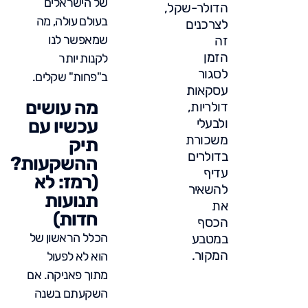
של הישראלים
הדולר-שקל,
בעולם עולה, מה
לצרכנים
שמאפשר לנו
זה
הזמן
לקנות יותר
לסגור
ב"פחות" שקלים.
עסקאות
מה עושים
דולריות,
ולבעלי
עכשיו עם
משכורת
תיק
בדולרים
ההשקעות?
עדיף
(רמז: לא
להשאיר
תנועות
את
חדות)
הכסף
הכלל הראשון של
במטבע
המקור.
הוא לא לפעול
מתוך פאניקה. אם
השקעתם בשנה