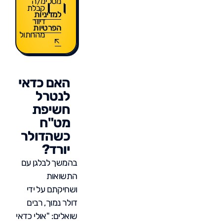
מסכימ/ה
קבלת
למדיניות
דיוור
הפרטיות
מהחתול
האם כדאי
לנטרל
חשיפת
מט"ח
כשהדולר
יורד?
בהמשך לבלגן עם
התשואות
ושחיקתם על ידי
דולר נמוך, רבים
שואלים: "אולי כדאי