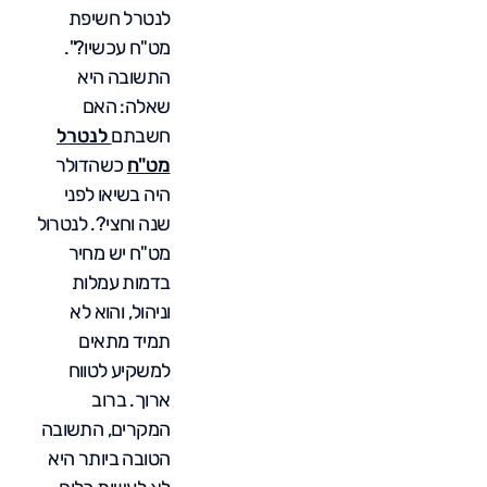
לנטרל חשיפת
מט"ח עכשיו?".
התשובה היא
שאלה: האם
חשבתם
לנטרל
מט"ח
כשהדולר
היה בשיאו לפני
שנה וחצי?. לנטרול
מט"ח יש מחיר
בדמות עמלות
וניהול, והוא לא
תמיד מתאים
למשקיע לטווח
ארוך. ברוב
המקרים, התשובה
הטובה ביותר היא