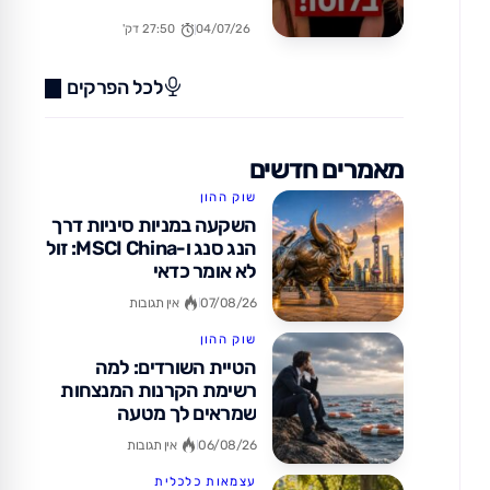
בחו"ל? (כן, זה אפשרי!)
04/07/26
27:50 דק'
לכל הפרקים
מאמרים חדשים
שוק ההון
השקעה במניות סיניות דרך
הנג סנג ו-MSCI China: זול
לא אומר כדאי
07/08/26
אין תגובות
שוק ההון
הטיית השורדים: למה
רשימת הקרנות המנצחות
שמראים לך מטעה
06/08/26
אין תגובות
עצמאות כלכלית