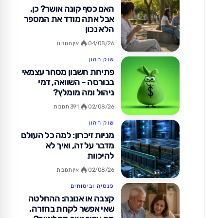
האם כסף קונה אושר? כן,
אבל אתה מודד את המספר
הלא נכון
04/08/26
אין תגובות
שוק ההון
פתיחת חשבון מסחר עצמאי
בבורסה - השוואה, דמי
ניהול ומה מומלץ?
02/08/26
391 תגובות
שוק ההון
מניות זיכרון: למה כל העולם
מדבר על זה, ואיך לא
להיכוות
02/08/26
אין תגובות
פנסיה וביטוחים
קצבה או אנונה: ההחלטה
שאי אפשר לקחת בחזרה,