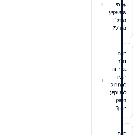
על מי
שמשקיע
בנדל"ן
בחו"ל?
האם
דולר
נמוך זה
הזמן
להתחיל
להשקיע
בשוק
ההון?
האם