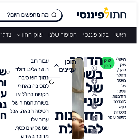
ראשי
בלוג פיננסי
הסיפור שלנו
שוק ההון
נדל״ן
הדולר
ראשי
/
שוק
עבור רוב
תוכן
שוק
ההון
עניינים
שא
בשפל
הישראלים,
דולר
ההון
/
הדולר
נמוך
הוא סיבה
ות
בשפל
של
למסיבה באתרי
של
על
שנים:
הקניות בחו"ל או
שנים:
הזדמנות
נמ
להגדלת
בשורת המחיר של
הון או
הזדמנות
הטיסה הבאה. אבל
חז
מלכודת
למשקיעים?
עבור אלו
להגדלת
שמשקיעים כסף,
מדובר באירוע