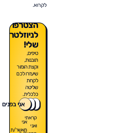
לקרוא.
הצטרפו
לניוזלטר
שלי!
טיפים,
תובנות,
וקצת הומור
שיעזרו לכם
לקחת
שליטה
כלכלית.
אני בפנים
קראתי
אני
ואני
מאשר/ת