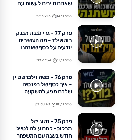
שאתם חייבים לעשות עם
הכסף שלכם עכשיו
14/07/26
35:13 דק'
פרק 77 - גרי לבנת מבנק
רוטשילד - מה העשירים
יודעים על כסף שאנחנו
לא?
11/07/26
27:54 דק'
פרק 76 - משה זילברשטיין
- איך כסף של הפנסיה
שלכם מגיע להשקעה
באקזיטים של מיליארדים?
08/07/26
30:48 דק'
פרק 75 - נטע יהל
מרקוס- כמה עולה לטייל
חודש בשנה עם המשפחה