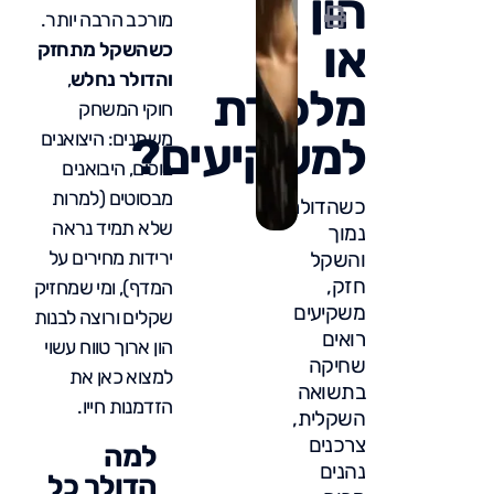
הון
מורכב הרבה יותר.
או
כשהשקל מתחזק
והדולר נחלש
,
מלכודת
חוקי המשחק
משתנים: היצואנים
למשקיעים?
בוכים, היבואנים
מבסוטים (למרות
כשהדולר
שלא תמיד נראה
נמוך
ירידות מחירים על
והשקל
חזק,
המדף), ומי שמחזיק
משקיעים
שקלים ורוצה לבנות
רואים
הון ארוך טווח עשוי
שחיקה
למצוא כאן את
בתשואה
הזדמנות חייו.
השקלית,
צרכנים
למה
נהנים
הדולר כל