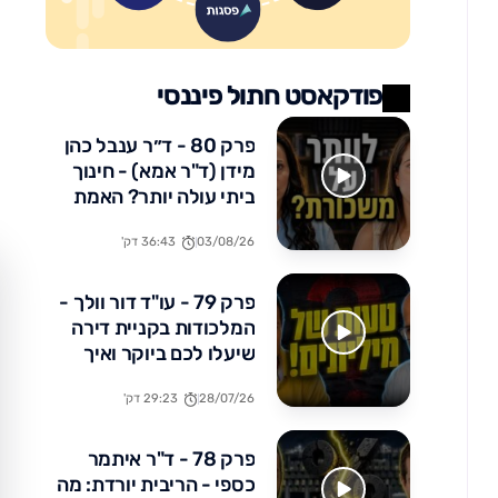
פודקאסט חתול פיננסי
פרק 80 - ד״ר ענבל כהן
מידן (ד"ר אמא) - חינוך
ביתי עולה יותר? האמת
הכלכלית שלא מדברים
03/08/26
36:43 דק'
עליה
פרק 79 - עו"ד דור וולך -
המלכודות בקניית דירה
שיעלו לכם ביוקר ואיך
להימנע מהן
28/07/26
29:23 דק'
פרק 78 - ד"ר איתמר
כספי - הריבית יורדת: מה