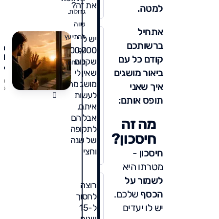
את זה?
למטה.
- 
גדולות,
שח
שווה
הכ
אתחיל
הר
להתייעץ
יש לי
ברשותכם
רפ
100,000
עם
TI
קודם כל עם
שקלים
מומחה.
ביאור מושגים
שאין לי
כמ
/0
מושג מה
איך שאני
מש
26
לעשות
הב
תופס אותם:
איתם,
בא
יא
אבל הם
מה זה
לכ
לתקופה
חיסכון?
עכ
של שנה
וחצי
חיסכון
-
מטרתו היא
לשמור על
רוצה
הכסף
שלכם.
לחסוך
יש לו יעדים
ל-15