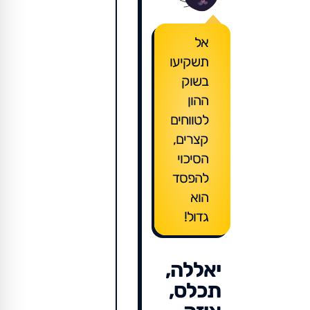
אל
תשקיעו
בשוק
ההון
לטווחים
קצרים,
הסיכוי
להפסד
הוא
גדול!
יאללה,
תכלס,