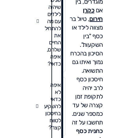
שנים
מוגדרים, בין
שיהיה
אם
כקרן
לילדים
חירום
, טיול בר
עם מה
מצווה לילד או
להתחיל
את
כסף "בין
החיים
השקעות".
שלהם,
הסיכון בהכרח
איפה
נמוך ואיתו גם
כדאי?
התשואה.
חיסכון כסף
איפה
לרב יהיה
לא
לתקופת זמן
כדאי
קצרה של עד
להשקיע
כמספר שנים.
בחיסכון
לטווח
תחשבו על זה
קצר?
כחנית כסף