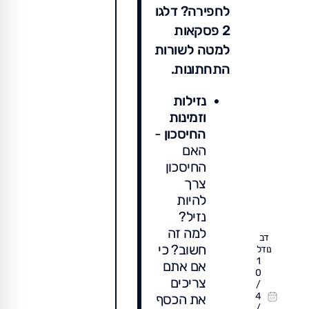
לחפירה? דלגו
2 פסקאות
למטה לשורות
התחתונות.
נזילות
וזמינות
החיסכון
-
האם
החיסכון
צרך
להיות
נזיל?
למה זה
דב
חשוב? כי
נודל
1
אם אתם
0
צריכים
/
4
את הכסף
/