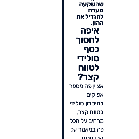
שהשקעה
נועדה
להגדיל את
ההון.
איפה
לחסוך
כסף
סולידי
לטווח
קצר?
אציין פה מספר
אפיקים
לחיסכון סולידי
לטווח קצר
,
מרחיב על הכל
פה במאמר על
קרן חרום