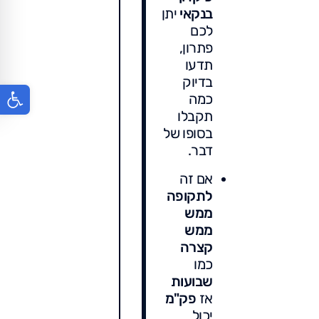
בנקאי
יתן
לכם
פתרון,
תדעו
בדיוק
פתח סר
כמה
תקבלו
בסופו של
דבר.
אם זה
לתקופה
ממש
ממש
קצרה
כמו
שבועות
אז
פק"מ
יכול