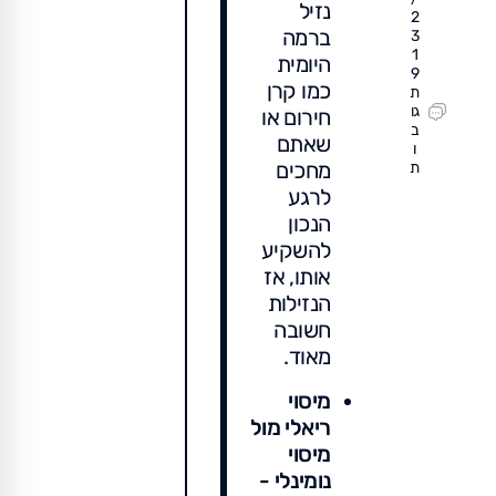
נזיל
2
ברמה
3
1
היומית
9
כמו קרן
ת
גו
חירום או
ב
שאתם
ו
מחכים
ת
לרגע
הנכון
להשקיע
אותו, אז
הנזילות
חשובה
מאוד.
מיסוי
ריאלי מול
מיסוי
נומינלי -