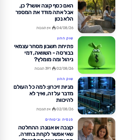
האם כסף קונה אושר? כן,
אבל אתה מודד את המספר
הלא נכון
04/08/26
אין תגובות
שוק ההון
פתיחת חשבון מסחר עצמאי
בבורסה - השוואה, דמי
ניהול ומה מומלץ?
02/08/26
391 תגובות
שוק ההון
מניות זיכרון: למה כל העולם
מדבר על זה, ואיך לא
להיכוות
02/08/26
אין תגובות
פנסיה וביטוחים
קצבה או אנונה: ההחלטה
שאי אפשר לקחת בחזרה,