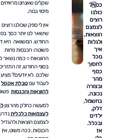
שקלים שאנחנו מרוויחים 
כסף?
מיסוי גבוה.
כולנו
רוצים
אין לי ספק שכולנו רוצים
לצמצם
שישאר לנו יותר כסך בסו
הוצאות,
ולגלות
החודש. המשוואה היא די
איך
פשוטה: הכנסות פחות
נוכל
ההוצאות = כמה נשאר לנ
לחסוך
בסוף החודש, זה התזרים
כסף
שלכם. לא יודעים? מציע
מהר
לעבוד עם
טבלת אקסל
ובצורה
להוצאות והכנסות
פשוט
נכונה,
בחשמל,
למעשה כחלק מהרצון
לה
דלק,
לעצמאות כלכלית
נדרש
ילדים
לצמצם הוצאות ולהגדיל
ובכלל.
אז
הכנסות. ככה פשוט, אין
גלו