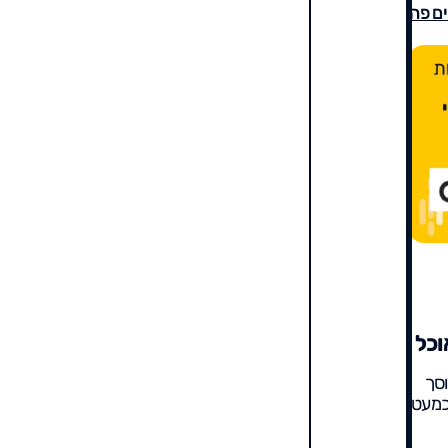
ם פה
וכל
וסך
כמעט