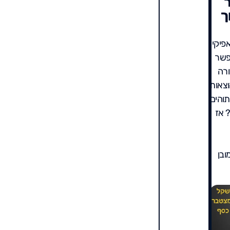
ך
פיקי
פשר
ורה
וצאות
תוהים
 אז
ובן