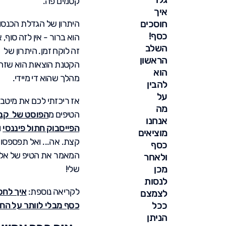
קסמים פה.
איך
חוסכים
היתרון של הגדלת הכנסו
כסף!
הוא ברור - אין לזה סוף, 
השלב
זה לוקח זמן. היתרון של
הראשון
הקטנת הוצאות הוא שזה
הוא
מהלך שהוא די מיידי.
להבין
על
אז ריכזתי לכם את מיטב
מה
הטיפים מ
הפוסט של קב
אנחנו
הפייסבוק חתול פיננסי
ו
מוציאים
קצת. אה... ואל תפספסו 
כסף
המאמר את הטיפ של אלו
ולאחר
מכן
שלי!
לנסות
לקריאה נוספת:
איך לחס
לצמצם
ככל
כסף מבלי לוותר על החי
הניתן