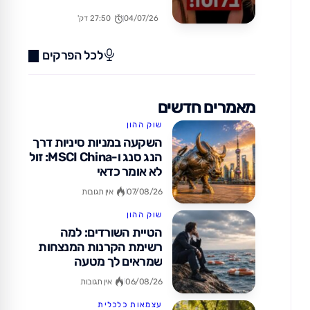
בחו"ל? (כן, זה אפשרי!)
04/07/26
27:50 דק'
לכל הפרקים
מאמרים חדשים
שוק ההון
השקעה במניות סיניות דרך
הנג סנג ו-MSCI China: זול
לא אומר כדאי
07/08/26
אין תגובות
שוק ההון
הטיית השורדים: למה
רשימת הקרנות המנצחות
שמראים לך מטעה
06/08/26
אין תגובות
עצמאות כלכלית