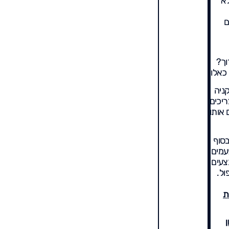
לא
ם
וך?
כאלו.
קניה
יכים
 אותו
בסוף
עמים
צעים
ול.
ת