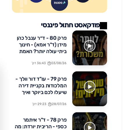
פודקאסט חתול פיננסי
פרק 80 - ד״ר ענבל כהן
מידן (ד"ר אמא) - חינוך
ביתי עולה יותר? האמת
הכלכלית שלא מדברים
03/08/26
36:43 דק'
עליה
פרק 79 - עו"ד דור וולך -
המלכודות בקניית דירה
שיעלו לכם ביוקר ואיך
להימנע מהן
28/07/26
29:23 דק'
פרק 78 - ד"ר איתמר
כספי - הריבית יורדת: מה