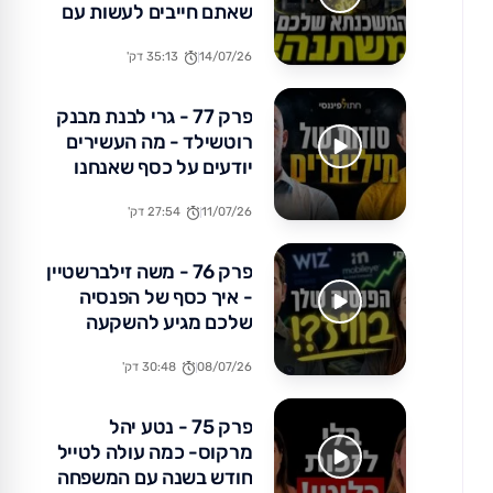
שאתם חייבים לעשות עם
הכסף שלכם עכשיו
14/07/26
35:13 דק'
פרק 77 - גרי לבנת מבנק
רוטשילד - מה העשירים
יודעים על כסף שאנחנו
לא?
11/07/26
27:54 דק'
פרק 76 - משה זילברשטיין
- איך כסף של הפנסיה
שלכם מגיע להשקעה
באקזיטים של מיליארדים?
08/07/26
30:48 דק'
פרק 75 - נטע יהל
מרקוס- כמה עולה לטייל
חודש בשנה עם המשפחה