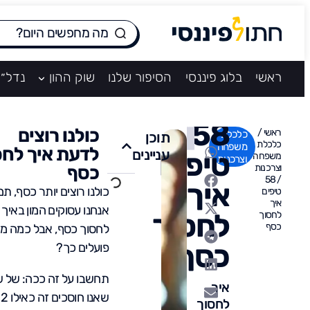
ראשי
בלוג פיננסי
הסיפור שלנו
שוק ההון
נדל״ן
58
כולנו רוצים
ראשי
/
כלכלת
תוכן
כלכלת
משפחה
לדעת איך לחס
עניינים
טיפים
משפחה
וצרכנות
וצרכנות
כסף
58
/
איך
כולנו רוצים יותר כסף, תמ
טיפים
איך
אנחנו עסוקים המון באיך
לחסוך
לחסוך
כסף
לחסוך כסף, אבל כמה מא
כסף
פועלים כך?
תחשבו על זה ככה: של 
איך
שאנו חוסכים זה כאילו 2
לחסוך