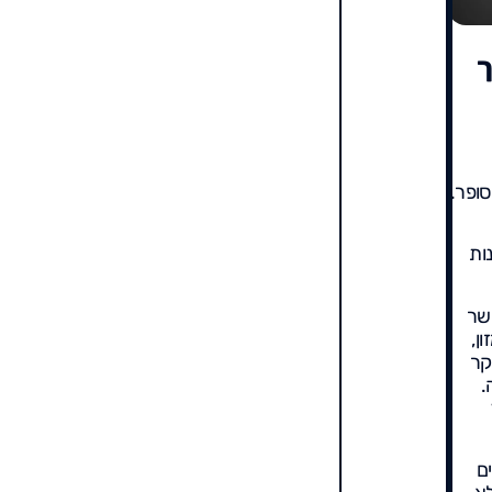
ך
ופר.
ות
שר
אמזון,
קר
.
?
ם