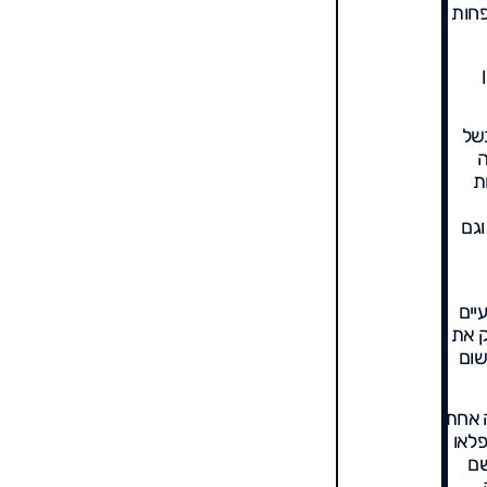
פחות
בשל
ה
ת
וגם
יים
ק את
שום
ה אחת
לאו
שם
.