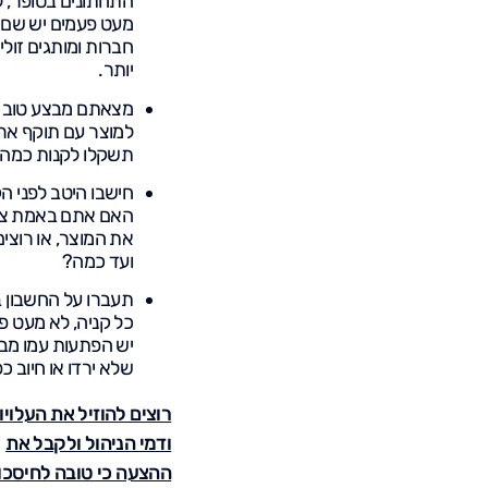
התחתונים בסופר, 
מעט פעמים יש שם
חברות ומותגים זולי
יותר.
מצאתם מבצע טוב
למוצר עם תוקף אר
תשקלו לקנות כמה 
חישבו היטב לפני ה
האם אתם באמת צר
את המוצר, או רוצים
ועד כמה?
תעברו על החשבון 
כל קניה, לא מעט פ
יש הפתעות עמו מב
שלא ירדו או חיוב כפ
רוצים להוזיל את העלויו
ודמי הניהול ולקבל את
ההצעה כי טובה לחיסכון