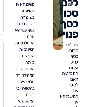
לכם
משכנתא או
סכום
להשקיע
בשוק ההון
כסף
כשיש סכום
כסף פנוי היא
פנוי?
אחת
ההתלבטויות
קיבלתם
הפיננסיות
סכום
הנפוצות
כסף
גדול
ביותר.
ואתם
התשובה
מתלבטים
המהירה: זה
האם
תלוי בעיקר
לסגור
בהשוואה בין
את
ריבית
המשכנתא
המשכנתא
או