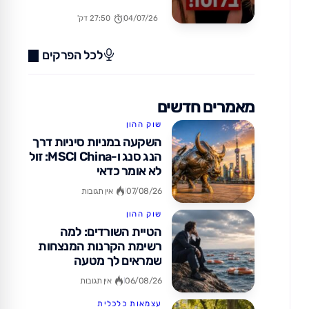
בחו"ל? (כן, זה אפשרי!)
04/07/26
27:50 דק'
לכל הפרקים
מאמרים חדשים
שוק ההון
השקעה במניות סיניות דרך
הנג סנג ו-MSCI China: זול
לא אומר כדאי
07/08/26
אין תגובות
שוק ההון
הטיית השורדים: למה
רשימת הקרנות המנצחות
שמראים לך מטעה
06/08/26
אין תגובות
עצמאות כלכלית