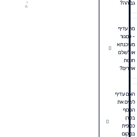
גבוהה?
ו
אל
ת
ש"
בק
די
מה עדיף
- לסגור
משכנתא
או לשלם
חובות
אחרים?
האם עדיף
לשים את
הכסף
בקרן
כספית
במקום