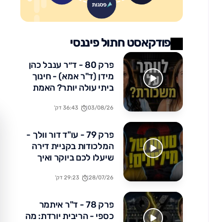
פודקאסט חתול פיננסי
פרק 80 - ד״ר ענבל כהן
מידן (ד"ר אמא) - חינוך
ביתי עולה יותר? האמת
הכלכלית שלא מדברים
03/08/26
36:43 דק'
עליה
פרק 79 - עו"ד דור וולך -
המלכודות בקניית דירה
שיעלו לכם ביוקר ואיך
להימנע מהן
28/07/26
29:23 דק'
פרק 78 - ד"ר איתמר
כספי - הריבית יורדת: מה