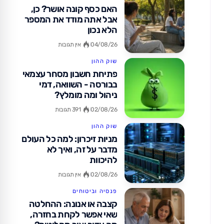
האם כסף קונה אושר? כן,
אבל אתה מודד את המספר
הלא נכון
04/08/26
אין תגובות
שוק ההון
פתיחת חשבון מסחר עצמאי
בבורסה - השוואה, דמי
ניהול ומה מומלץ?
02/08/26
391 תגובות
שוק ההון
מניות זיכרון: למה כל העולם
מדבר על זה, ואיך לא
להיכוות
02/08/26
אין תגובות
פנסיה וביטוחים
קצבה או אנונה: ההחלטה
שאי אפשר לקחת בחזרה,