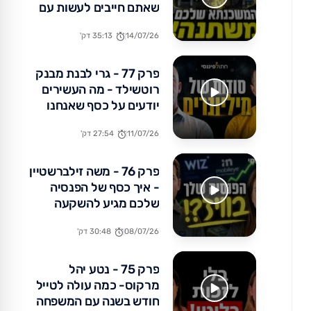
שאתם חייבים לעשות עם
הכסף שלכם עכשיו
14/07/26
35:13 דק'
פרק 77 - גרי לבנת מבנק
רוטשילד - מה העשירים
יודעים על כסף שאנחנו
לא?
11/07/26
27:54 דק'
פרק 76 - משה זילברשטיין
- איך כסף של הפנסיה
שלכם מגיע להשקעה
באקזיטים של מיליארדים?
08/07/26
30:48 דק'
פרק 75 - נטע יהל
מרקוס- כמה עולה לטייל
חודש בשנה עם המשפחה