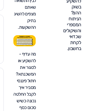
לבין התשואה
להשקיע
בשוק
שאתם
ההון?
מצפים להשיג
הניתוח
בתיק
המספרי
ההשקעות.
והשיקולים
שכדאי
לקחת
בחשבון.
מה עדיף -
להשקיע או
לסגור את
המשכנתא?
חתול פיננסי
מסביר איך
לקבל החלטה
נכונה כשיש
סכום כסף