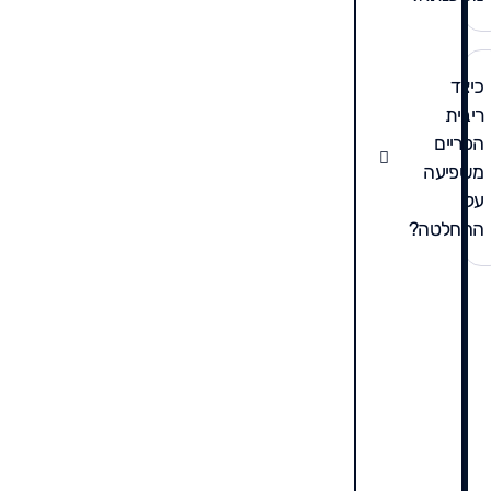
כיצד
ריבית
הפריים
משפיעה
על
ההחלטה?