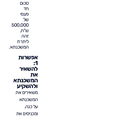
סכום
חד
פעמי
של
500,000
ש"ח,
זהה
ליתרת
המשכנתא.
אפשרות
1:
להשאיר
את
המשכנתא
ולהשקיע
משאירים את
המשכנתא
על כנה,
ומכניסים את