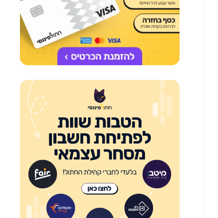
פי
ח
ניית
רה