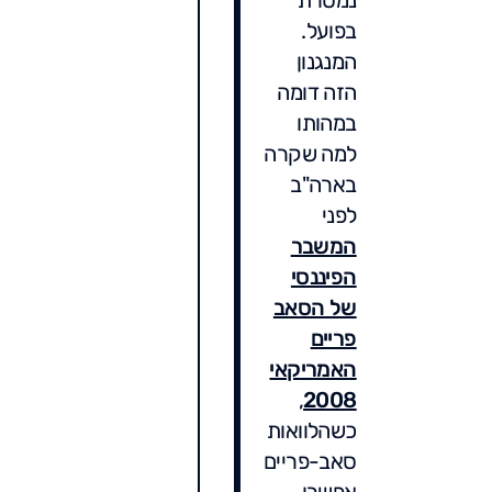
בפועל.
המנגנון
הזה דומה
במהותו
למה שקרה
בארה"ב
לפני
המשבר
הפיננסי
של הסאב
פריים
האמריקאי
,
2008
כשהלוואות
סאב-פריים
אפשרו