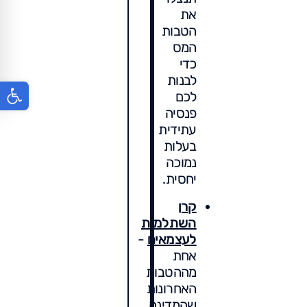
את
הטבות
המס
כדי
לבנות
פתח סר
לכם
פנסיה
עתידית
בעלות
נמוכה
יחסית.
קרן
השתלמות
לעצמאים
-
אחת
מההטבות
האחרונות
שהמדינה