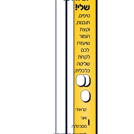
שלי!
טיפים,
תובנות,
וקצת
הומור
שיעזרו
לכם
לקחת
שליטה
כלכלית.
קראתי
ואני
מסכימ/ה