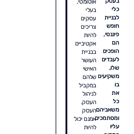
בעסק
אוטומטי,
כלי
בעלי
לבניית
עסקים
חופש
צריכים
פיננסי,
להיות
הם
אקטיביים
הופכים
בבניית
לעבדים
העושר
שלו,
האישי
משקיעים
שלהם
בו
במקביל
את
לניהול
כל
העסק.
משאביהם
העסק
ומסתמכים
אמנם יכול
עליו
להיות